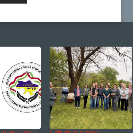
ljai magyar nemzeti
II. Medvehagyma-fesztivál