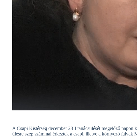
A Csapi Kistérség december 23-I tanácsülését megelőző napon ker
ülésre szép számmal érkeztek a csapi, illetve a környező falvak M