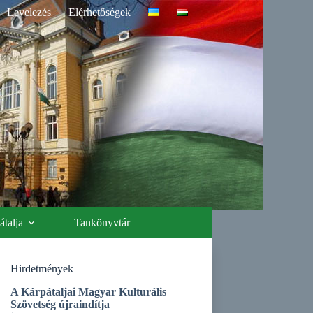
Levelezés
Elérhetőségek
talja
Tankönyvtár
Hirdetmények
A Kárpátaljai Magyar Kulturális
Szövetség újraindítja