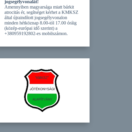
jogsegélyvonalát!
Amennyiben magyarsága miatt bárkit
atrocitás ér, segítséget kérhet a KMKSZ
által újraindított jogsegélyvonalon
minden hétköznap 8.00-tól 17.00 óráig
(közép-európai idő szerint) a
+380959192802-es mobilszámon.