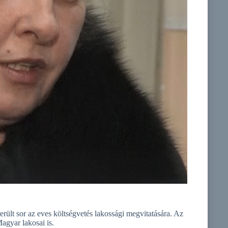
ült sor az eves költségvetés lakossági megvitatására. Az
agyar lakosai is.