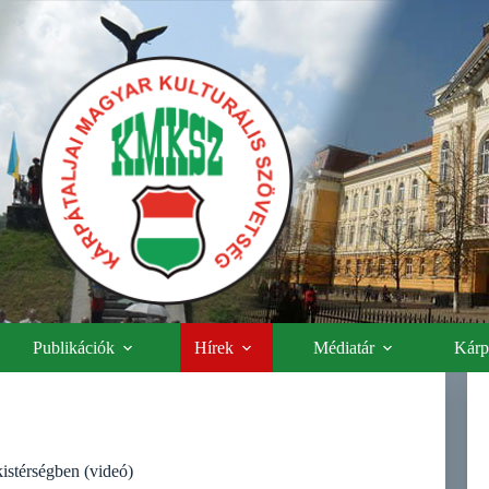
Publikációk
Hírek
Médiatár
Kárpá
istérségben (videó)