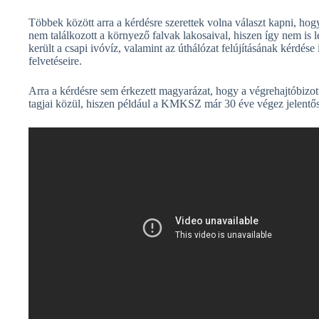
Többek között arra a kérdésre szerettek volna választ kapni, hog
nem találkozott a környező falvak lakosaival, hiszen így nem is 
került a csapi ivóvíz, valamint az úthálózat felújításának kérdése
felvetéseire.
Arra a kérdésre sem érkezett magyarázat, hogy a végrehajtóbizot
tagjai közül, hiszen például a KMKSZ már 30 éve végez jelentős