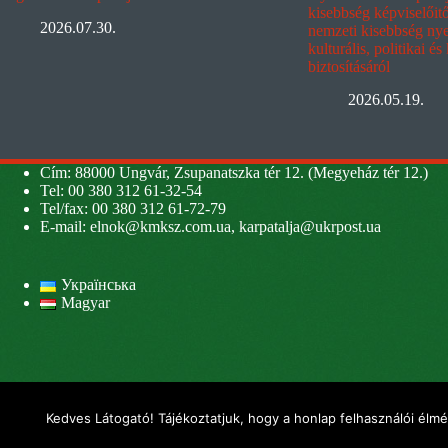
kisebbség képviselőit
2026.07.30.
nemzeti kisebbség nyel
kulturális, politikai és
biztosításáról
2026.05.19.
Cím: 88000 Ungvár, Zsupanatszka tér 12. (Megyeház tér 12.)
Tel: 00 380 312 61-32-54
Tel/fax: 00 380 312 61-72-79
E-mail:
elnok@kmksz.com.ua
,
karpatalja@ukrpost.ua
Українська
Magyar
Kedves Látogató! Tájékoztatjuk, hogy a honlap felhasználói élm