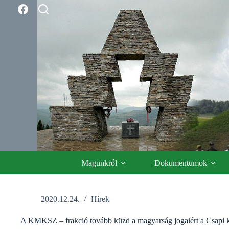
Skip
to
content
Magunkról
Dokumentumok
2020.12.24.
Hírek
A KMKSZ – frakció tovább küzd a magyarság jogaiért a Csapi k