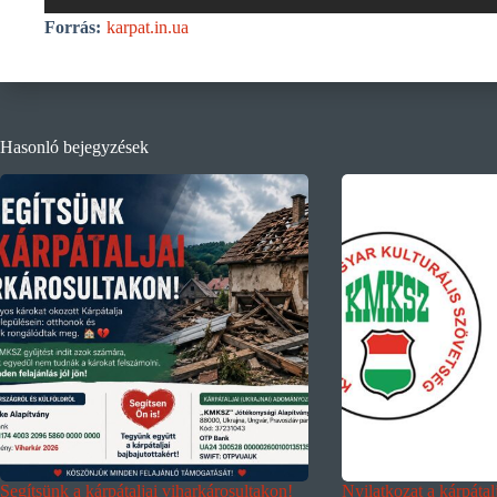
Forrás:
karpat.in.ua
Hasonló bejegyzések
Segítsünk a kárpátaljai viharkárosultakon!
Nyilatkozat a kárpáta