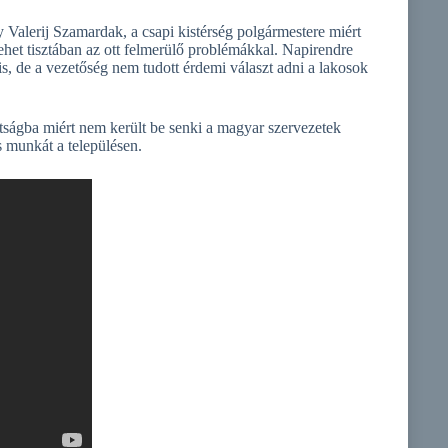
y Valerij Szamardak, a csapi kistérség polgármestere miért
lehet tisztában az ott felmerülő problémákkal. Napirendre
 is, de a vezetőség nem tudott érdemi választ adni a lakosok
tságba miért nem került be senki a magyar szervezetek
 munkát a településen.