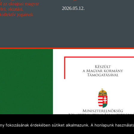
ől az ukrajnai magyar
2026.05.12.
vi, oktatási,
 kollektív jogainak
ény fokozásának érdekében sütiket alkalmazunk. A honlapunk használatá