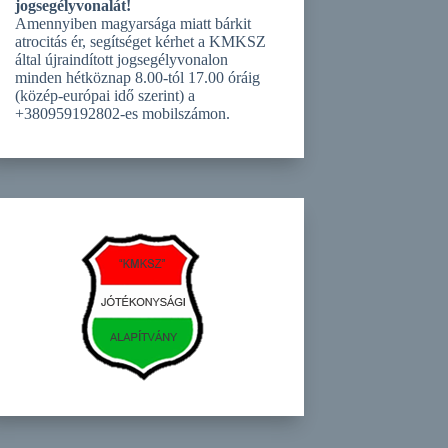
jogsegélyvonalát!
Amennyiben magyarsága miatt bárkit
atrocitás ér, segítséget kérhet a KMKSZ
által újraindított jogsegélyvonalon
minden hétköznap 8.00-tól 17.00 óráig
(közép-európai idő szerint) a
+380959192802-es mobilszámon.