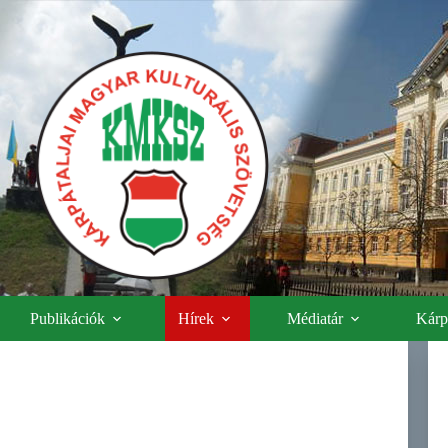
Publikációk
Hírek
Médiatár
Kárpá