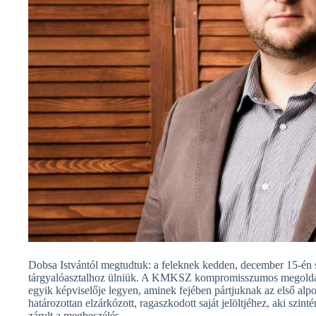
Dobsa Istvántól megtudtuk: a feleknek kedden, december 15-én si
tárgyalóasztalhoz ülniük. A KMKSZ kompromisszumos megoldáské
egyik képviselője legyen, aminek fejében pártjuknak az első alpol
határozottan elzárkózott, ragaszkodott saját jelöltjéhez, aki szi
zárult a megbeszélés.