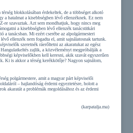
érség blokkolásában érdekeltek, de a többséget alkotó
 így a hatalmat a kisebbségben lévő ellenzéknek. Ez nem
SZ-re szavaztak. Azt sem mondhatjuk, hogy nincs meg
ogatni a kisebbségben lévő ellenzék tanácstitkári
íció a tanácsban. Mi ezért cserébe az alpolgármesteri
 lévő ellenzék nem fogadta el, amit sajnálatosnak tartunk.
épviselők szeretnék ráerőltetni az akaratukat az egész
. Hangulatkeltés zajlik, a közvéleményt megpróbálják a
bbségi képviselőkben kell keresni, akik szavát egyszerűen
k. Ki is akkor a térség kerékkötője? Nagyon sajnálom,
érség polgármestere, amit a magyar párt képviselői
oldaláról – hajlandóság érdemi egyeztetésre, holott a
gárok akaratát a problémák megoldásához és az érdemi
(karpatalja.ma)