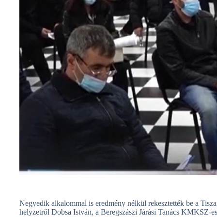
Negyedik alkalommal is eredmény nélkül rekesztették be a Tiszaú
helyzetről Dobsa István, a Beregszászi Járási Tanács KMKSZ-es