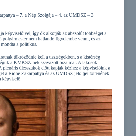
arpattya – 7, a Nép Szolgája – 4, az UMDSZ – 3
képviselőivel, így ők alkotják az abszolút többséget a
ló polgármester nem hajlandó figyelembe venni, és az
 mondta a politikus.
atnak tükröződnie kell a tisztségekben, s a kistérség
bbségük a KMKSZ-nek szavazott bizalmat. A lakosok
 plenáris ülésszakok előtt kapják kézhez a képviselőink a
éget a Ridne Zakarpattya és az UMDSZ jelöltjei töltenének
a képviselő.