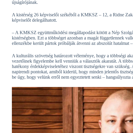
újságírójának.
A kistérség 26 képviselői székéből a KMKSZ – 12, a Ridne Zak
képviselőt delegálhatott.
– A KMKSZ együttműködési megállapodást kötött a Nép Szolgája 
kistérségben. Ezt a többséget azonban a magát függetlennek val
ellenzékbe került pártok próbálják átvenni az abszolút hatalmat –
A kulturális szövetség határozott véleménye, hogy a többségi akar
vezetőinek figyelembe kell venniük a választók akaratát. A tö
hatékony érdekképviseletéhez viszont tisztségekre van szükség. A
napirendi pontokat, amiből kiderül, hogy minden jelentős tiszts
be úgy, hogy velünk erről nem egyeztetett senki – hangsúlyozta 