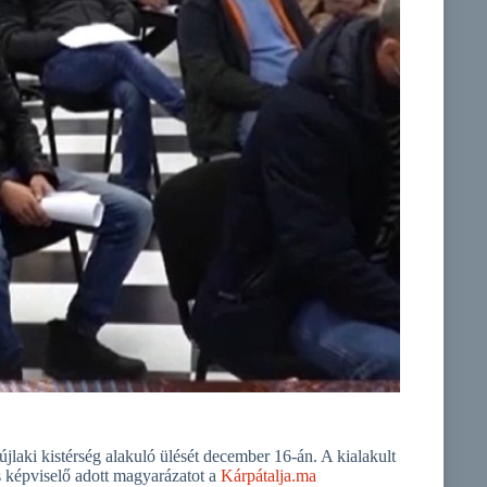
jlaki kistérség alakuló ülését december 16-án. A kialakult
 képviselő adott magyarázatot a
Kárpátalja.ma