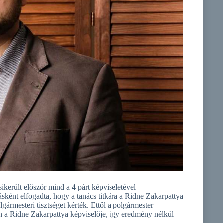
került először mind a 4 párt képviseletével
nt elfogadta, hogy a tanács titkára a Ridne Zakarpattya
gármesteri tisztséget kérték. Ettől a polgármester
ntén a Ridne Zakarpattya képviselője, így eredmény nélkül