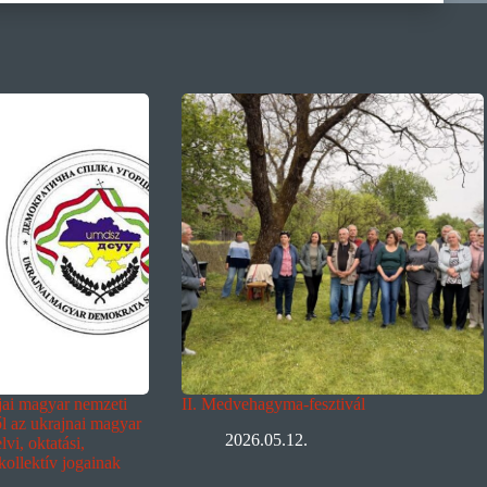
ljai magyar nemzeti
II. Medvehagyma-fesztivál
ől az ukrajnai magyar
2026.05.12.
vi, oktatási,
 kollektív jogainak