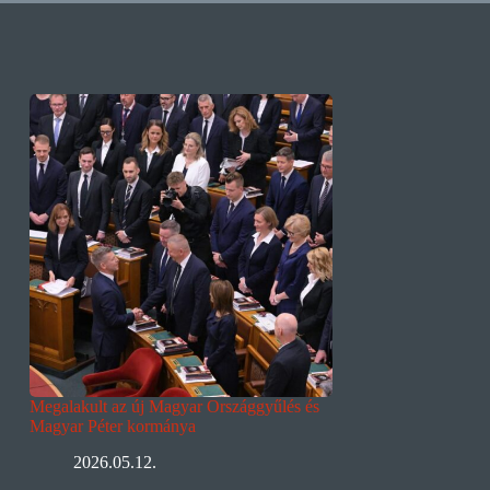
Megalakult az új Magyar Országgyűlés és
Magyar Péter kormánya
2026.05.12.