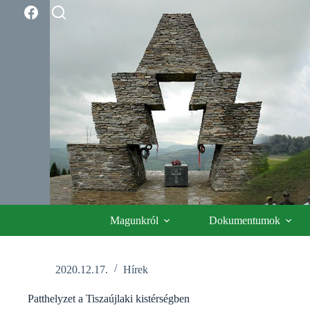
Skip
to
content
Magunkról
Dokumentumok
2020.12.17.
Hírek
Patthelyzet a Tiszaújlaki kistérségben