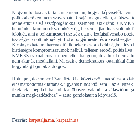
Nagyon fontosnak tartanám elmondani, hogy a képviselők nem a t
politikai erőként nem szavazhatnak saját maguk ellen, átjátszva
lenne etikus a választópolgárokkal szemben, akik ránk, a KMK
bennünk a kompromisszumkészség, hiszen hajlandóak voltunk tám
jelöltjét, ami a polgármesteri tisztség után a legfajsúlyosabb poz
tisztségre tartottunk igényt. Ezt a polgármester és a kisebbségben
Kicsinyes hatalmi harcnak tűnik nekem ez, a kisebbségben lévő k
kistérségre kompromisszumok nélkül, teljesen erőből politizálva
KMKSZ és koalíciós partnere ellen hangolni, de a hibát nem a tö
nem akarják meghallani. Mi csak a demokratikus jogainkkal élün
hogy idáig fajultak a dolgok.
Holnapra, december 17-re tűzte ki a következő tanácsülést a kist
elhamarkodottnak tartanak, ugyanis nincs idő, sem – az ellenzék 
feleknek „meg kell hallaniuk a többség, valamint a választópol
munka megkezdéséhez” – zárta gondolatait a képviselő.
Forrás:
karpatalja.ma
,
karpat.in.ua