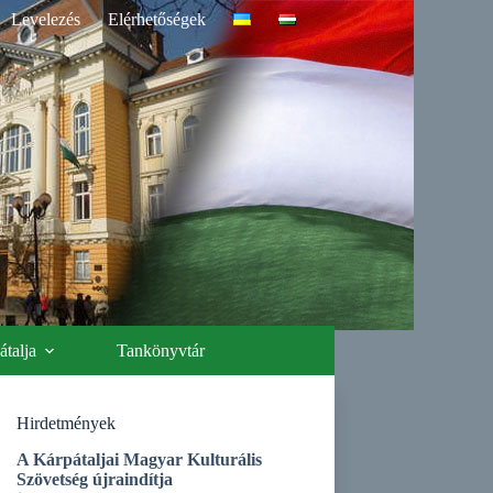
Levelezés
Elérhetőségek
talja
Tankönyvtár
Hirdetmények
A Kárpátaljai Magyar Kulturális
Szövetség újraindítja