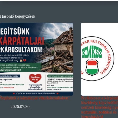
Hasonló bejegyzések
Segítsünk a kárpátaljai viharkárosultakon!
Nyilatkozat a kárpáta
kisebbség képviselőit
2026.07.30.
nemzeti kisebbség nyel
kulturális, politikai és
biztosításáról