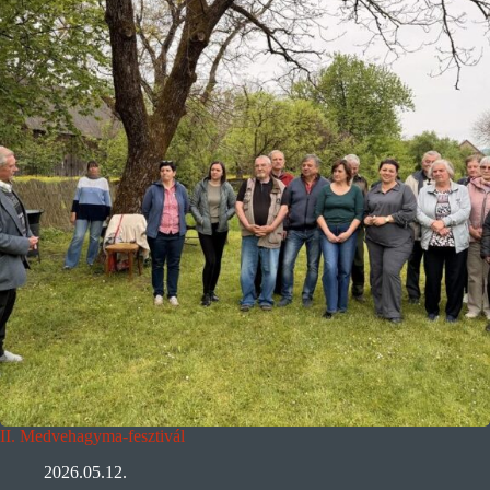
II. Medvehagyma-fesztivál
2026.05.12.