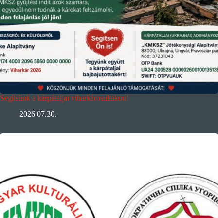
Segítsünk a kárpátaljai viharkárosultakon!
2026.07.30.