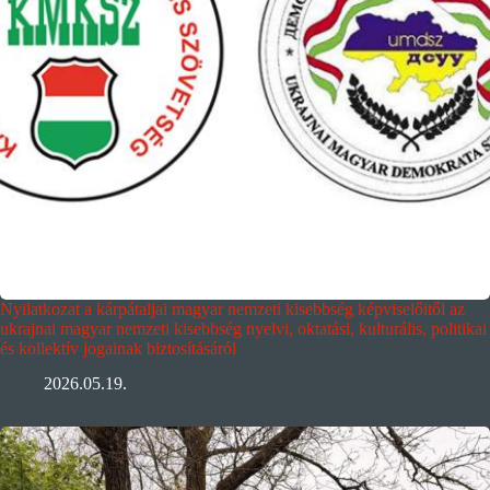
Nyilatkozat a kárpátaljai magyar nemzeti kisebbség képviselőitől az
ukrajnai magyar nemzeti kisebbség nyelvi, oktatási, kulturális, politikai
és kollektív jogainak biztosításáról
2026.05.19.