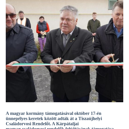
A magyar kormány támogatásával október 17-én
ünnepélyes keretek között adták át a Tiszaújhelyi
Családorvosi Rendelőt. A Kárpátaljai
magyar családorvosi rendelők felújításának támogatása