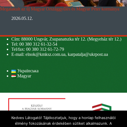
Megalakult az új Magyar Országgyűlés és Magyar Péter kormánya
2026.05.12.
Cím: 88000 Ungvár, Zsupanatszka tér 12. (Megyeház tér 12.)
Tel: 00 380 312 61-32-54
Tel/fax: 00 380 312 61-72-79
E-mail:
elnok@kmksz.com.ua
,
karpatalja@ukrpost.ua
Українська
Magyar
Kedves Látogató! Tájékoztatjuk, hogy a honlap felhasználói
élmény fokozásának érdekében sütiket alkalmazunk. A