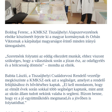
Boldog Ferenc, a KMKSZ Tiszaújhelyi Alapszervezetének
elnöke köszönetét fejezte ki a magyar kormánynak és Orbán
Viktornak a kárpátaljai magyarságot érintő minden irányú
támogatásért.
„Szeretnénk folytatni az eddig elkezdett munkát, ehhez viszont
szükséges, hogy a választások során a józan ész, az odafigyelés
és a bölcsesség döntsön” – mondta az elnök.
Babita László, a Tiszaújhelyi Családorvosi Rendelő vezetője
megköszönte a KMKSZ-nek azt a segítséget, amelyet a rendelő
felújításához és bővítéséhez kaptak. „El kell mondanom, hogy
az elmúlt évek során sokkal több segítséget kaptunk, mint amit
az ukrán állam tudott nekünk valaha is segíteni. Bízom benne,
hogy ez a jó együttműködés megmarad,és a jövőben is
folytatódhat.”