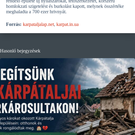
rendelő épülete új nyílászárókat, tetőszerkezetet, korszerű
homlokzati szigetelést és burkolást kapott, melynek összértéke
meghaladta a 700 ezer hrivnyát.
Forrás:
karpataljalap.net
,
karpat.in.ua
Hasonló bejegyzések