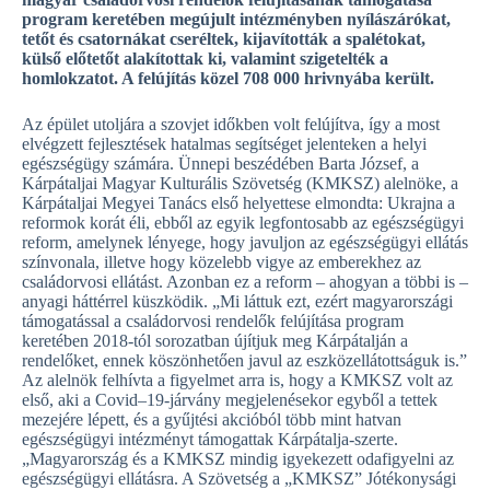
program keretében megújult intézményben nyílászárókat,
tetőt és csatornákat cseréltek, kijavították a spalétokat,
külső előtetőt alakítottak ki, valamint szigetelték a
homlokzatot. A felújítás közel 708 000 hrivnyába került.
Az épület utoljára a szovjet időkben volt felújítva, így a most
elvégzett fejlesztések hatalmas segítséget jelenteken a helyi
egészségügy számára. Ünnepi beszédében Barta József, a
Kárpátaljai Magyar Kulturális Szövetség (KMKSZ) alelnöke, a
Kárpátaljai Megyei Tanács első helyettese elmondta: Ukrajna a
reformok korát éli, ebből az egyik legfontosabb az egészségügyi
reform, amelynek lényege, hogy javuljon az egészségügyi ellátás
színvonala, illetve hogy közelebb vigye az emberekhez az
családorvosi ellátást. Azonban ez a reform – ahogyan a többi is –
anyagi háttérrel küszködik. „Mi láttuk ezt, ezért magyarországi
támogatással a családorvosi rendelők felújítása program
keretében 2018-tól sorozatban újítjuk meg Kárpátalján a
rendelőket, ennek köszönhetően javul az eszközellátottságuk is.”
Az alelnök felhívta a figyelmet arra is, hogy a KMKSZ volt az
első, aki a Covid–19-járvány megjelenésekor egyből a tettek
mezejére lépett, és a gyűjtési akcióból több mint hatvan
egészségügyi intézményt támogattak Kárpátalja-szerte.
„Magyarország és a KMKSZ mindig igyekezett odafigyelni az
egészségügyi ellátásra. A Szövetség a „KMKSZ” Jótékonysági