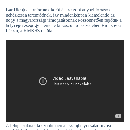
Bár Ukrajna a reformok korát éli, viszont anyagi források
nehézkesen teremtődnek, így mindenképpen kiemelendő az,
hogy a magyarországi támogatásoknak köszönhetően fejlődik a
helyi egészségügy – emelte ki köszöntő beszédében Brenzovics
László, a KMKSZ elnöke.
A felújításoknak köszönhetően a tiszaújhelyi családorvosi