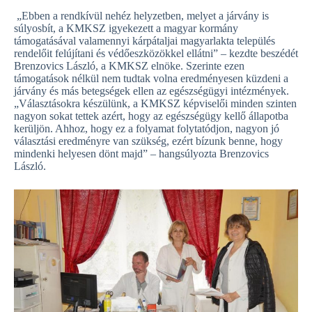
„Ebben a rendkívül nehéz helyzetben, melyet a járvány is
súlyosbít, a KMKSZ igyekezett a magyar kormány
támogatásával valamennyi kárpátaljai magyarlakta település
rendelőit felújítani és védőeszközökkel ellátni” – kezdte beszédét
Brenzovics László, a KMKSZ elnöke. Szerinte ezen
támogatások nélkül nem tudtak volna eredményesen küzdeni a
járvány és más betegségek ellen az egészségügyi intézmények.
„Választásokra készülünk, a KMKSZ képviselői minden szinten
nagyon sokat tettek azért, hogy az egészségügy kellő állapotba
kerüljön. Ahhoz, hogy ez a folyamat folytatódjon, nagyon jó
választási eredményre van szükség, ezért bízunk benne, hogy
mindenki helyesen dönt majd” – hangsúlyozta Brenzovics
László.