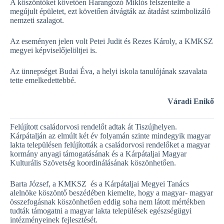
A köszöntőket követően Harangozó Miklós felszentelte a
megújult épületet, ezt követően átvágták az átadást szimbolizáló
nemzeti szalagot.
Az eseményen jelen volt Petei Judit és Rezes Károly, a KMKSZ
megyei képviselőjelöltjei is.
Az ünnepséget Budai Éva, a helyi iskola tanulójának szavalata
tette emelkedettebbé.
Váradi Enikő
Felújított családorvosi rendelőt adtak át Tiszújhelyen.
Kárpátalján az elmúlt két év folyamán szinte mindegyik magyar
lakta településen felújították a családorvosi rendelőket a magyar
kormány anyagi támogatásának és a Kárpátaljai Magyar
Kulturális Szövetség koordinálásának köszönhetően.
Barta József, a KMKSZ és a Kárpátaljai Megyei Tanács
alelnöke köszöntő beszédében kiemelte, hogy a magyar- magyar
összefogásnak köszönhetően eddig soha nem látott mértékben
tudták támogatni a magyar lakta települések egészségügyi
intézményeinek fejlesztését.