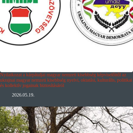
Nyilatkozat a kárpátaljai magyar nemzeti kisebbség képviselőitől az
ukrajnai magyar nemzeti kisebbség nyelvi, oktatási, kulturális, politikai
és kollektív jogainak biztosításáról
2026.05.19.