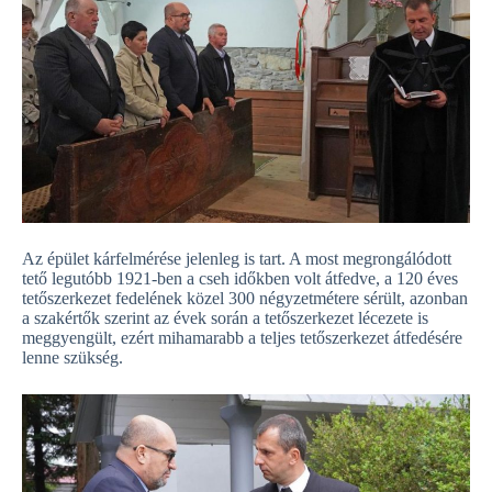
Az épület kárfelmérése jelenleg is tart. A most megrongálódott
tető legutóbb 1921-ben a cseh időkben volt átfedve, a 120 éves
tetőszerkezet fedelének közel 300 négyzetmétere sérült, azonban
a szakértők szerint az évek során a tetőszerkezet lécezete is
meggyengült, ezért mihamarabb a teljes tetőszerkezet átfedésére
lenne szükség.