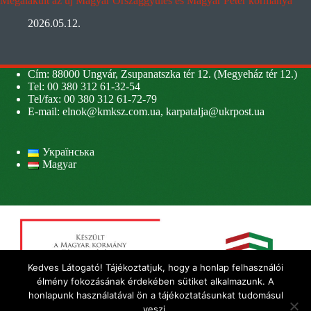
Megalakult az új Magyar Országgyűlés és Magyar Péter kormánya
2026.05.12.
Cím: 88000 Ungvár, Zsupanatszka tér 12. (Megyeház tér 12.)
Tel: 00 380 312 61-32-54
Tel/fax: 00 380 312 61-72-79
E-mail:
elnok@kmksz.com.ua
,
karpatalja@ukrpost.ua
Українська
Magyar
Kedves Látogató! Tájékoztatjuk, hogy a honlap felhasználói
élmény fokozásának érdekében sütiket alkalmazunk. A
honlapunk használatával ön a tájékoztatásunkat tudomásul
veszi.