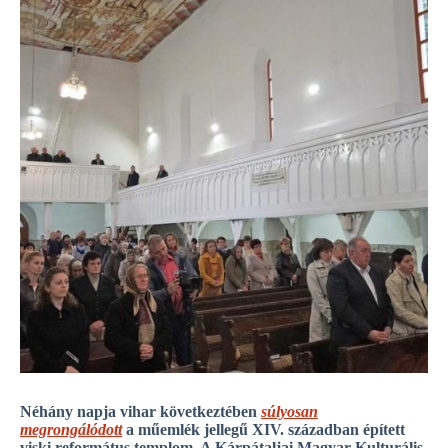
Néhány napja vihar következtében
súlyosan
megrongálódott
a műemlék jellegű XIV. században épített
viski református templom. A Kárpátaljai Magyar Kulturális