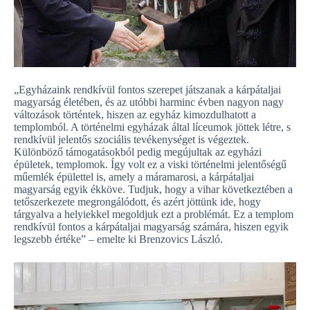
„Egyházaink rendkívül fontos szerepet játszanak a kárpátaljai
magyarság életében, és az utóbbi harminc évben nagyon nagy
változások történtek, hiszen az egyház kimozdulhatott a
templomból. A történelmi egyházak által líceumok jöttek létre, s
rendkívül jelentős szociális tevékenységet is végeztek.
Különböző támogatásokból pedig megújultak az egyházi
épületek, templomok. Így volt ez a viski történelmi jelentőségű
műemlék épülettel is, amely a máramarosi, a kárpátaljai
magyarság egyik ékköve. Tudjuk, hogy a vihar következtében a
tetőszerkezete megrongálódott, és azért jöttünk ide, hogy
tárgyalva a helyiekkel megoldjuk ezt a problémát. Ez a templom
rendkívül fontos a kárpátaljai magyarság számára, hiszen egyik
legszebb értéke” – emelte ki Brenzovics László.