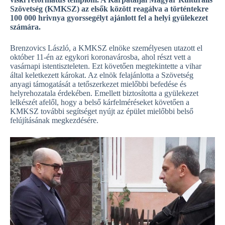
Szövetség (KMKSZ) az elsők között reagálva a történtekre
100 000 hrivnya gyorssegélyt ajánlott fel a helyi gyülekezet
számára.
Brenzovics László, a KMKSZ elnöke személyesen utazott el
október 11-én az egykori koronavárosba, ahol részt vett a
vasárnapi istentiszteleten. Ezt követően megtekintette a vihar
által keletkezett károkat. Az elnök felajánlotta a Szövetség
anyagi támogatását a tetőszerkezet mielőbbi befedése és
helyrehozatala érdekében. Emellett biztosította a gyülekezet
lelkészét afelől, hogy a belső kárfelméréseket követően a
KMKSZ további segítséget nyújt az épület mielőbbi belső
felújításának megkezdésére.