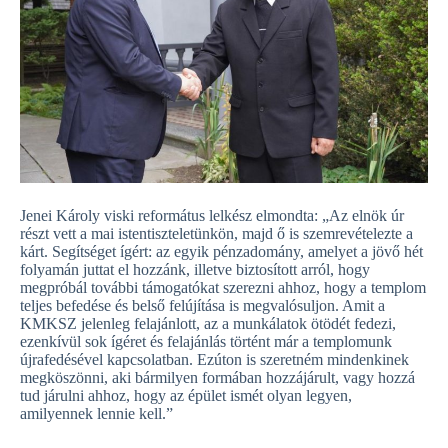
Jenei Károly viski református lelkész elmondta: „Az elnök úr
részt vett a mai istentiszteletünkön, majd ő is szemrevételezte a
kárt. Segítséget ígért: az egyik pénzadomány, amelyet a jövő hét
folyamán juttat el hozzánk, illetve biztosított arról, hogy
megpróbál további támogatókat szerezni ahhoz, hogy a templom
teljes befedése és belső felújítása is megvalósuljon. Amit a
KMKSZ jelenleg felajánlott, az a munkálatok ötödét fedezi,
ezenkívül sok ígéret és felajánlás történt már a templomunk
újrafedésével kapcsolatban. Ezúton is szeretném mindenkinek
megköszönni, aki bármilyen formában hozzájárult, vagy hozzá
tud járulni ahhoz, hogy az épület ismét olyan legyen,
amilyennek lennie kell.”