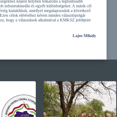
őségekhez képest helyben felkarolni a legfontosabb
b infrastrukturális és egyéb különbségeket. A másik cél
térség kialakítását, amellyel megalapoznánk a következő
. Ezen célok eléréséhez kérem minden választópolgár
oz, hogy a választások alkalmával a KMKSZ jelöltjeire
Lajos Mihály