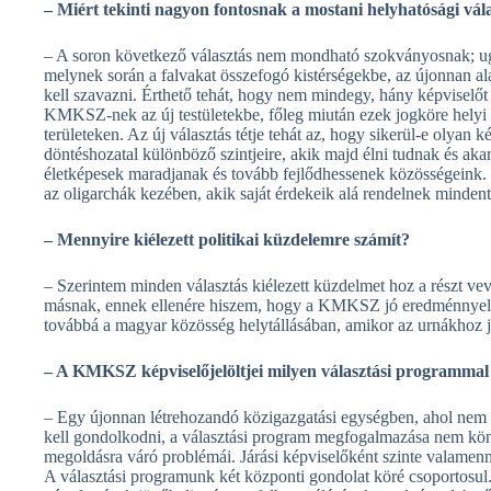
– Miért tekinti nagyon fontosnak a mostani helyhatósági vál
– A soron következő választás nem mondható szokványosnak; ug
melynek során a falvakat összefogó kistérségekbe, az újonnan ala
kell szavazni. Érthető tehát, hogy nem mindegy, hány képviselőt s
KMKSZ-nek az új testületekbe, főleg miután ezek jogköre helyi s
területeken. Az új választás tétje tehát az, hogy sikerül-e olyan
döntéshozatal különböző szintjeire, akik majd élni tudnak és aka
életképesek maradjanak és tovább fejlődhessenek közösségeink.
az oligarchák kezében, akik saját érdekeik alá rendelnek mindent
– Mennyire kiélezett politikai küzdelemre számít?
– Szerintem minden választás kiélezett küzdelmet hoz a részt ve
másnak, ennek ellenére hiszem, hogy a KMKSZ jó eredménnyel zá
továbbá a magyar közösség helytállásában, amikor az urnákhoz j
– A KMKSZ képviselőjelöltjei milyen választási programmal 
– Egy újonnan létrehozandó közigazgatási egységben, ahol nem
kell gondolkodni, a választási program megfogalmazása nem k
megoldásra váró problémái. Járási képviselőként szinte valamen
A választási programunk két központi gondolat köré csoportosul.