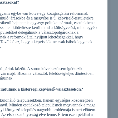
asztásokat?
yanis egybe van kötve egy közigazgatási reformmal,
kuló járásokba és a megyébe is új képviselő-testületekre
ikerül bejuttatnia egy-egy politikai pártnak, esetünkben a
zinten kibővítésre kerül mind a költségvetési, mind egyéb
 képviselőket delegálniuk a választópolgároknak a
rnak a reformok által nyújtott lehetőségekkel, hogy
 Továbbá az, hogy a képviselők ne csak bábok legyenek
.
vő pártok között. A soron következő sem ígérkezik
r majd. Bízom a választók felelősségteljes döntésében,
árulnak.
indulnak a kistérségi képviselő-választásokon?
 különálló településekben, hanem egységes közösségben
önnyű. Minden csatlakozó településnek megvannak a maga
nyi környező település nagyobb problémája ismert előttem.
 Az első az arányosság elve lenne. Értem ezen például a