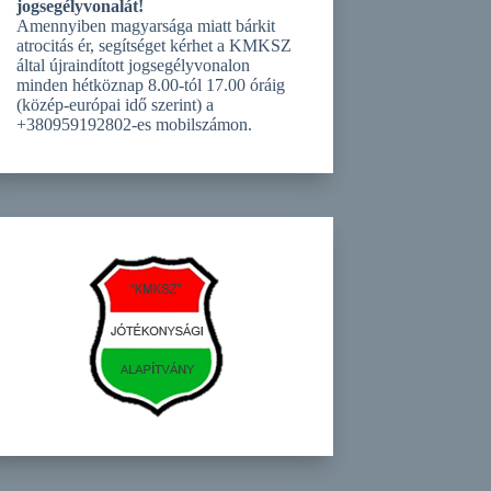
jogsegélyvonalát!
Amennyiben magyarsága miatt bárkit
atrocitás ér, segítséget kérhet a KMKSZ
által újraindított jogsegélyvonalon
minden hétköznap 8.00-tól 17.00 óráig
(közép-európai idő szerint) a
+380959192802-es mobilszámon.