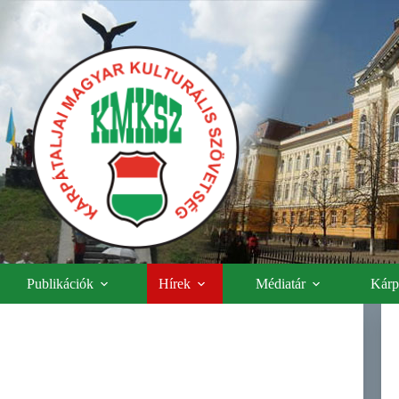
Publikációk
Hírek
Médiatár
Kárpá