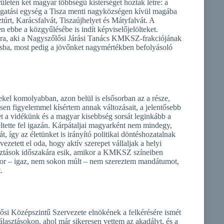
letén két magyar többségű kistérséget hoztak létre: a
igazgatási egység a Tisza menti nagyközségen kívül magába
túrt, Karácsfalvát, Tiszaújhelyet és Mátyfalvát. A
ebbe a közgyűlésébe is indít képviselőjelölteket.
ára, aki a Nagyszőlősi Járási Tanács KMKSZ-frakciójának
tásba, most pedig a jövőnket nagymértékben befolyásoló
ekel komolyabban, azon belül is elsősorban az a része,
sen figyelemmel kísértem annak változásait, a jelentősebb
t a vidékünk és a magyar kisebbség sorsát leginkább a
ltette fel igazán. Kárpátaljai magyarként nem mindegy,
 így az életünket is irányító politikai döntéshozatalnak
tett el oda, hogy aktív szerepet vállaljak a helyi
lasztások időszakára esik, amikor a KMKSZ színeiben
kkor – igaz, nem sokon múlt – nem szereztem mandátumot,
.
 Középszintű Szervezete elnökének a felkérésére ismét
lasztásokon, ahol már sikeresen vettem az akadályt, és a