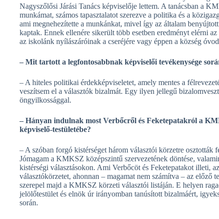
Nagyszőlősi Járási Tanács képviselője lettem. A tanácsban a KM
munkámat, számos tapasztalatot szerezve a politika és a közigazg
ami megnehezítette a munkánkat, mivel így az általam benyújtott
kaptak. Ennek ellenére sikerült több esetben eredményt elérni az 
az iskolánk nyílászáróinak a cseréjére vagy éppen a község óvod
– Mit tartott a legfontosabbnak képviselői tevékenysége sor
– A hiteles politikai érdekképviseletet, amely mentes a félrevezet
veszítsem el a választók bizalmát. Egy ilyen jellegű bizalomveszt
öngyilkossággal.
– Hányan indulnak most Verbőcről és Feketepatakról a KMKSZ
képviselő-testületébe?
– A szóban forgó kistérséget három választói körzetre osztották 
Jómagam a KMKSZ középszintű szervezetének döntése, valamint B
kistérségi választásokon. Ami Verbőcöt és Feketepatakot illeti, 
választókörzetet, ahonnan – magamat nem számítva – az előző tel
szerepel majd a KMKSZ körzeti választói listáján. E helyen ra
jelölőtestület és elnök úr irányomban tanúsított bizalmáért, igyek
során.