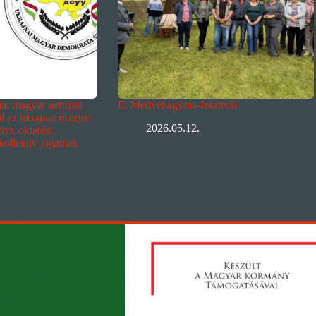
ljai magyar nemzeti
II. Medvehagyma-fesztivál
ől az ukrajnai magyar
2026.05.12.
vi, oktatási,
 kollektív jogainak