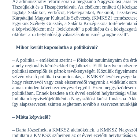
Az adminisztratív reform során a megszűnő Nagyszőlősi járás terü
Tiszaújlakit és a Tiszapéterfalvait. Az elsőként említett új köz
foglalja Salánkot, Verbőcöt, Feketepatakot, Puskinót, Tiszakeresz
Kárpátaljai Magyar Kulturális Szövetség (KMKSZ) természetesen 
Egyikük Székely Gusztáv, a Salánki Középiskola történelemtan
a képviselőjeként már „belekóstolt” a politikába és a közigazga
október 25-i helyhatósági választásokon ismét „ringbe száll”.
– Mikor került kapcsolatba a politikával?
– A politika – emlékeim szerint – főiskolai tanulmányaim óta érd
amely regionális kérdésekkel foglalkozik. Ettől kezdve rendszere
politikai szereplők és pártok tevékenységét. Közülük figyelmeme
szívén viselő politikai csoportosulás, a KMKSZ tevékenysége ke
hogy résztvevői vagy csak elszenvedői vagyunk a vidékünk sorsát,
annak minden következményével együtt. Ezen meggyőződésem veze
politikában. Ennek kezdete a tíz évvel ezelőtti helyhatósági vá
indultam képviselőjelöltként a Nagyszőlősi Járási Tanácsba. A
így alapszervezeti szinten segítettem tovább a szervezet munkáját
– Mióta képviselő?
– Barta Józsefnek, a KMKSZ alelnökének, a KMKSZ Nagyszőlősi
indultam a KMKSZ színeiben az öt évvel ezelőtti helyhatósági vá