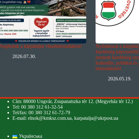
Segítsünk a kárpátaljai viharkárosultakon!
Nyilatkozat a kárpáta
kisebbség képviselőit
2026.07.30.
nemzeti kisebbség nyel
kulturális, politikai és
biztosításáról
2026.05.19.
Cím: 88000 Ungvár, Zsupanatszka tér 12. (Megyeház tér 12.)
Tel: 00 380 312 61-32-54
Tel/fax: 00 380 312 61-72-79
E-mail:
elnok@kmksz.com.ua
,
karpatalja@ukrpost.ua
Українська