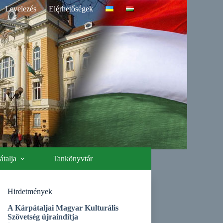
Levelezés
Elérhetőségek
talja
Tankönyvtár
Hirdetmények
A Kárpátaljai Magyar Kulturális
Szövetség újraindítja