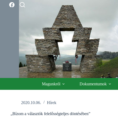
Skip
to
content
Magunkról
Dokumentumok
2020.10.06.
Hírek
„Bízom a választók felelősség­teljes döntésében”