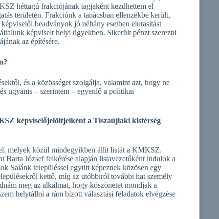
KSZ héttagú frakciójának tagjaként kezdhettem el
atás területén. Frakciónk a tanácsban ellenzékbe került,
 képviselői beadványok jó néhány esetben elutasítást
általunk képviselt helyi ügyekben. Sikerült pénzt szerezni
ájának az építésére.
án?
ésektől, és a közösséget szolgálja, valamint azt, hogy ne
és ugyanis – szerintem – egyenlő a politikai
 képviselőjelöltjeiként a Tiszaújlaki kistérség
fel, melyek közül mindegyikben állít listát a KMKSZ.
arta József felkérése alapján listavezetőként indulok a
azok Salánk településsel együtt képeznek közösen egy
epülésekről kettő, míg az utóbbiról további hat személy
gadnám meg az alkalmat, hogy köszönetet mondjak a
szem helytállni a rám bízott választási feladatok elvégzése