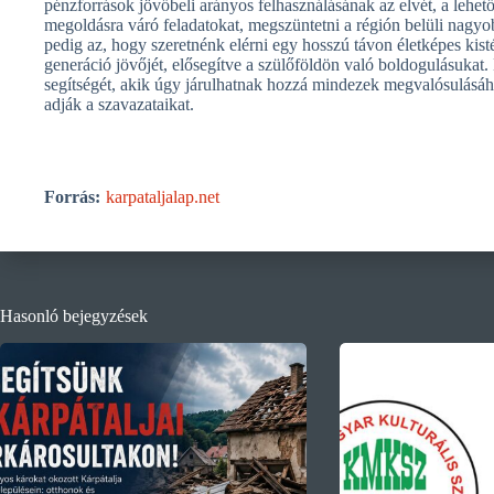
pénzforrások jövőbeli arányos felhasználásának az elvét, a lehet
megoldásra váró feladatokat, megszüntetni a régión belüli nagyob
pedig az, hogy szeretnénk elérni egy hosszú távon életképes kis
generáció jövőjét, elősegítve a szülőföldön való boldogulásukat
segítségét, akik úgy járulhatnak hozzá mindezek megvalósulásáh
adják a szavazataikat.
Forrás:
karpataljalap.net
Hasonló bejegyzések