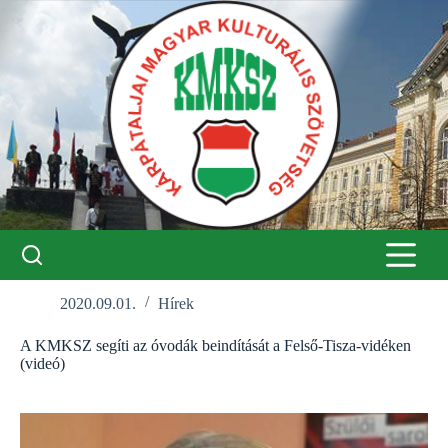
Skip
to
content
2020.09.01.
Hírek
A KMKSZ segíti az óvodák beindítását a Felső-Tisza-vidéken
(videó)