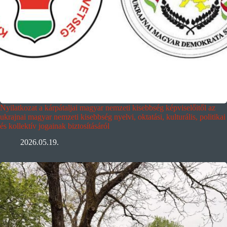
Nyilatkozat a kárpátaljai magyar nemzeti kisebbség képviselőitől az
ukrajnai magyar nemzeti kisebbség nyelvi, oktatási, kulturális, politikai
és kollektív jogainak biztosításáról
2026.05.19.