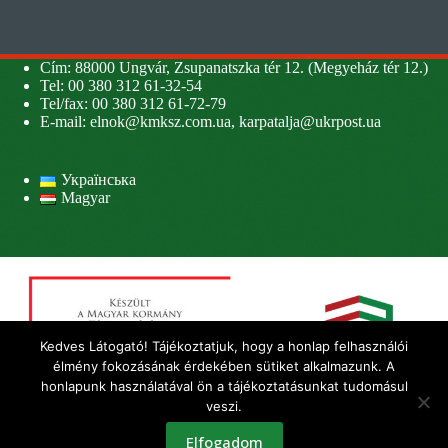
Cím: 88000 Ungvár, Zsupanatszka tér 12. (Megyeház tér 12.)
Tel: 00 380 312 61-32-54
Tel/fax: 00 380 312 61-72-79
E-mail:
elnok@kmksz.com.ua
,
karpatalja@ukrpost.ua
Українська
Magyar
Kedves Látogató! Tájékoztatjuk, hogy a honlap felhasználói
élmény fokozásának érdekében sütiket alkalmazunk. A
honlapunk használatával ön a tájékoztatásunkat tudomásul
veszi.
Elfogadom