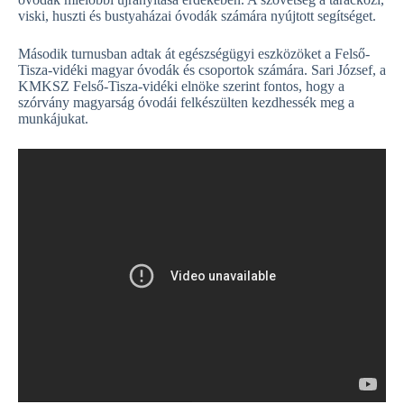
viski, huszti és bustyaházai óvodák számára nyújtott segítséget.
Második turnusban adtak át egészségügyi eszközöket a Felső-
Tisza-vidéki magyar óvodák és csoportok számára. Sari József, a
KMKSZ Felső-Tisza-vidéki elnöke szerint fontos, hogy a
szórvány magyarság óvodái felkészülten kezdhessék meg a
munkájukat.