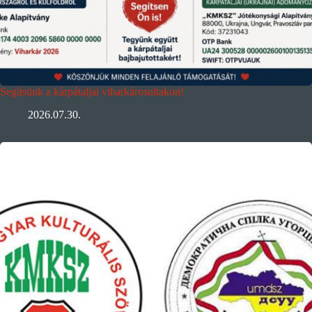
Segítsünk a kárpátaljai viharkárosultakon!
2026.07.30.