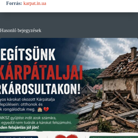
Forrás:
karpat.in.ua
Hasonló bejegyzések