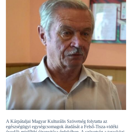
A Kárpátaljai Magyar Kulturális Szövetség folytatta az
egészségügyi egységcsomagok átadását a Felső-Tisza-vidéki
óvodák mielőbbi újranyitása érdekében. A szövetség a taracközi,