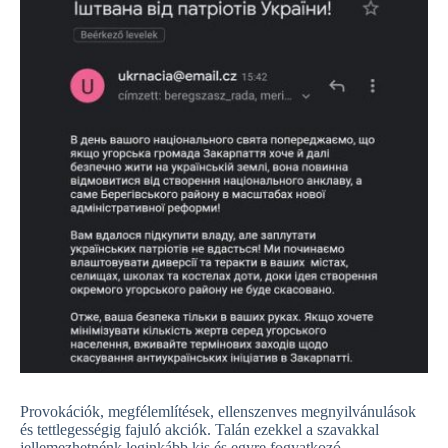
Provokációk, megfélemlítések, ellenszenves megnyilvánulások
és tettlegességig fajuló akciók. Talán ezekkel a szavakkal
jellemezhetnénk leginkább kis és egyre fogyatkozó