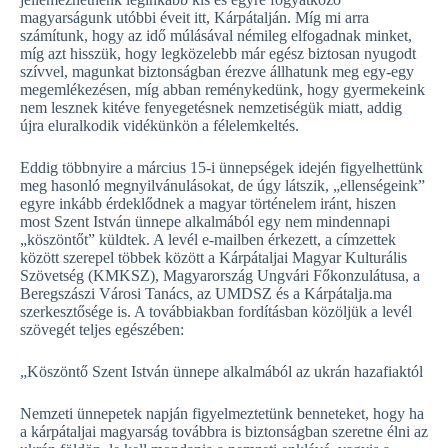
magyarságunk utóbbi éveit itt, Kárpátalján. Míg mi arra
számítunk, hogy az idő múlásával némileg elfogadnak minket,
míg azt hisszük, hogy legközelebb már egész biztosan nyugodt
szívvel, magunkat biztonságban érezve állhatunk meg egy-egy
megemlékezésen, míg abban reménykedünk, hogy gyermekeink
nem lesznek kitéve fenyegetésnek nemzetiségük miatt, addig
újra eluralkodik vidékünkön a félelemkeltés.
Eddig többnyire a március 15-i ünnepségek idején figyelhettünk
meg hasonló megnyilvánulásokat, de úgy látszik, „ellenségeink”
egyre inkább érdeklődnek a magyar történelem iránt, hiszen
most Szent István ünnepe alkalmából egy nem mindennapi
„köszöntőt” küldtek. A levél e-mailben érkezett, a címzettek
között szerepel többek között a Kárpátaljai Magyar Kulturális
Szövetség (KMKSZ), Magyarország Ungvári Főkonzulátusa, a
Beregszászi Városi Tanács, az UMDSZ és a Kárpátalja.ma
szerkesztősége is. A továbbiakban fordításban közöljük a levél
szövegét teljes egészében:
„Köszöntő Szent István ünnepe alkalmából az ukrán hazafiaktól
Nemzeti ünnepetek napján figyelmeztetünk benneteket, hogy ha
a kárpátaljai magyarság továbbra is biztonságban szeretne élni az