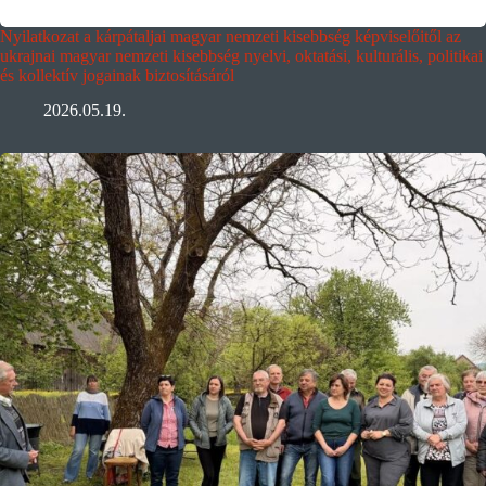
Nyilatkozat a kárpátaljai magyar nemzeti kisebbség képviselőitől az
ukrajnai magyar nemzeti kisebbség nyelvi, oktatási, kulturális, politikai
és kollektív jogainak biztosításáról
2026.05.19.