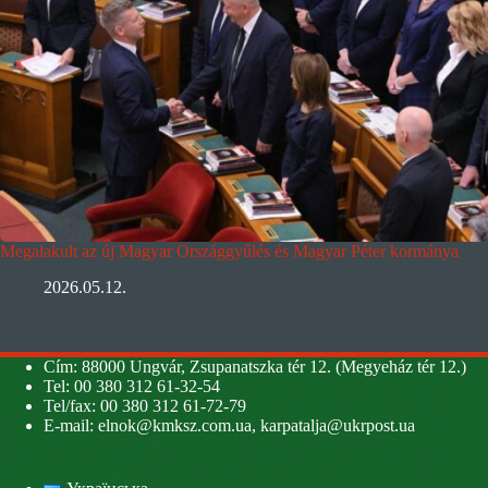
Megalakult az új Magyar Országgyűlés és Magyar Péter kormánya
2026.05.12.
Cím: 88000 Ungvár, Zsupanatszka tér 12. (Megyeház tér 12.)
Tel: 00 380 312 61-32-54
Tel/fax: 00 380 312 61-72-79
E-mail:
elnok@kmksz.com.ua
,
karpatalja@ukrpost.ua