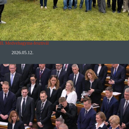
II. Medvehagyma-fesztivál
2026.05.12.