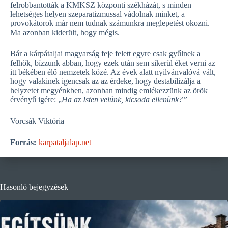
felrobbantották a KMKSZ központi székházát, s minden
lehetséges helyen szeparatizmussal vádolnak minket, a
provokátorok már nem tudnak számunkra meglepetést okozni.
Ma azonban kiderült, hogy mégis.
Bár a kárpátaljai magyarság feje felett egyre csak gyűlnek a
felhők, bízzunk abban, hogy ezek után sem sikerül éket verni az
itt békében élő nemzetek közé. Az évek alatt nyilvánvalóvá vált,
hogy valakinek igencsak az az érdeke, hogy destabilizálja a
helyzetet megyénkben, azonban mindig emlékezzünk az örök
érvényű igére: „
Ha az Isten velünk, kicsoda ellenünk?”
Vorcsák Viktória
Forrás:
karpataljalap.net
Hasonló bejegyzések