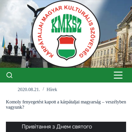
Skip
to
content
2020.08.21.
Hírek
Komoly fenyegetést kapott a kárpátaljai magyarság – veszélyben
vagyunk?