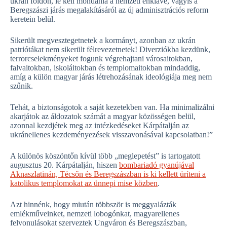
ukrán földön, le kell mondania a nemzeti enklávé, vagyis a
Beregszászi járás megalakításáról az új adminisztrációs reform
keretein belül.
Sikerült megvesztegetnetek a kormányt, azonban az ukrán
patriótákat nem sikerült félrevezetnetek! Diverziókba kezdünk,
terrorcselekményeket fogunk végrehajtani városaitokban,
falvaitokban, iskoláitokban és templomaitokban mindaddig,
amíg a külön magyar járás létrehozásának ideológiája meg nem
szűnik.
Tehát, a biztonságotok a saját kezetekben van. Ha minimalizálni
akarjátok az áldozatok számát a magyar közösségen belül,
azonnal kezdjétek meg az intézkedéseket Kárpátalján az
ukránellenes kezdeményezések visszavonásával kapcsolatban!”
A különös köszöntőn kívül több „meglepetést” is tartogatott
augusztus 20. Kárpátalján, hiszen
bombariadó gyanújával
Aknaszlatinán, Técsőn és Beregszászban is ki kellett üríteni a
katolikus templomokat az ünnepi mise közben
.
Azt hinnénk, hogy miután többször is meggyalázták
emlékműveinket, nemzeti lobogónkat, magyarellenes
felvonulásokat szerveztek Ungváron és Beregszászban,