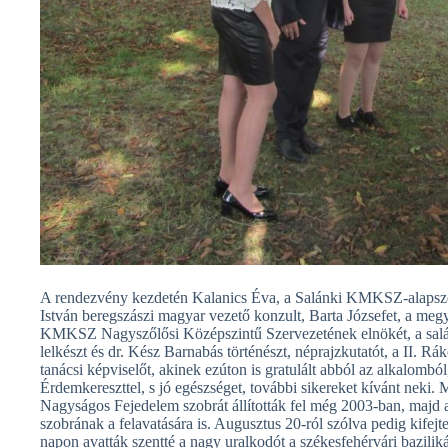
A rendezvény kezdetén Kalanics Éva, a Salánki KMKSZ-alapszer
István beregszászi magyar vezető konzult, Barta Józsefet, a meg
KMKSZ Nagyszőlősi Középszintű Szervezetének elnökét, a salán
lelkészt és dr. Kész Barnabás történészt, néprajzkutatót, a II. R
tanácsi képviselőt, akinek ezúton is gratulált abból az alkalomb
Érdemkereszttel, s jó egészséget, további sikereket kívánt neki. 
Nagyságos Fejedelem szobrát állították fel még 2003-ban, majd a
szobrának a felavatására is. Augusztus 20-ról szólva pedig kifej
napon avatták szentté a nagy uralkodót a székesfehérvári bazilik