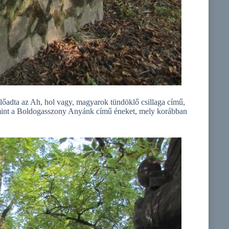
lőadta az Ah, hol vagy, magyarok tündöklő csillaga című,
lamint a Boldogasszony Anyánk című éneket, mely korábban