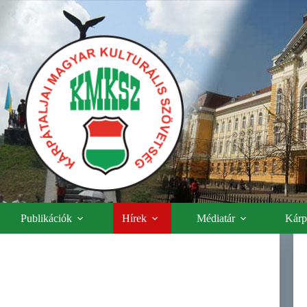
Publikációk
Hírek
Médiatár
Kárpá