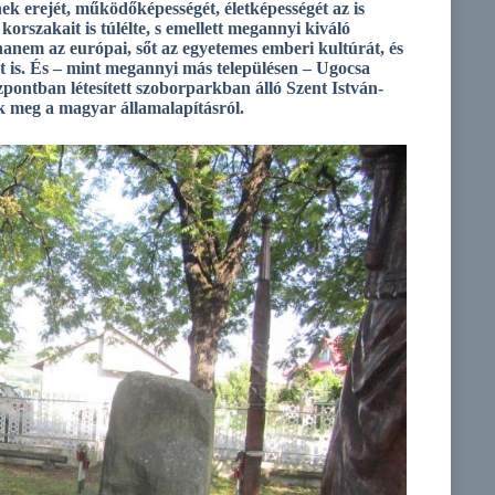
ek erejét, működőképességét, életképességét az is
rszakait is túlélte, s emellett megannyi kiváló
anem az európai, sőt az egyetemes emberi kultúrát, és
is. És – mint megannyi más településen – Ugocsa
pontban létesített szoborparkban álló Szent István-
k meg a magyar államalapításról.