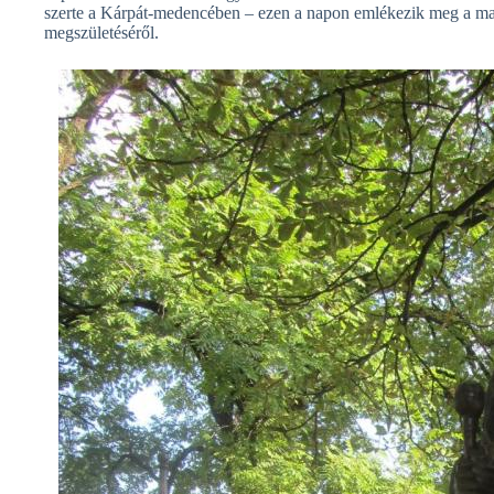
szerte a Kárpát-medencében – ezen a napon emlékezik meg a mag
megszületéséről.