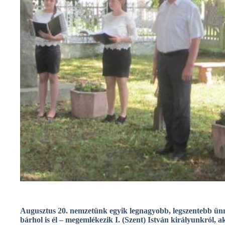
Augusztus 20. nemzetünk egyik legnagyobb, legszentebb ün
bárhol is él – megemlékezik I. (Szent) István királyunkról, ak