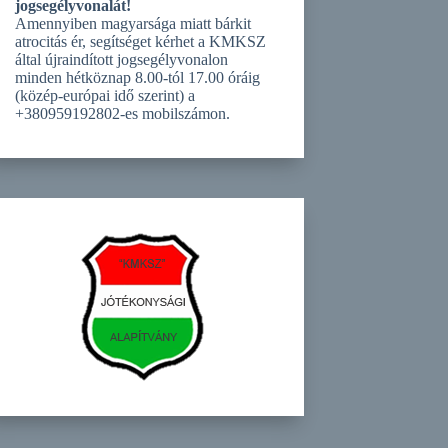
jogsegélyvonalát!
Amennyiben magyarsága miatt bárkit
atrocitás ér, segítséget kérhet a KMKSZ
által újraindított jogsegélyvonalon
minden hétköznap 8.00-tól 17.00 óráig
(közép-európai idő szerint) a
+380959192802-es mobilszámon.