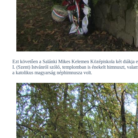
Ezt követően a Salánki Mikes Kelemen Középiskola két diákja e
I. (Szent) Istvánról szóló, templomban is énekelt himnuszt, va
a katolikus magyarság néphimnusza volt.