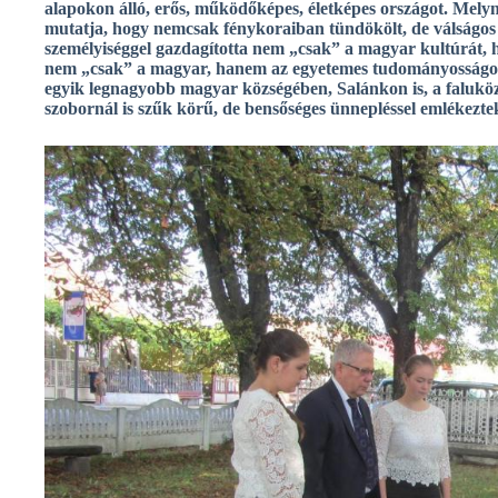
alapokon álló, erős, működőképes, életképes országot. Melyn
mutatja, hogy nemcsak fénykoraiban tündökölt, de válságos ko
személyiséggel gazdagította nem „csak” a magyar kultúrát, h
nem „csak” a magyar, hanem az egyetemes tudományosságot 
egyik legnagyobb magyar községében, Salánkon is, a faluköz
szobornál is szűk körű, de bensőséges ünnepléssel emlékezte