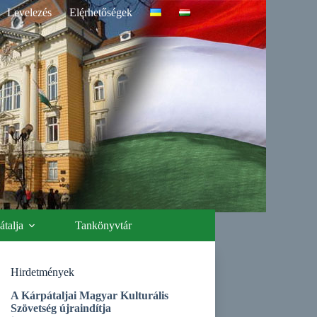
Levelezés
Elérhetőségek
talja
Tankönyvtár
Hirdetmények
A Kárpátaljai Magyar Kulturális
Szövetség újraindítja