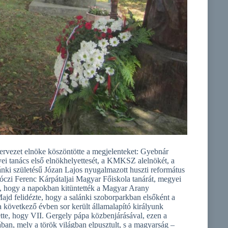
vezet elnöke köszöntötte a megjelenteket: Gyebnár
yei tanács első elnökhelyettesét, a KMKSZ alelnökét, a
ki születésű Józan Lajos nyugalmazott huszti református
ákóczi Ferenc Kárpátaljai Magyar Főiskola tanárát, megyei
ól, hogy a napokban kitüntették a Magyar Arany
Majd felidézte, hogy a salánki szoborparkban elsőként a
 következő évben sor került államalapító királyunk
tette, hogy VII. Gergely pápa közbenjárásával, ezen a
ában, mely a török világban elpusztult, s a magyarság –