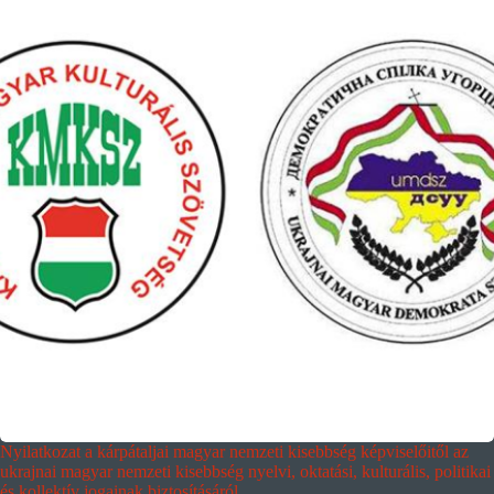
Nyilatkozat a kárpátaljai magyar nemzeti kisebbség képviselőitől az
ukrajnai magyar nemzeti kisebbség nyelvi, oktatási, kulturális, politikai
és kollektív jogainak biztosításáról