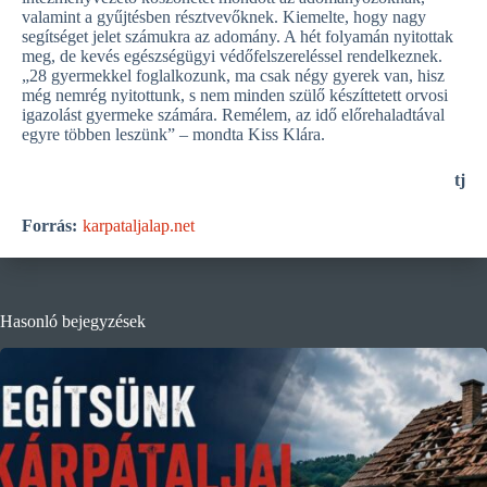
valamint a gyűjtésben résztvevőknek. Kiemelte, hogy nagy
segítséget jelet számukra az adomány. A hét folyamán nyitottak
meg, de kevés egészségügyi védőfelszereléssel rendelkeznek.
„28 gyermekkel foglalkozunk, ma csak négy gyerek van, hisz
még nemrég nyitottunk, s nem minden szülő készíttetett orvosi
igazolást gyermeke számára. Remélem, az idő előrehaladtával
egyre többen leszünk” – mondta Kiss Klára.
tj
Forrás:
karpataljalap.net
Hasonló bejegyzések