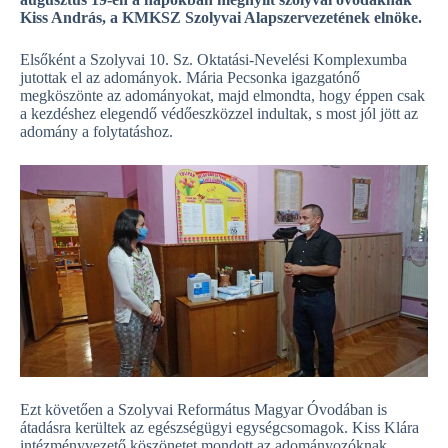
Kiss András, a KMKSZ Szolyvai Alapszervezetének elnöke.
Elsőként a Szolyvai 10. Sz. Oktatási-Nevelési Komplexumba
jutottak el az adományok. Mária Pecsonka igazgatónő
megköszönte az adományokat, majd elmondta, hogy éppen csak
a kezdéshez elegendő védőeszközzel indultak, s most jól jött az
adomány a folytatáshoz.
Ezt követően a Szolyvai Református Magyar Óvodában is
átadásra kerültek az egészségügyi egységcsomagok. Kiss Klára
intézményvezető köszönetet mondott az adományozóknak,