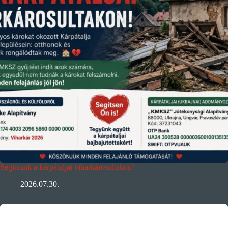
Segítsünk a kárpátaljai viharkárosultakon!
2026.07.30.