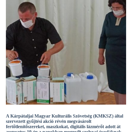
A Kárpátaljai Magyar Kulturális Szövetség (KMKSZ) által
szervezett gyűjtési akció révén megvásárolt
fertőtlenítőszereket, maszkokat, digitális lázmérőt adott át
augusztus 19-én a napokban megnyílt szolyvai óvodáknak