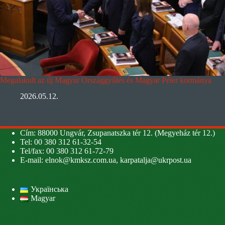
Megalakult az új Magyar Országgyűlés és Magyar Péter kormánya
2026.05.12.
Cím: 88000 Ungvár, Zsupanatszka tér 12. (Megyeház tér 12.)
Tel: 00 380 312 61-32-54
Tel/fax: 00 380 312 61-72-79
E-mail:
elnok@kmksz.com.ua
,
karpatalja@ukrpost.ua
Українська
Magyar