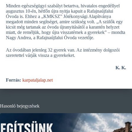
Minden egészségügyi szabályt betartva, hivatalos engedéllyel
augusztus 10-én, hétfőn újra nyitja kapuit a Rafajnaújfalui
Óvoda is. Ehhez a „KMKSZ” Jótékonysági Alapítványa
megadott minden segítséget, amire szükség volt. „A szülők egy
kicsit még tartanak az óvoda újranyitásától a karantén helyzet
miatt, de reméljük, hogy újra visszatérnek a gyerekek” – mondta
Nagy Andrea, a Rafajnaújfalui Óvoda vezetője.
Az óvodában jelenleg 32 gyerek van. Az intézmény dolgozói
szeretettel várják vissza a gyerekeket.
K. K.
Forrás:
karpataljalap.net
Hasonló bejegyzések