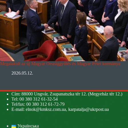
Megalakult az új Magyar Országgyűlés és Magyar Péter kormánya
2026.05.12.
Cím: 88000 Ungvár, Zsupanatszka tér 12. (Megyeház tér 12.)
Tel: 00 380 312 61-32-54
Tel/fax: 00 380 312 61-72-79
E-mail:
elnok@kmksz.com.ua
,
karpatalja@ukrpost.ua
Українська