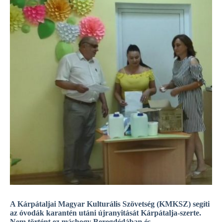
A Kárpátaljai Magyar Kulturális Szövetség (KMKSZ) segíti
az óvodák karantén utáni újranyitását Kárpátalja-szerte.
Nem történt ez máshogy Beregdédában és