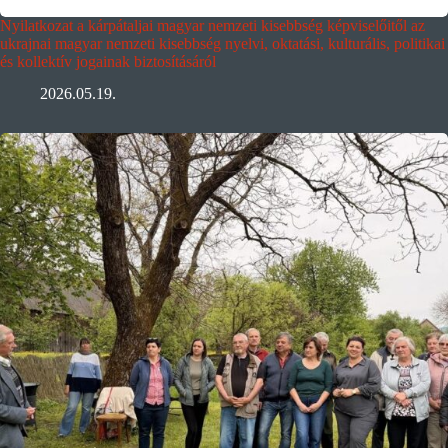
Nyilatkozat a kárpátaljai magyar nemzeti kisebbség képviselőitől az
ukrajnai magyar nemzeti kisebbség nyelvi, oktatási, kulturális, politikai
és kollektív jogainak biztosításáról
2026.05.19.