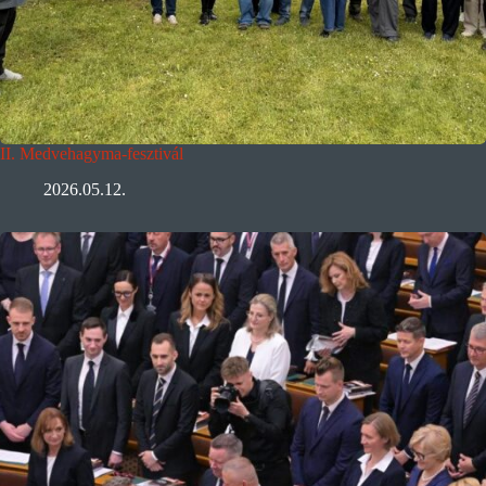
II. Medvehagyma-fesztivál
2026.05.12.