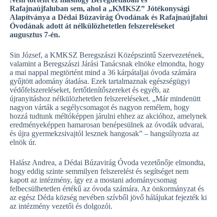
Rafajnaújfaluban sem, ahol a „KMKSZ” Jótékonysági
Alapítványa a Dédai Búzavirág Óvodának és Rafajnaújfalui
Óvodának adott át nélkülözhetetlen felszereléseket
augusztus 7-én.
Sin József, a KMKSZ Beregszászi Középszintű Szervezetének,
valamint a Beregszászi Járási Tanácsnak elnöke elmondta, hogy
a mai nappal megtörtént mind a 36 kárpátaljai óvoda számára
gyűjtött adomány átadása. Ezek tartalmaznak egészségügyi
védőfelszereléseket, fertőtlenítőszereket és egyéb, az
újranyitáshoz nélkülözhetetlen felszereléseket. „Már mindenütt
nagyon várták a segélycsomagot és nagyon remélem, hogy
hozzá tudtunk méltóképpen járulni ehhez az akcióhoz, amelynek
eredményeképpen hamarosan benépesülnek az óvodák udvarai,
és újra gyermekzsivajtól lesznek hangosak” – hangsúlyozta az
elnök úr.
Halász Andrea, a Dédai Búzavirág Óvoda vezetőnője elmondta,
hogy eddig szinte semmilyen felszerelést és segítséget nem
kapott az intézmény, így ez a mostani adománycsomag
felbecsülhetetlen értékű az óvoda számára. Az önkormányzat és
az egész Déda község nevében szívből jövő hálájukat fejezték ki
az intézmény vezetői és dolgozói.