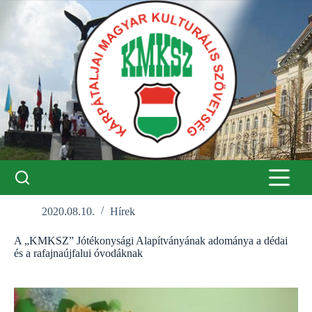
Skip
to
content
2020.08.10.
Hírek
A „KMKSZ” Jótékonysági Alapítványának adománya a dédai
és a rafajnaújfalui óvodáknak