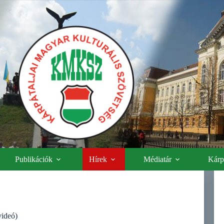
Publikációk
Hírek
Médiatár
Kárpá
videó)