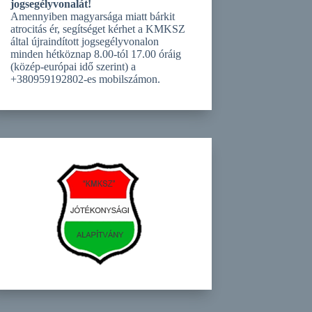
jogsegélyvonalát!
Amennyiben magyarsága miatt bárkit
atrocitás ér, segítséget kérhet a KMKSZ
által újraindított jogsegélyvonalon
minden hétköznap 8.00-tól 17.00 óráig
(közép-európai idő szerint) a
+380959192802-es mobilszámon.