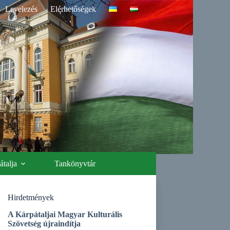
Levelezés
Elérhetőségek
talja
Tankönyvtár
Hirdetmények
A Kárpátaljai Magyar Kulturális
Szövetség újraindítja