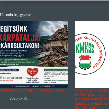
Hasonló bejegyzések
Segítsünk a kárpátaljai viharkárosultakon!
Nyilatkozat a kárpáta
kisebbség képviselőit
2026.07.30.
nemzeti kisebbség nyel
kulturális, politikai és
biztosításáról