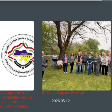
ljai magyar nemzeti
II. Medvehagyma-fesztivál
ől az ukrajnai magyar
2026.05.12.
vi, oktatási,
 kollektív jogainak