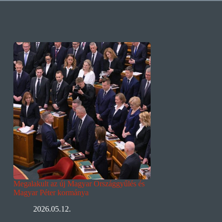
Megalakult az új Magyar Országgyűlés és
Magyar Péter kormánya
2026.05.12.