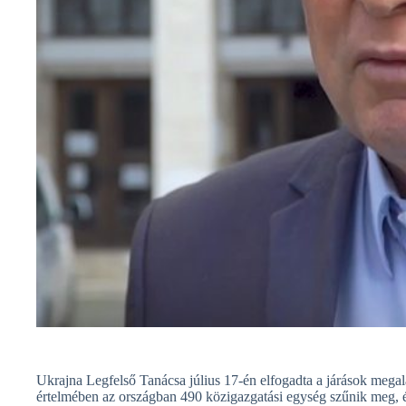
Ukrajna Legfelső Tanácsa július 17-én elfogadta a járások megala
értelmében az országban 490 közigazgatási egység szűnik meg, é