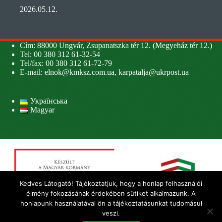
2026.05.12.
Cím: 88000 Ungvár, Zsupanatszka tér 12. (Megyeház tér 12.)
Tel: 00 380 312 61-32-54
Tel/fax: 00 380 312 61-72-79
E-mail:
elnok@kmksz.com.ua
,
karpatalja@ukrpost.ua
Українська
Magyar
Kedves Látogató! Tájékoztatjuk, hogy a honlap felhasználói
élmény fokozásának érdekében sütiket alkalmazunk. A
honlapunk használatával ön a tájékoztatásunkat tudomásul
veszi.