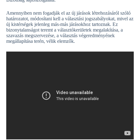
Amennyiben nem fogadják el az új járások létrehozásáról szóló
határozatot, módosítani kell a választási jogszabályokat, mivel az
új kistérségek jelenleg más-más járásokhoz tartoznak. Ez
bizonytalanságot teremt a választókerületek megalakítása, a
szavazás megszervezése, a választás végeredményének
megállapítása terén, vélik elemzők.