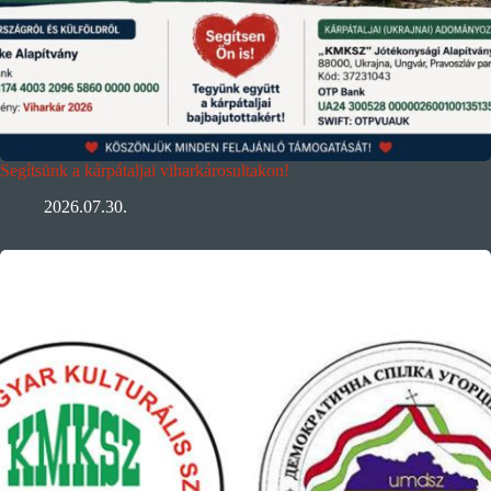
Segítsünk a kárpátaljai viharkárosultakon!
2026.07.30.