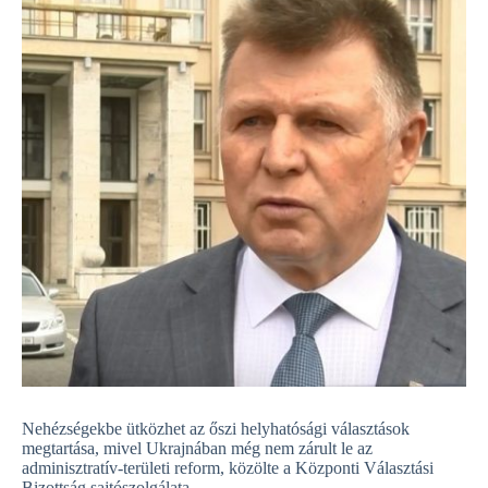
Nehézségekbe ütközhet az őszi helyhatósági választások
megtartása, mivel Ukrajnában még nem zárult le az
adminisztratív-területi reform, közölte a Központi Választási
Bizottság sajtószolgálata.