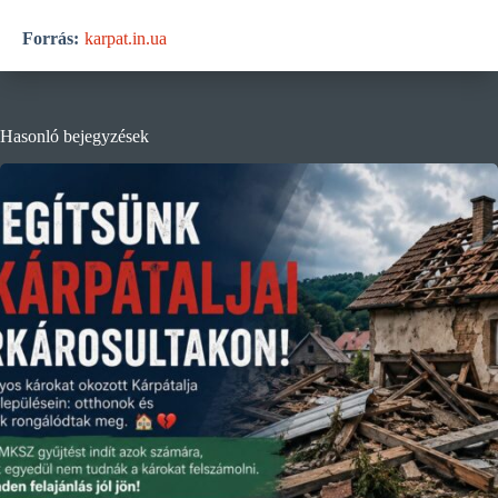
Forrás:
karpat.in.ua
Hasonló bejegyzések