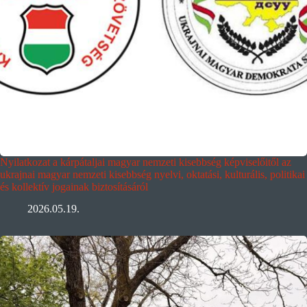
Nyilatkozat a kárpátaljai magyar nemzeti kisebbség képviselőitől az
ukrajnai magyar nemzeti kisebbség nyelvi, oktatási, kulturális, politikai
és kollektív jogainak biztosításáról
2026.05.19.