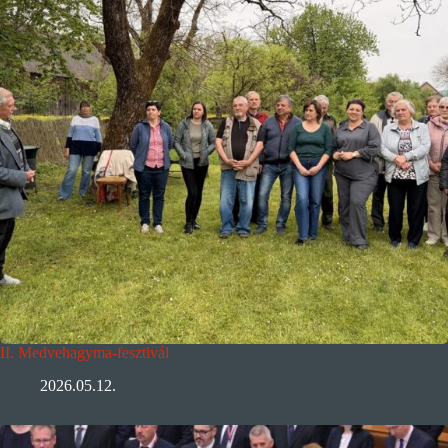
II. Medvehagyma-fesztivál
2026.05.12.