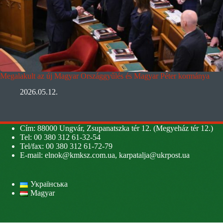
Megalakult az új Magyar Országgyűlés és Magyar Péter kormánya
2026.05.12.
Cím: 88000 Ungvár, Zsupanatszka tér 12. (Megyeház tér 12.)
Tel: 00 380 312 61-32-54
Tel/fax: 00 380 312 61-72-79
E-mail:
elnok@kmksz.com.ua
,
karpatalja@ukrpost.ua
Українська
Magyar