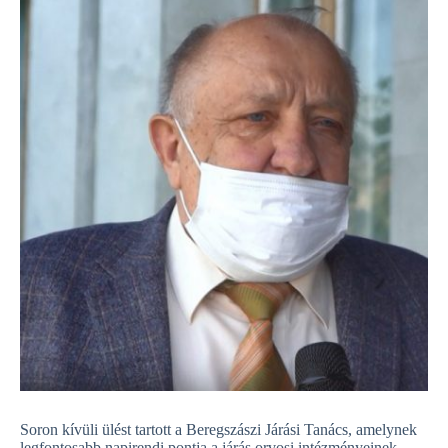
Soron kívüli ülést tartott a Beregszászi Járási Tanács, amelynek
legfontosabb napirendi pontja a járás orvosi intézményeinek