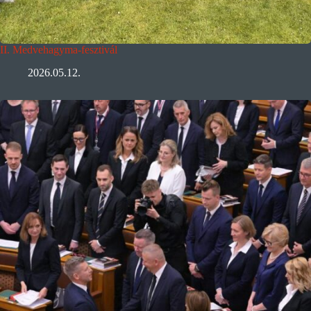
II. Medvehagyma-fesztivál
2026.05.12.