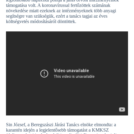
támogatása volt. A koronavírussal fertőzöttek számának
növekedése miatt ezeknek az intézményeknek több anyagi
segítségre van szükségük, ezért a tanács tagjai az éves
költségvetés módosításáról döntöttek.
Sin József, a Beregszászi Járási Tanács elnöke elmondta: a
karantén idején a legjelentősebb támogatást a KMKSZ