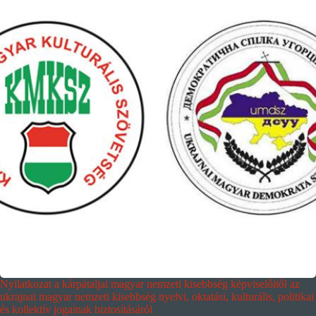
Nyilatkozat a kárpátaljai magyar nemzeti kisebbség képviselőitől az
ukrajnai magyar nemzeti kisebbség nyelvi, oktatási, kulturális, politikai
és kollektív jogainak biztosításáról