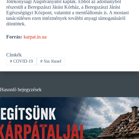
Jótékonysági Alapítványától kapták. Ebből az adományból
részesült a Beregszászi Járási Kórház, a Beregszászi Járási
Egészségügyi Központ, valamint a mentőállomás is. A mostani
tanácsülésen ezen intézmények további anyagi támogatásáról
döntöttek.
Forrás:
karpat.in.ua
Címkék
#
COVID-19
#
Sin József
Hasonló bejegyzések