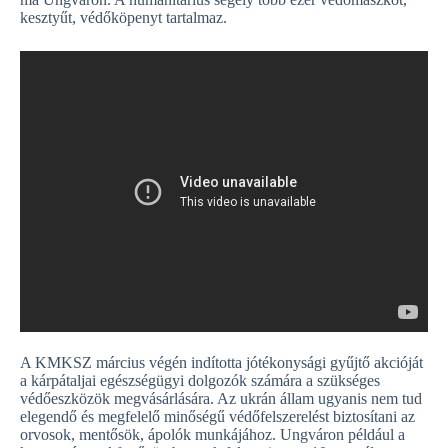
kesztyűt, védőköpenyt tartalmaz.
A KMKSZ március végén indította jótékonysági gyűjtő akcióját
a kárpátaljai egészségügyi dolgozók számára a szükséges
védőeszközök megvásárlására. Az ukrán állam ugyanis nem tud
elegendő és megfelelő minőségű védőfelszerelést biztosítani az
orvosok, mentősök, ápolók munkájához. Ungváron például a