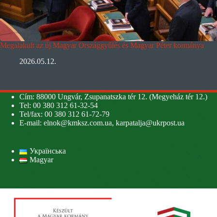
Megalakult az új Magyar Országgyűlés és Magyar Péter kormánya
2026.05.12.
Cím: 88000 Ungvár, Zsupanatszka tér 12. (Megyeház tér 12.)
Tel: 00 380 312 61-32-54
Tel/fax: 00 380 312 61-72-79
E-mail:
elnok@kmksz.com.ua
,
karpatalja@ukrpost.ua
Українська
Magyar