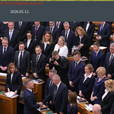
II. Medvehagyma-fesztivál
2026.05.12.