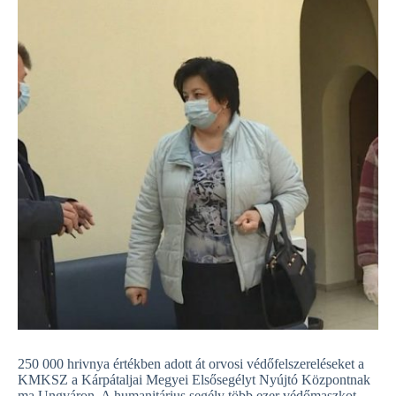
250 000 hrivnya értékben adott át orvosi védőfelszereléseket a
KMKSZ a Kárpátaljai Megyei Elsősegélyt Nyújtó Központnak
ma Ungváron. A humanitárius segély több ezer védőmaszkot,