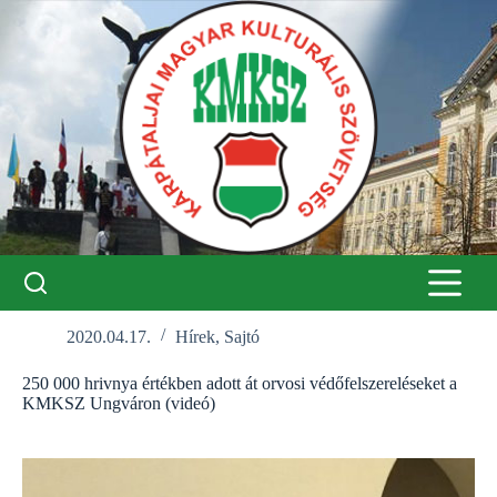
Skip
to
content
2020.04.17.
Hírek
,
Sajtó
250 000 hrivnya értékben adott át orvosi védőfelszereléseket a
KMKSZ Ungváron (videó)