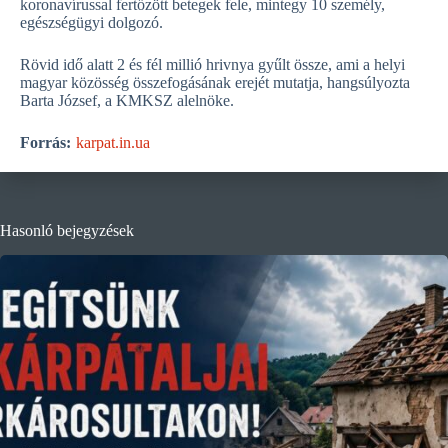
koronavírussal fertőzött betegek fele, mintegy 10 személy,
egészségügyi dolgozó.
Rövid idő alatt 2 és fél millió hrivnya gyűlt össze, ami a helyi
magyar közösség összefogásának erejét mutatja, hangsúlyozta
Barta József, a KMKSZ alelnöke.
Forrás:
karpat.in.ua
Hasonló bejegyzések