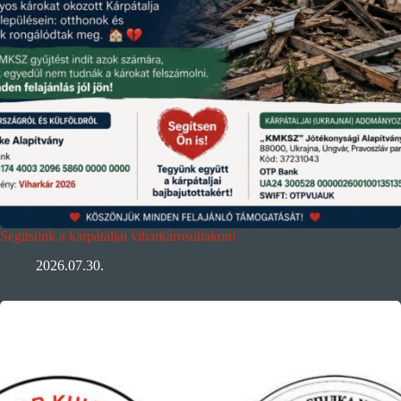
Segítsünk a kárpátaljai viharkárosultakon!
2026.07.30.