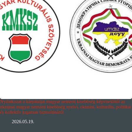
Nyilatkozat a kárpátaljai magyar nemzeti kisebbség képviselőitől az
ukrajnai magyar nemzeti kisebbség nyelvi, oktatási, kulturális, politikai
és kollektív jogainak biztosításáról
2026.05.19.