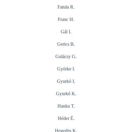
Fatula R.
Franc H.
Gál I.
Gerics B.
Gulácsy G.
Györke I.
Gyurkó I.
Gyurkó K.
Hanka T.
Héder É.
Hegedüs K.