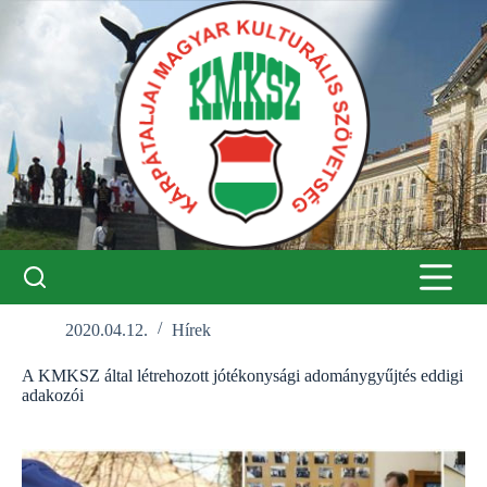
Skip
to
content
2020.04.12.
Hírek
A KMKSZ által létrehozott jótékonysági adománygyűjtés eddigi
adakozói