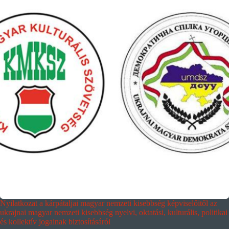
Nyilatkozat a kárpátaljai magyar nemzeti kisebbség képviselőitől az
ukrajnai magyar nemzeti kisebbség nyelvi, oktatási, kulturális, politikai
és kollektív jogainak biztosításáról