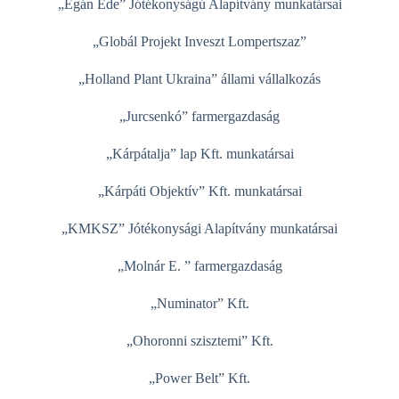
„Egán Ede” Jótékonyságú Alapítvány munkatársai
„Globál Projekt Inveszt Lompertszaz”
„Holland Plant Ukraina” állami vállalkozás
„Jurcsenkó” farmergazdaság
„Kárpátalja” lap Kft. munkatársai
„Kárpáti Objektív” Kft. munkatársai
„KMKSZ” Jótékonysági Alapítvány munkatársai
„Molnár E. ” farmergazdaság
„Numinator” Kft.
„Ohoronni szisztemi” Kft.
„Power Belt” Kft.