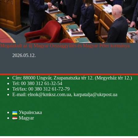
Megalakult az új Magyar Országgyűlés és Magyar Péter kormánya
2026.05.12.
Cím: 88000 Ungvár, Zsupanatszka tér 12. (Megyeház tér 12.)
Tel: 00 380 312 61-32-54
Tel/fax: 00 380 312 61-72-79
E-mail:
elnok@kmksz.com.ua
,
karpatalja@ukrpost.ua
Українська
Magyar