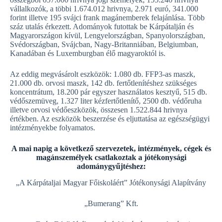
vállalkozók, a többi 1.674.012 hrivnya, 2.971 euró, 341.000
forint illetve 195 svájci frank magánemberek felajánlása. Több
száz utalás érkezett. Adományok futottak be Kárpátalján és
Magyarországon kívül, Lengyelországban, Spanyolországban,
Svédországban, Svájcban, Nagy-Britanniában, Belgiumban,
Kanadában és Luxemburgban élő magyaroktól is.
Az eddig megvásárolt eszközök: 1.080 db. FFP3-as maszk,
21.000 db. orvosi maszk, 142 db. fertőtlenítéshez szükséges
koncentrátum, 18.200 pár egyszer használatos kesztyű, 515 db.
védőszemüveg, 1.327 liter kézfertőtlenítő, 2500 db. védőruha
illetve orvosi védőeszközök, összesen 1.522.844 hrivnya
értékben. Az eszközök beszerzése és eljuttatása az egészségügyi
intézményekbe folyamatos.
A mai napig a következő szervezetek, intézmények, cégek és
magánszemélyek csatlakoztak a jótékonysági
adománygyűjtéshez:
„A Kárpátaljai Magyar Főiskoláért” Jótékonysági Alapítvány
„Bumerang” Kft.