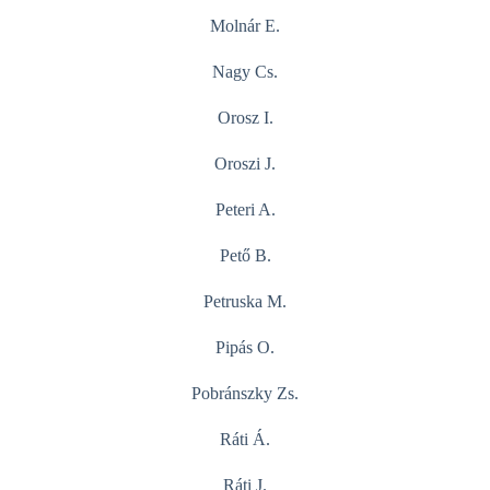
Molnár E.
Nagy Cs.
Orosz I.
Oroszi J.
Peteri A.
Pető B.
Petruska M.
Pipás O.
Pobránszky Zs.
Ráti Á.
Ráti J.