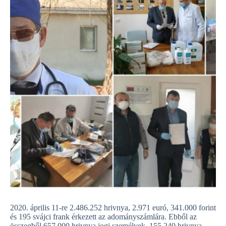
2020. április 11-re 2.486.252 hrivnya, 2.971 euró, 341.000 forint
és 195 svájci frank érkezett az adományszámlára. Ebből az
összegből 657.000 hrivnya jogi személyek, 155.240 hrivnya