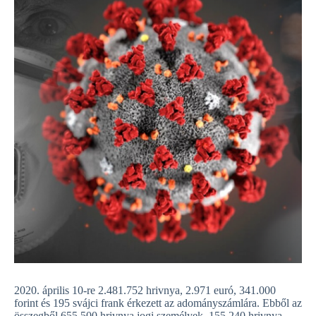
2020. április 10-re 2.481.752 hrivnya, 2.971 euró, 341.000
forint és 195 svájci frank érkezett az adományszámlára. Ebből az
összegből 655.500 hrivnya jogi személyek, 155.240 hrivnya