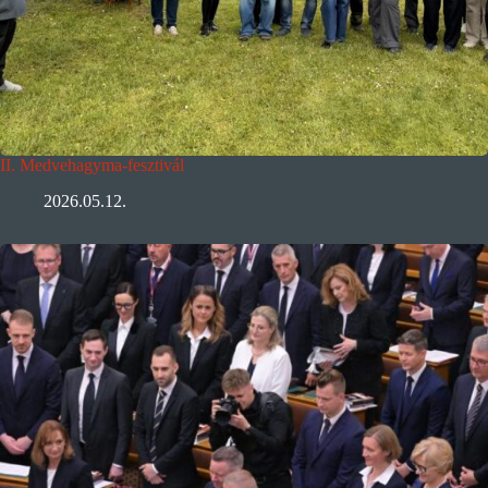
II. Medvehagyma-fesztivál
2026.05.12.