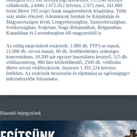
vállalkozók, a többi 1.671.012 hrivnya, 2.971 euró, 341.000
forint illetve 195 svájci frank magánemberek felajánlása. Több
száz utalás érkezett. Adományok futottak be Kárpátalján és
Magyarországon kívül, Lengyelországban, Spanyolországban,
Svédországban, Svájcban, Nagy-Britanniában, Belgiumban,
Kanadában és Luxemburgban élő magyaroktól is.
Az eddig megvásárolt eszközök: 1.080 db. FFP3-as maszk,
21.000 db. orvosi maszk, 80 db. fertőtlenítéshez szükséges
koncentrátum, 18.200 pár egyszer használatos kesztyű, 515 db.
védőszemüveg, 980 liter kézfertőtlenítő, 2500 db. védőruha
illetve orvosi védőeszközök, összesen 1.391.224 hrivnya
értékben. Az eszközök beszerzése és eljuttatása az egészségügyi
intézményekbe folyamatos.
Hasonló bejegyzések