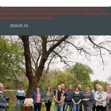
Nyilatkozat a kárpátaljai magyar nemzeti kisebbség képviselőitől az
ukrajnai magyar nemzeti kisebbség nyelvi, oktatási, kulturális, politikai
és kollektív jogainak biztosításáról
2026.05.19.