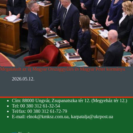
Megalakult az új Magyar Országgyűlés és Magyar Péter kormánya
2026.05.12.
Cím: 88000 Ungvár, Zsupanatszka tér 12. (Megyeház tér 12.)
Tel: 00 380 312 61-32-54
Tel/fax: 00 380 312 61-72-79
E-mail:
elnok@kmksz.com.ua
,
karpatalja@ukrpost.ua