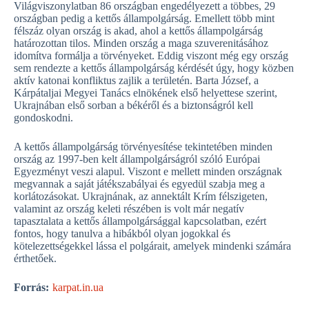
Világviszonylatban 86 országban engedélyezett a többes, 29
országban pedig a kettős állampolgárság. Emellett több mint
félszáz olyan ország is akad, ahol a kettős állampolgárság
határozottan tilos. Minden ország a maga szuverenitásához
idomítva formálja a törvényeket. Eddig viszont még egy ország
sem rendezte a kettős állampolgárság kérdését úgy, hogy közben
aktív katonai konfliktus zajlik a területén. Barta József, a
Kárpátaljai Megyei Tanács elnökének első helyettese szerint,
Ukrajnában első sorban a békéről és a biztonságról kell
gondoskodni.
A kettős állampolgárság törvényesítése tekintetében minden
ország az 1997-ben kelt állampolgárságról szóló Európai
Egyezményt veszi alapul. Viszont e mellett minden országnak
megvannak a saját játékszabályai és egyedül szabja meg a
korlátozásokat. Ukrajnának, az annektált Krím félszigeten,
valamint az ország keleti részében is volt már negatív
tapasztalata a kettős állampolgársággal kapcsolatban, ezért
fontos, hogy tanulva a hibákból olyan jogokkal és
kötelezettségekkel lássa el polgárait, amelyek mindenki számára
érthetőek.
Forrás:
karpat.in.ua