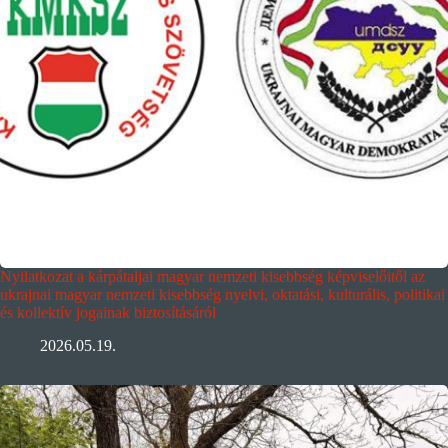
Nyilatkozat a kárpátaljai magyar nemzeti kisebbség képviselőitől az
ukrajnai magyar nemzeti kisebbség nyelvi, oktatási, kulturális, politikai
és kollektív jogainak biztosításáról
2026.05.19.