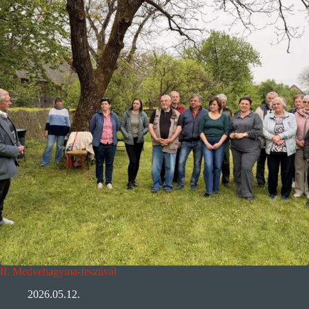
II. Medvehagyma-fesztivál
2026.05.12.