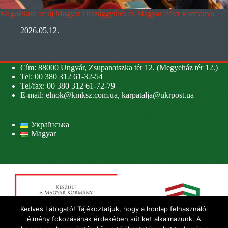
Megalakult az új Magyar Országgyűlés és Magyar Péter kormánya
2026.05.12.
Cím: 88000 Ungvár, Zsupanatszka tér 12. (Megyeház tér 12.)
Tel: 00 380 312 61-32-54
Tel/fax: 00 380 312 61-72-79
E-mail:
elnok@kmksz.com.ua
,
karpatalja@ukrpost.ua
Українська
Magyar
Kedves Látogató! Tájékoztatjuk, hogy a honlap felhasználói
élmény fokozásának érdekében sütiket alkalmazunk. A