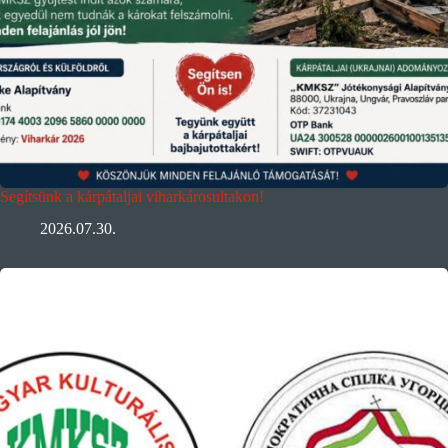
Segítsünk a kárpátaljai viharkárosultakon!
2026.07.30.