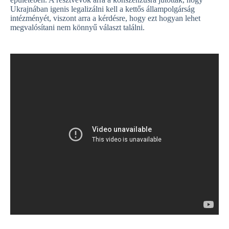
Ukrajnában igenis legalizálni kell a kettős állampolgárság
intézményét, viszont arra a kérdésre, hogy ezt hogyan lehet
megvalósítani nem könnyű választ találni.