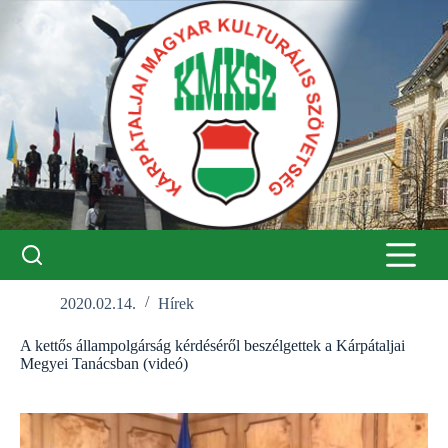
Skip
to
content
2020.02.14.
Hírek
A kettős állampolgárság kérdéséről beszélgettek a Kárpátaljai
Megyei Tanácsban (videó)