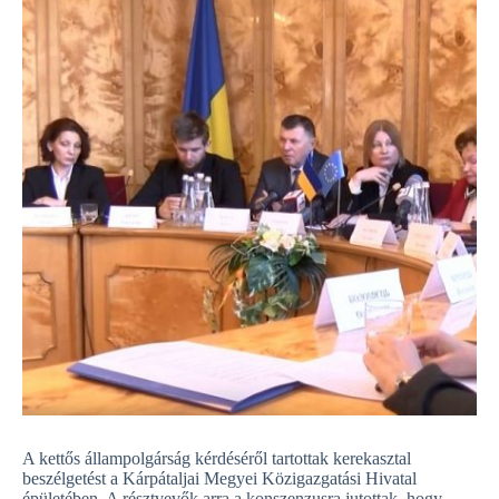
A kettős állampolgárság kérdéséről tartottak kerekasztal
beszélgetést a Kárpátaljai Megyei Közigazgatási Hivatal
épületében. A résztvevők arra a konszenzusra jutottak, hogy