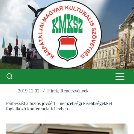
Skip
to
content
2019.12.02.
Hírek
,
Rendezvények
Párbeszéd a biztos jövőért – nemzetiségi kisebbségekkel
foglalkozó konferencia Kijevben