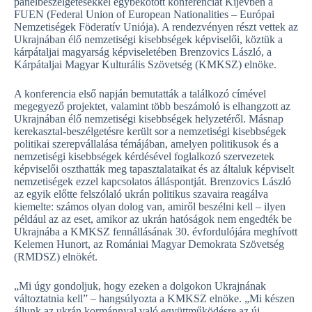
panelbeszélgetésekkel egybekötött konferenciát Kijevben a
FUEN (Federal Union of European Nationalities – Európai
Nemzetiségek Föderatív Uniója). A rendezvényen részt vettek az
Ukrajnában élő nemzetiségi kisebbségek képviselői, köztük a
kárpátaljai magyarság képviseletében Brenzovics László, a
Kárpátaljai Magyar Kulturális Szövetség (KMKSZ) elnöke.
A konferencia első napján bemutatták a találkozó címével
megegyező projektet, valamint több beszámoló is elhangzott az
Ukrajnában élő nemzetiségi kisebbségek helyzetéről. Másnap
kerekasztal-beszélgetésre került sor a nemzetiségi kisebbségek
politikai szerepvállalása témájában, amelyen politikusok és a
nemzetiségi kisebbségek kérdésével foglalkozó szervezetek
képviselői oszthatták meg tapasztalataikat és az általuk képviselt
nemzetiségek ezzel kapcsolatos álláspontját. Brenzovics László
az egyik előtte felszólaló ukrán politikus szavaira reagálva
kiemelte: számos olyan dolog van, amiről beszélni kell – ilyen
például az az eset, amikor az ukrán hatóságok nem engedték be
Ukrajnába a KMKSZ fennállásának 30. évfordulójára meghívott
Kelemen Hunort, az Romániai Magyar Demokrata Szövetség
(RMDSZ) elnökét.
„Mi úgy gondoljuk, hogy ezeken a dolgokon Ukrajnának
változtatnia kell” – hangsúlyozta a KMKSZ elnöke. „Mi készen
állunk az ukrán kormánnyal való együttműködésre az új