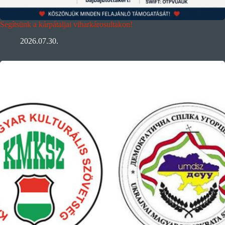
Segítsünk a kárpátaljai viharkárosultakon!
2026.07.30.