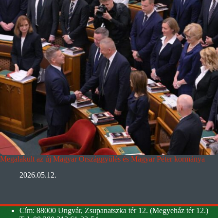
Megalakult az új Magyar Országgyűlés és Magyar Péter kormánya
2026.05.12.
Cím: 88000 Ungvár, Zsupanatszka tér 12. (Megyeház tér 12.)