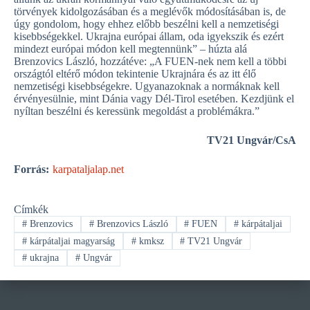
törvények kidolgozásában és a meglévők módosításában is, de
úgy gondolom, hogy ehhez előbb beszélni kell a nemzetiségi
kisebbségekkel. Ukrajna európai állam, oda igyekszik és ezért
mindezt európai módon kell megtennünk” – húzta alá
Brenzovics László, hozzátéve: „A FUEN-nek nem kell a többi
országtól eltérő módon tekintenie Ukrajnára és az itt élő
nemzetiségi kisebbségekre. Ugyanazoknak a normáknak kell
érvényesülnie, mint Dánia vagy Dél-Tirol esetében. Kezdjünk el
nyíltan beszélni és keressünk megoldást a problémákra.”
TV21 Ungvár/CsA
Forrás:
karpataljalap.net
Címkék
#
Brenzovics
#
Brenzovics László
#
FUEN
#
kárpátaljai
#
kárpátaljai magyarság
#
kmksz
#
TV21 Ungvár
#
ukrajna
#
Ungvár