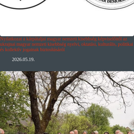
Nyilatkozat a kárpátaljai magyar nemzeti kisebbség képviselőitől az
ukrajnai magyar nemzeti kisebbség nyelvi, oktatási, kulturális, politikai
és kollektív jogainak biztosításáról
2026.05.19.