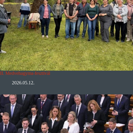
II. Medvehagyma-fesztivál
2026.05.12.