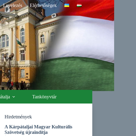
Levelezés
Elérhetőségek
talja
Tankönyvtár
Hirdetmények
A Kárpátaljai Magyar Kulturális
Szövetség újraindítja