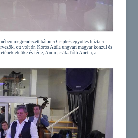
ermében megrendezett bálon a Csipkés együttes húzta a
zervezők, ott volt dr. Kórós Attila ungvári magyar konzul és
ének elnöke és férje, Andrejcsák-Tóth Anetta, a