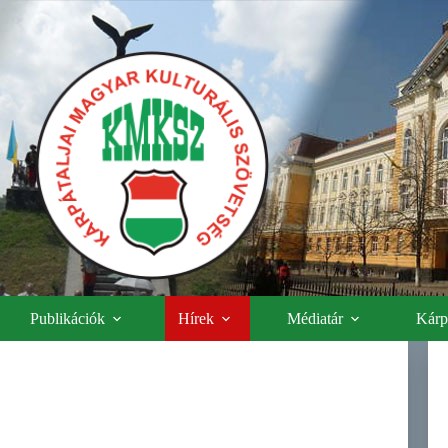
Publikációk
Hírek
Médiatár
Kárpá