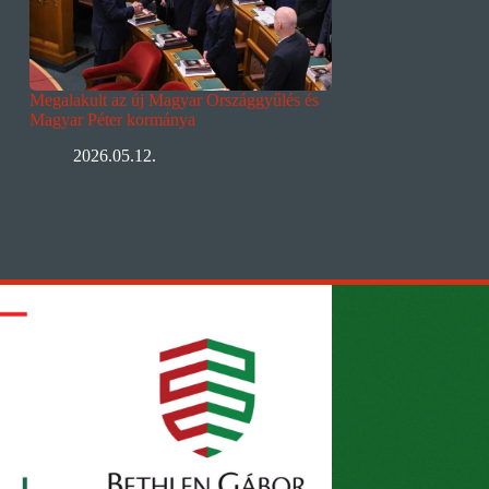
Megalakult az új Magyar Országgyűlés és
Magyar Péter kormánya
2026.05.12.