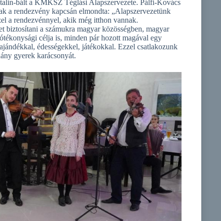
Katalin-bált a KMKSZ Téglási Alapszervezete. Pálfi-Kovács
ak a rendezvény kapcsán elmondta: „Alapszervezetünk
zzel a rendezvénnyel, akik még itthon vannak.
get biztosítani a számukra magyar közösségben, magyar
jótékonysági célja is, minden pár hozott magával egy
jándékkal, édességekkel, játékokkal. Ezzel csatlakozunk
hány gyerek karácsonyát.