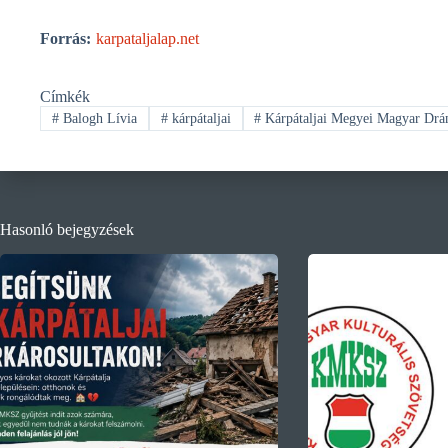
Forrás:
karpataljalap.net
Címkék
#
Balogh Lívia
#
kárpátaljai
#
Kárpátaljai Megyei Magyar Drá
Hasonló bejegyzések