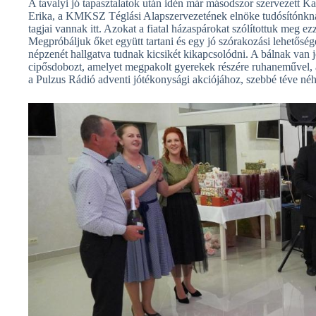
A tavalyi jó tapasztalatok után idén már másodszor szervezett 
Erika, a KMKSZ Téglási Alapszervezetének elnöke tudósítónkn
tagjai vannak itt. Azokat a fiatal házaspárokat szólítottuk meg e
Megpróbáljuk őket együtt tartani és egy jó szórakozási lehetősé
népzenét hallgatva tudnak kicsikét kikapcsolódni. A bálnak van 
cipősdobozt, amelyet megpakolt gyerekek részére ruhaneművel, a
a Pulzus Rádió adventi jótékonysági akciójához, szebbé téve né