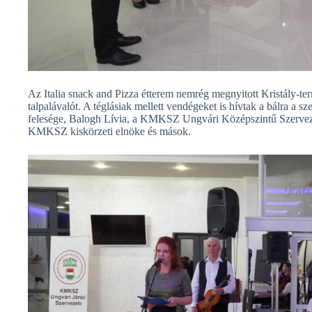
Az Italia snack and Pizza étterem nemrég megnyitott Kristály-t
talpalávalót. A téglásiak mellett vendégeket is hívtak a bálra a s
felesége, Balogh Lívia, a KMKSZ Ungvári Középszintű Szervezet
KMKSZ kiskörzeti elnöke és mások.