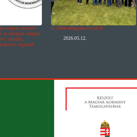
ljai magyar nemzeti
II. Medvehagyma-fesztivál
ől az ukrajnai magyar
2026.05.12.
vi, oktatási,
 kollektív jogainak