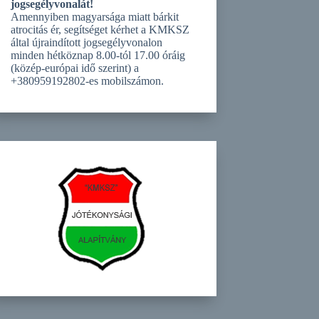
jogsegélyvonalát!
Amennyiben magyarsága miatt bárkit
atrocitás ér, segítséget kérhet a KMKSZ
által újraindított jogsegélyvonalon
minden hétköznap 8.00-tól 17.00 óráig
(közép-európai idő szerint) a
+380959192802-es mobilszámon.