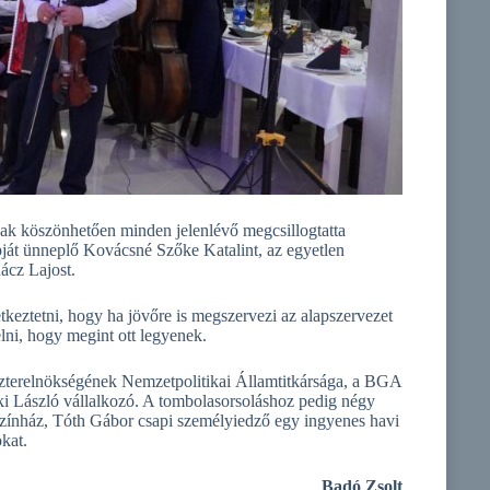
knak köszönhetően minden jelenlévő megcsillogtatta
pját ünneplő Kovácsné Szőke Katalint, az egyetlen
ácz Lajost.
etkeztetni, hogy ha jövőre is megszervezi az alapszervezet
elni, hogy megint ott legyenek.
zterelnökségének Nemzetpolitikai Államtitkársága, a BGA
i László vállalkozó. A tombolasorsoláshoz pedig négy
Színház, Tóth Gábor csapi személyiedző egy ingyenes havi
kat.
Badó Zsolt