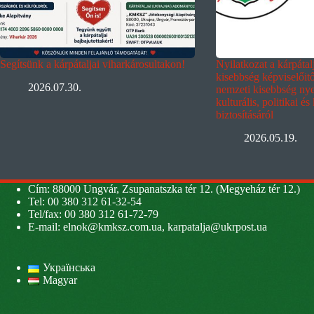
Segítsünk a kárpátaljai viharkárosultakon!
Nyilatkozat a kárpáta
kisebbség képviselőit
2026.07.30.
nemzeti kisebbség nyel
kulturális, politikai és
biztosításáról
2026.05.19.
Cím: 88000 Ungvár, Zsupanatszka tér 12. (Megyeház tér 12.)
Tel: 00 380 312 61-32-54
Tel/fax: 00 380 312 61-72-79
E-mail:
elnok@kmksz.com.ua
,
karpatalja@ukrpost.ua
Українська
Magyar