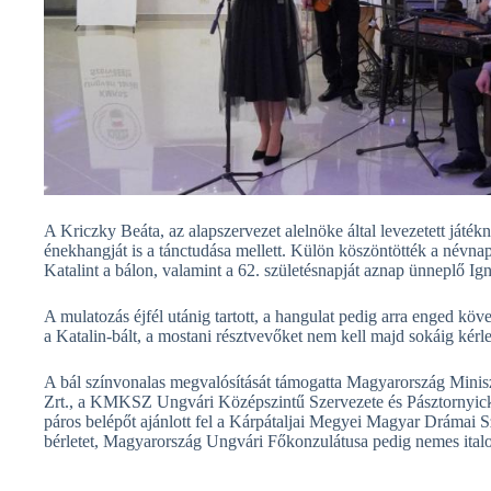
A Kriczky Beáta, az alapszervezet alelnöke által levezetett játé
énekhangját is a tánctudása mellett. Külön köszöntötték a névna
Katalint a bálon, valamint a 62. születésnapját aznap ünneplő Ign
A mulatozás éjfél utánig tartott, a hangulat pedig arra enged köv
a Katalin-bált, a mostani résztvevőket nem kell majd sokáig kérl
A bál színvonalas megvalósítását támogatta Magyarország Minis
Zrt., a KMKSZ Ungvári Középszintű Szervezete és Pásztornyick
páros belépőt ajánlott fel a Kárpátaljai Megyei Magyar Drámai 
bérletet, Magyarország Ungvári Főkonzulátusa pedig nemes italo