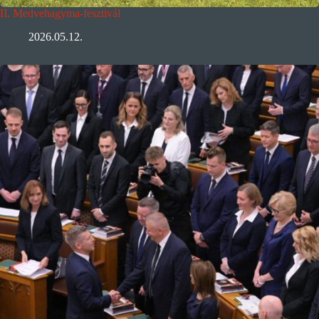
II. Medvehagyma-fesztivál
2026.05.12.