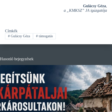
Gulácsy Géza
,
a „KMKSZ” JA igazgatója
Címkék
#
Gulácsy Géza
#
támogatás
Hasonló bejegyzések