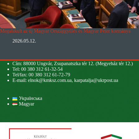
Megalakult az új Magyar Országgyűlés és Magyar Péter kormánya
2026.05.12.
Cím: 88000 Ungvár, Zsupanatszka tér 12. (Megyeház tér 12.)
Tel: 00 380 312 61-32-54
Tel/fax: 00 380 312 61-72-79
E-mail:
elnok@kmksz.com.ua
,
karpatalja@ukrpost.ua
Українська
Magyar