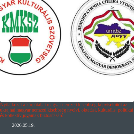
Nyilatkozat a kárpátaljai magyar nemzeti kisebbség képviselőitől az
ukrajnai magyar nemzeti kisebbség nyelvi, oktatási, kulturális, politikai
és kollektív jogainak biztosításáról
2026.05.19.