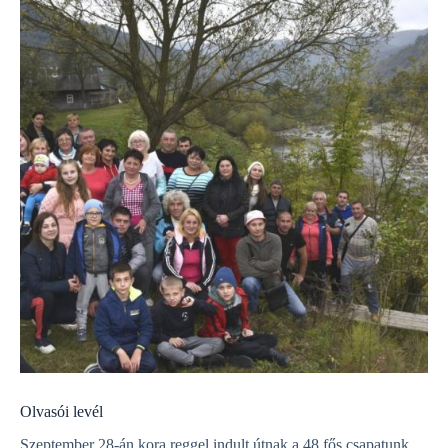
Olvasói levél
Szeptember 28-án kora reggel indult útnak a 48 fős csapatunk