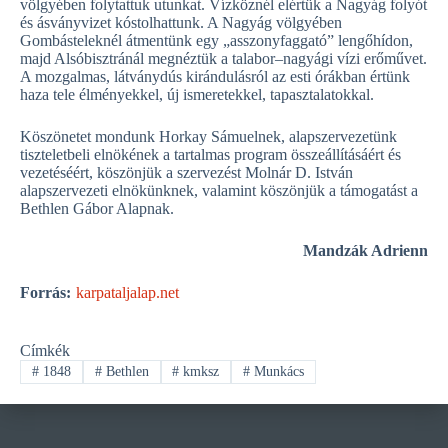
völgyében folytattuk utunkat. Vízköznél elértük a Nagyág folyót
és ásványvizet kóstolhattunk. A Nagyág völgyében
Gombásteleknél átmentünk egy „asszonyfaggató” lengőhídon,
majd Alsóbisztránál megnéztük a talabor–nagyági vízi erőművet.
A mozgalmas, látványdús kirándulásról az esti órákban értünk
haza tele élményekkel, új ismeretekkel, tapasztalatokkal.
Köszönetet mondunk Horkay Sámuelnek, alapszervezetünk
tiszteletbeli elnökének a tartalmas program összeállításáért és
vezetéséért, köszönjük a szervezést Molnár D. István
alapszervezeti elnökünknek, valamint köszönjük a támogatást a
Bethlen Gábor Alapnak.
Mandzák Adrienn
Forrás:
karpataljalap.net
Címkék
#
1848
#
Bethlen
#
kmksz
#
Munkács