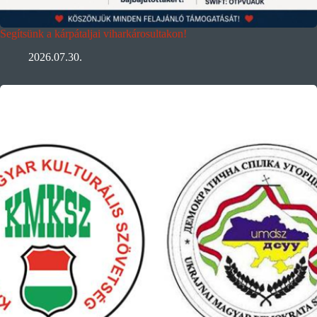
Segítsünk a kárpátaljai viharkárosultakon!
2026.07.30.