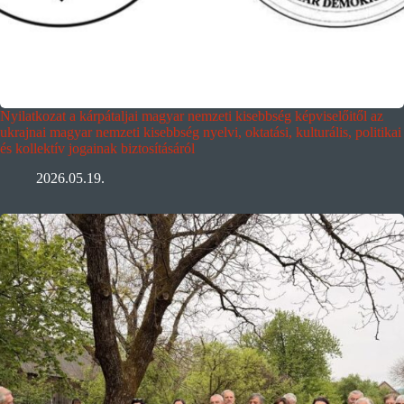
Nyilatkozat a kárpátaljai magyar nemzeti kisebbség képviselőitől az
ukrajnai magyar nemzeti kisebbség nyelvi, oktatási, kulturális, politikai
és kollektív jogainak biztosításáról
2026.05.19.