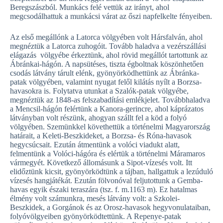
Beregszászból. Munkács felé vettük az irányt, ahol
megcsodálhattuk a munkácsi várat az őszi napfelkelte fényeiben.
Az első megállónk a Latorca völgyében volt Hársfalván, ahol
megnéztük a Latorca zuhogóit. Tovább haladva a vezérszállási
elágazás völgyébe érkeztünk, ahol rövid megállót tartottunk az
Ábránkai-hágón. A napsütéses, tiszta égboltnak köszönhetően
csodás látvány tárult elénk, gyönyörködhettünk az Ábránka-
patak völgyében, valamint nyugat felől kilátás nyílt a Borzsa-
havasokra is. Folytatva utunkat a Szalók-patak völgyébe,
megnéztük az 1848-as felszabadítási emlékjelet. Továbbhaladva
a Mencsil-hágón felértünk a Kanora-gerincre, ahol káprázatos
látványban volt részünk, ahogyan szállt fel a köd a folyó
völgyében. Szemünkkel követhettük a történelmi Magyarország
határait, a Keleti-Beszkideket, a Borzsa- és Róna-havasok
hegycsúcsait. Ezután átmentünk a volóci viadukt alatt,
felmentünk a Volóci-hágóra és elértük a történelmi Máramaros
vármegyét. Következő állomásunk a Sipot-vízesés volt. Itt
elidőztünk kicsit, gyönyörködtünk a tájban, hallgattuk a lezúduló
vízesés hangjátékát. Ezután fölvonóval feljutottunk a Gemba-
havas egyik északi teraszára (tsz. f. m.1163 m). Ez hatalmas
élmény volt számunkra, mesés látvány volt: a Szkolei-
Beszkidek, a Gorgánok és az Orosz-havasok hegyvonulataiban,
folyóvölgyeiben gyönyörködtettünk. A Repenye-patak