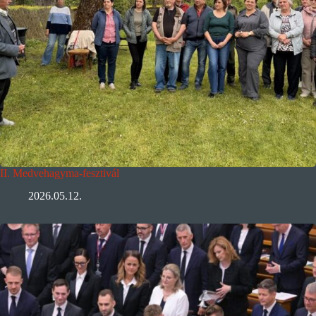
II. Medvehagyma-fesztivál
2026.05.12.