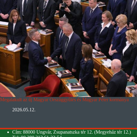
Megalakult az új Magyar Országgyűlés és Magyar Péter kormánya
2026.05.12.
Cím: 88000 Ungvár, Zsupanatszka tér 12. (Megyeház tér 12.)