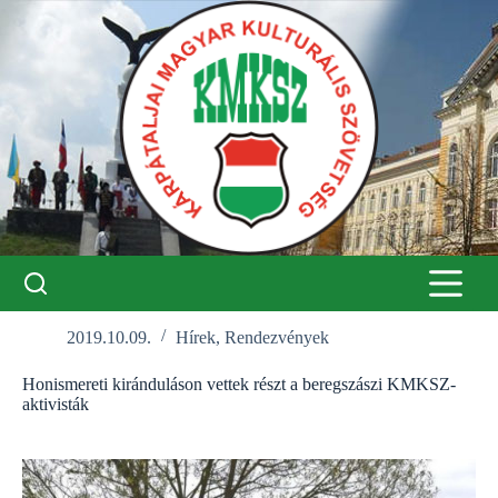
Skip
to
content
2019.10.09.
Hírek
,
Rendezvények
Honismereti kiránduláson vettek részt a beregszászi KMKSZ-
aktivisták