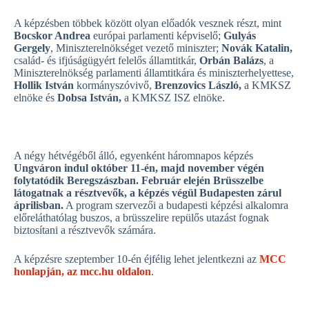
A képzésben többek között olyan előadók vesznek részt, mint
Bocskor Andrea
európai parlamenti képviselő;
Gulyás
Gergely
, Miniszterelnökséget vezető miniszter;
Novák Katalin,
család- és ifjúságügyért felelős államtitkár,
Orbán Balázs
, a
Miniszterelnökség parlamenti államtitkára és miniszterhelyettese,
Hollik István
kormányszóvivő,
Brenzovics László,
a KMKSZ
elnöke és
Dobsa István,
a KMKSZ ISZ elnöke.
A négy hétvégéből álló, egyenként háromnapos képzés
Ungváron indul október 11-én, majd november végén
folytatódik Beregszászban. Február elején Brüsszelbe
látogatnak a résztvevők, a képzés végül Budapesten zárul
áprilisban.
A program szervezői a budapesti képzési alkalomra
előreláthatólag buszos, a brüsszelire repülős utazást fognak
biztosítani a résztvevők számára.
A képzésre szeptember 10-én éjfélig lehet jelentkezni az
MCC
honlapján, az mcc.hu oldalon
.