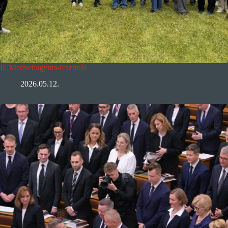
II. Medvehagyma-fesztivál
2026.05.12.