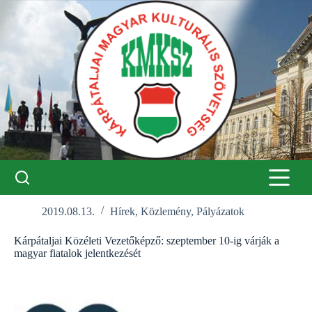
Skip
to
content
2019.08.13.
Hírek
,
Közlemény
,
Pályázatok
Kárpátaljai Közéleti Vezetőképző: szeptember 10-ig várják a
magyar fiatalok jelentkezését