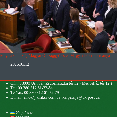
Megalakult az új Magyar Országgyűlés és Magyar Péter kormánya
2026.05.12.
Cím: 88000 Ungvár, Zsupanatszka tér 12. (Megyeház tér 12.)
Tel: 00 380 312 61-32-54
Tel/fax: 00 380 312 61-72-79
E-mail:
elnok@kmksz.com.ua
,
karpatalja@ukrpost.ua
Українська