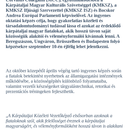
Kárpátaljai Magyar Kulturális Szövetséggel (KMKSZ), a
KMKSZ Ifjúsági Szervezettel (KMKSZ ISZ) és Bocskor
Andrea Európai Parlamenti képviselővel. Az ingyenes
oktatási képzés célja, hogy gyakorlatias közéleti és
társadalomtudományi tudással lássa el azokat az érdeklődő
kárpátaljai magyar fiatalokat, akik hosszú távon saját
közösségük alakítói és véleményformálói kívánnak lenni. A
Beregszászon, Ungváron, Brüsszelben és Budapesten folyó
képzésekre szeptember 10-én éjfélig lehet jelentkezni.
Az október közepétől április végéig tartó ingyenes képzés során
a fiatalok betekintést nyerhetnek az államigazgatási intézmények
működésébe, a közösségépítés különböző folyamataiba,
valamint vezetői készségeiket tárgyalástechnikai, retorikai és
prezentációs tréningeken fejleszthetik.
„
A Kárpátaljai Közéleti Vezetőképző elsősorban azoknak a
fiataloknak szól, akik felelősséget éreznek a kárpátaljai
magyarságért, és véleményformálóként hosszú távon is alakítani