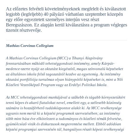
Az előzetes felvételi követelményeknek megfelelt és kiválasztott
legjobb (legfeljebb) 40 pályázó várhatóan szeptember közepén
egy előre egyeztetett személyes interjún vesz részt
Beregszászon. Ez alapján kerül kiválasztásra a program végleges
tizenöt résztvevője.
Mathias Corvinus Collegium
A Mathias Corvinus Collegium (MCC) a Tihanyi Alapítvány
fenntartásában működő tehetséggondozó intézmény, amely Kárpát-
medence-szerte nyújt az oktatást kiegészítő, magas színvonalú képzéseket
az általános iskola felső tagozatától kezdve az egyetemig. Az intézmény
oktatási portfóliója tartalmaz olyan hiánypótló képzéseket is, mint a Női
Közéleti Vezetőképző Program vagy az Erdélyi Politikai Iskola.
Az MCC tehetséggondozó munkájával a szűkebb és tágabb környezetükért
tenni képes és akaró fiatalokat nevel, emellett egy, a szélesebb közönség
számára is hozzáférhető tudásközpontot alakít ki. Az MCC tevékenysége
ugyanis nem merül ki a képzési programok szervezésében; az intézmény
több mint húsz éve elkötelezett a tudományos és közéleti témák felvetése,
gyümölcsöző viták és diskurzusok megteremtése mellett. Ebből adódóan
képzési programjai szervezésén túl, hangsúlyos részét képezi tevékenységi