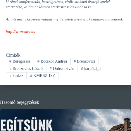
körének konferenciák, beszélgetések, viták, szakmai összejövetelek
szervezése, valamint kötetek szerkesztése és kiadása is.
Az intézmény képzései valamennyi felvételt nyert diák számára ingyenesek.
http://www.mcc.hu
Címkék
#
Beregszász
#
Bocskor Andrea
#
Brenzovics
#
Brenzovics László
#
Dobsa István
#
kárpátaljai
#
kmksz
#
KMKSZ ISZ
Hasonló bejegyzések