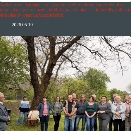
Nyilatkozat a kárpátaljai magyar nemzeti kisebbség képviselőitől az
ukrajnai magyar nemzeti kisebbség nyelvi, oktatási, kulturális, politikai
és kollektív jogainak biztosításáról
2026.05.19.