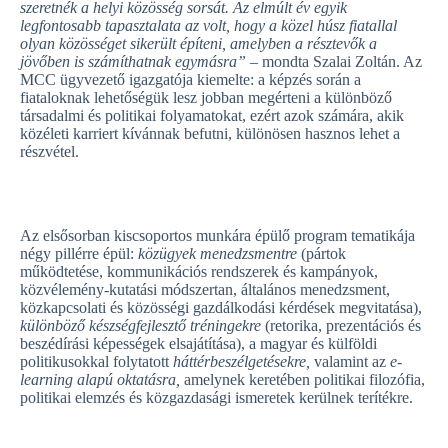
szeretnék a helyi közösség sorsát. Az elmúlt év egyik
legfontosabb tapasztalata az volt, hogy a közel húsz fiatallal
olyan közösséget sikerült építeni, amelyben a résztevők a
jövőben is számíthatnak egymásra
” –
mondta Szalai Zoltán. Az
MCC ügyvezető igazgatója kiemelte: a képzés során a
fiataloknak lehetőségük lesz jobban megérteni a különböző
társadalmi és politikai folyamatokat, ezért azok számára, akik
közéleti karriert kívánnak befutni, különösen hasznos lehet a
részvétel.
Az elsősorban kiscsoportos munkára épülő program tematikája
négy pillérre épül:
közügyek
menedzsmentre
(pártok
működtetése, kommunikációs rendszerek és kampányok,
közvélemény-kutatási módszertan, általános menedzsment,
közkapcsolati és közösségi gazdálkodási kérdések megvitatása),
különböző készségfejlesztő tréningekre
(retorika, prezentációs és
beszédírási képességek elsajátítása), a magyar és külföldi
politikusokkal folytatott
háttérbeszélgetésekre,
valamint az
e-
learning
alapú oktatásra,
amelynek keretében politikai filozófia,
politikai elemzés és közgazdasági ismeretek kerülnek terítékre.