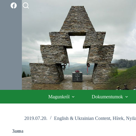
Skip
to
content
Magunkról
Dokumentumok
2019.07.20.
English & Ukrainian Content
,
Hírek
,
Nyil
Заява