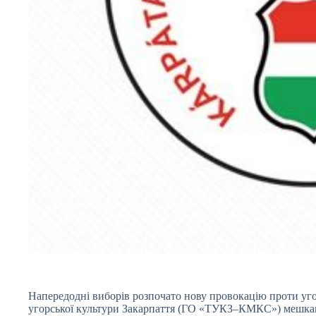
Напередодні виборів розпочато нову провокацію проти уго
угорської культури Закарпаття (ГО «ТУКЗ–КМКС») мешкан