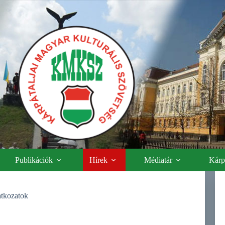
Publikációk
Hírek
Médiatár
Kárpá
atkozatok