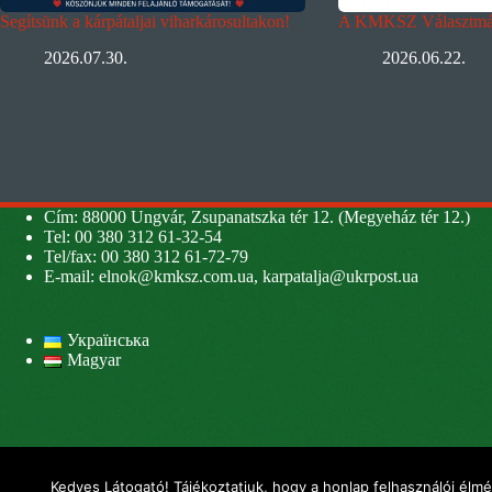
Segítsünk a kárpátaljai viharkárosultakon!
A KMKSZ Választmán
2026.07.30.
2026.06.22.
Cím: 88000 Ungvár, Zsupanatszka tér 12. (Megyeház tér 12.)
Tel: 00 380 312 61-32-54
Tel/fax: 00 380 312 61-72-79
E-mail:
elnok@kmksz.com.ua
,
karpatalja@ukrpost.ua
Українська
Magyar
Kedves Látogató! Tájékoztatjuk, hogy a honlap felhasználói élm