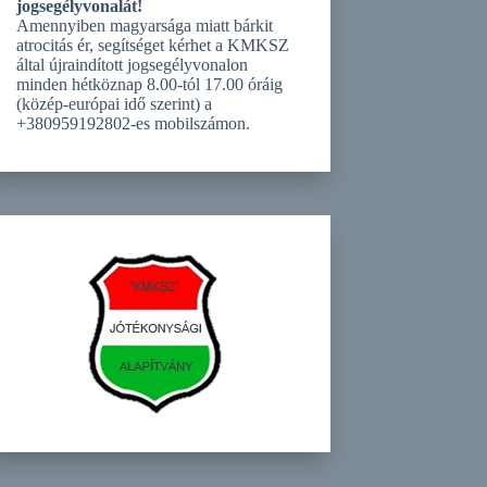
jogsegélyvonalát!
Amennyiben magyarsága miatt bárkit
atrocitás ér, segítséget kérhet a KMKSZ
által újraindított jogsegélyvonalon
minden hétköznap 8.00-tól 17.00 óráig
(közép-európai idő szerint) a
+380959192802-es mobilszámon.