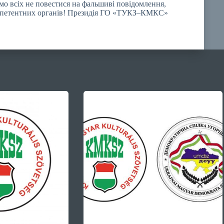
о всіх не повестися на фальшиві повідомлення,
 компетентних органів! Президія ГО «ТУКЗ–КМКС»