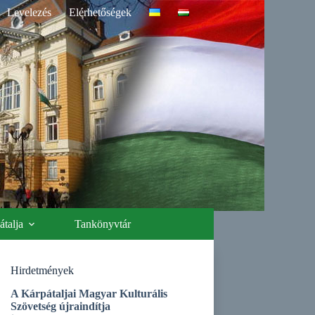
Levelezés
Elérhetőségek
talja
Tankönyvtár
Hirdetmények
A Kárpátaljai Magyar Kulturális
Szövetség újraindítja