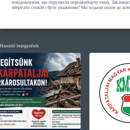
повідомлення, що порушили передвиборчу тишу. Закликаєм
зберігати спокій і бути уважними! Ми подали позов до
Hasonló bejegyzések