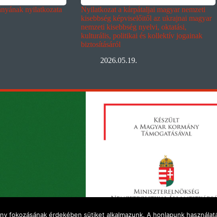
yának nyilatkozata
Nyilatkozat a kárpátaljai magyar nemzeti
kisebbség képviselőitől az ukrajnai magyar
nemzeti kisebbség nyelvi, oktatási,
kulturális, politikai és kollektív jogainak
biztosításáról
2026.05.19.
ény fokozásának érdekében sütiket alkalmazunk. A honlapunk használatá