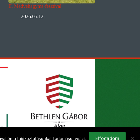
II. Medvehagyma-fesztivál
2026.05.12.
Elfogadom
val ön a tájékoztatásunkat tudomásul veszi.