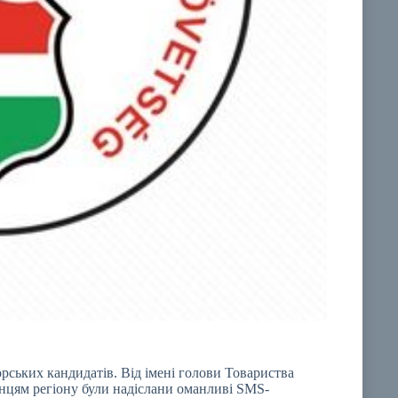
рських кандидатів. Від імені голови Товариства
цям регіону були надіслани оманливі SMS-