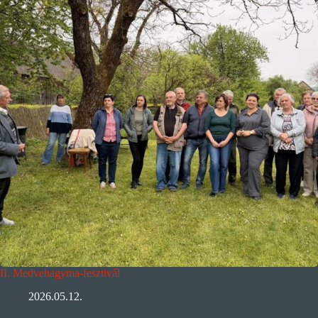
II. Medvehagyma-fesztivál
2026.05.12.