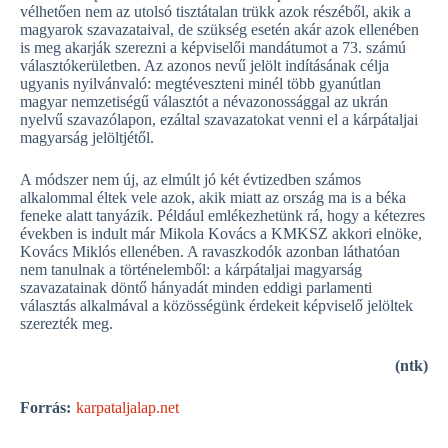
vélhetően nem az utolsó tisztátalan trükk azok részéből, akik a
magyarok szavazataival, de szükség esetén akár azok ellenében
is meg akarják szerezni a képviselői mandátumot a 73. számú
választókerületben. Az azonos nevű jelölt indításának célja
ugyanis nyilvánvaló: megtéveszteni minél több gyanútlan
magyar nemzetiségű választót a névazonossággal az ukrán
nyelvű szavazólapon, ezáltal szavazatokat venni el a kárpátaljai
magyarság jelöltjétől.
A módszer nem új, az elmúlt jó két évtizedben számos
alkalommal éltek vele azok, akik miatt az ország ma is a béka
feneke alatt tanyázik. Például emlékezhetünk rá, hogy a kétezres
években is indult már Mikola Kovács a KMKSZ akkori elnöke,
Kovács Miklós ellenében. A ravaszkodók azonban láthatóan
nem tanulnak a történelemből: a kárpátaljai magyarság
szavazatainak döntő hányadát minden eddigi parlamenti
választás alkalmával a közösségünk érdekeit képviselő jelöltek
szerezték meg.
(ntk)
Forrás:
karpataljalap.net