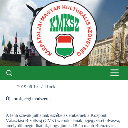
Skip
to
content
2019.06.19.
Hírek
Új korok, régi módszerek
A fenti szavak juthatnak eszébe az embernek a Központi
Választási Bizottság (CVK) weboldalának bejegyzését olvasva,
amelyből megtudhatjuk, hogy június 18-án újabb Brenzovics