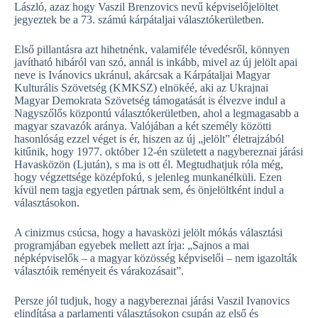
László, azaz hogy Vaszil Brenzovics nevű képviselőjelöltet
jegyeztek be a 73. számú kárpátaljai választókerületben.
Első pillantásra azt hihetnénk, valamiféle tévedésről, könnyen
javítható hibáról van szó, annál is inkább, mivel az új jelölt apai
neve is Ivánovics ukránul, akárcsak a Kárpátaljai Magyar
Kulturális Szövetség (KMKSZ) elnökéé, aki az Ukrajnai
Magyar Demokrata Szövetség támogatását is élvezve indul a
Nagyszőlős központú választókerületben, ahol a legmagasabb a
magyar szavazók aránya. Valójában a két személy közötti
hasonlóság ezzel véget is ér, hiszen az új „jelölt” életrajzából
kitűnik, hogy 1977. október 12-én született a nagybereznai járási
Havasközön (Ljután), s ma is ott él. Megtudhatjuk róla még,
hogy végzettsége középfokú, s jelenleg munkanélküli. Ezen
kívül nem tagja egyetlen pártnak sem, és önjelöltként indul a
választásokon.
A cinizmus csúcsa, hogy a havasközi jelölt mókás választási
programjában egyebek mellett azt írja: „Sajnos a mai
népképviselők – a magyar közösség képviselői – nem igazolták
választóik reményeit és várakozásait”.
Persze jól tudjuk, hogy a nagybereznai járási Vaszil Ivanovics
elindítása a parlamenti választásokon csupán az első és