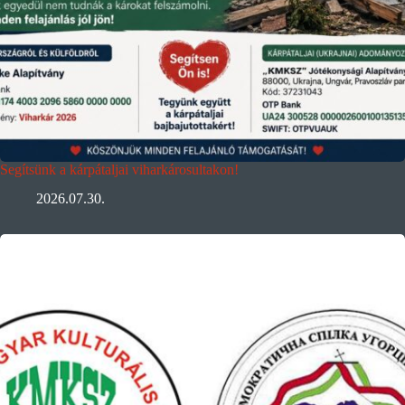
Segítsünk a kárpátaljai viharkárosultakon!
2026.07.30.