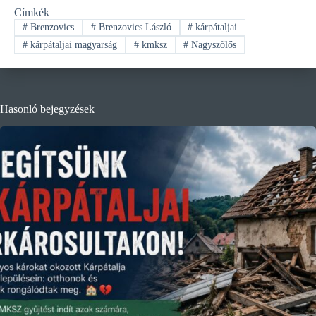
Címkék
#
Brenzovics
#
Brenzovics László
#
kárpátaljai
#
kárpátaljai magyarság
#
kmksz
#
Nagyszőlős
Hasonló bejegyzések