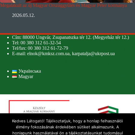
Megalakult az új Magyar Országgyűlés és Magyar Péter kormánya
2026.05.12.
Cím: 88000 Ungvár, Zsupanatszka tér 12. (Megyeház tér 12.)
Tel: 00 380 312 61-32-54
Tel/fax: 00 380 312 61-72-79
E-mail:
elnok@kmksz.com.ua
,
karpatalja@ukrpost.ua
Українська
Magyar
Kedves Látogató! Tájékoztatjuk, hogy a honlap felhasználói
élmény fokozásának érdekében sütiket alkalmazunk. A
honlapunk használatával ön a tájékoztatásunkat tudomásul