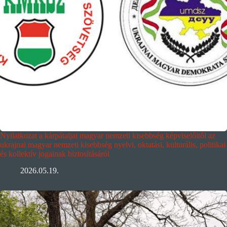
Nyilatkozat a kárpátaljai magyar nemzeti kisebbség képviselőitől az
ukrajnai magyar nemzeti kisebbség nyelvi, oktatási, kulturális, politikai
és kollektív jogainak biztosításáról
2026.05.19.