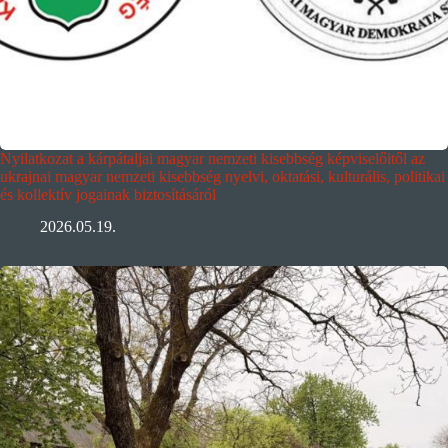
Nyilatkozat a kárpátaljai magyar nemzeti kisebbség képviselőitől az
ukrajnai magyar nemzeti kisebbség nyelvi, oktatási, kulturális, politikai
és kollektív jogainak biztosításáról
2026.05.19.