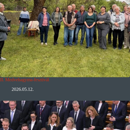
II. Medvehagyma-fesztivál
2026.05.12.