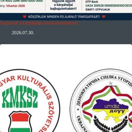
Segítsünk a kárpátaljai viharkárosultakon!
2026.07.30.