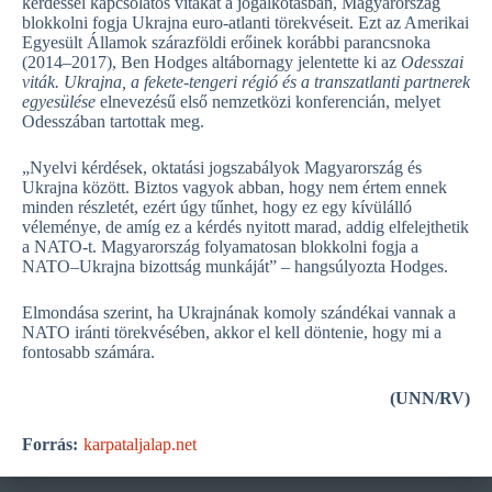
kérdéssel kapcsolatos vitákat a jogalkotásban, Magyarország
blokkolni fogja Ukrajna euro-atlanti törekvéseit. Ezt az Amerikai
Egyesült Államok szárazföldi erőinek korábbi parancsnoka
(2014–2017), Ben Hodges altábornagy jelentette ki az
Odesszai
viták. Ukrajna, a fekete-tengeri régió és a transzatlanti partnerek
egyesülése
elnevezésű első nemzetközi konferencián, melyet
Odesszában tartottak meg.
„Nyelvi kérdések, oktatási jogszabályok Magyarország és
Ukrajna között. Biztos vagyok abban, hogy nem értem ennek
minden részletét, ezért úgy tűnhet, hogy ez egy kívülálló
véleménye, de amíg ez a kérdés nyitott marad, addig elfelejthetik
a NATO-t. Magyarország folyamatosan blokkolni fogja a
NATO–Ukrajna bizottság munkáját” – hangsúlyozta Hodges.
Elmondása szerint, ha Ukrajnának komoly szándékai vannak a
NATO iránti törekvésében, akkor el kell döntenie, hogy mi a
fontosabb számára.
(UNN/RV)
Forrás:
karpataljalap.net