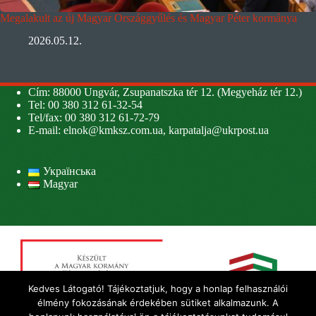
Megalakult az új Magyar Országgyűlés és Magyar Péter kormánya
2026.05.12.
Cím: 88000 Ungvár, Zsupanatszka tér 12. (Megyeház tér 12.)
Tel: 00 380 312 61-32-54
Tel/fax: 00 380 312 61-72-79
E-mail:
elnok@kmksz.com.ua
,
karpatalja@ukrpost.ua
Українська
Magyar
Kedves Látogató! Tájékoztatjuk, hogy a honlap felhasználói
élmény fokozásának érdekében sütiket alkalmazunk. A