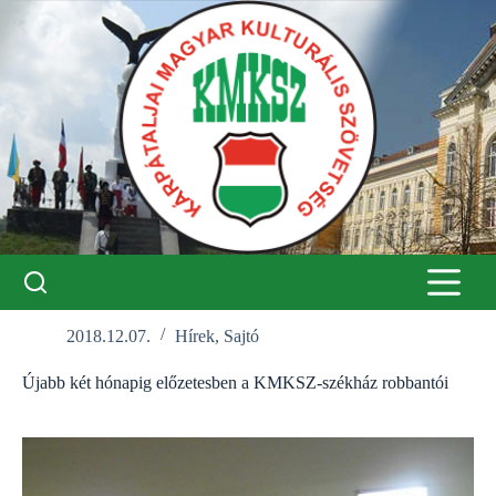
Skip
to
content
2018.12.07.
Hírek
,
Sajtó
Újabb két hónapig előzetesben a KMKSZ-székház robbantói