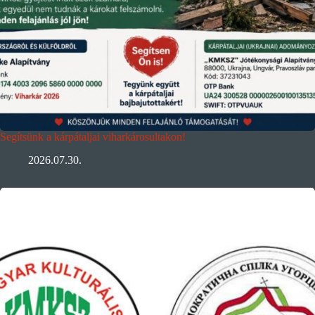
Segítsünk a kárpátaljai viharkárosultakon!
2026.07.30.