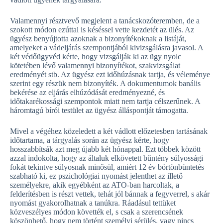
Valamennyi résztvevő megjelent a tanácskozóteremben, de a
szokott módon ezúttal is késéssel vette kezdetét az ülés. Az
ügyész benyújtotta azoknak a bizonyítékoknak a listáját,
amelyeket a vádeljárás szempontjából kivizsgálásra javasol. A
két védőügyvéd kérte, hogy vizsgálják ki az ügy nyolc
kötetében lévő valamennyi bizonyítékot, szakvizsgálat
eredményét stb. Az ügyész ezt időhúzásnak tartja, és véleménye
szerint egy részük nem bizonyíték. A dokumentumok banális
bekérése az eljárás elhúzódását eredményezné, és
időtakarékossági szempontok miatt nem tartja célszerűnek. A
háromtagú bírói testület az ügyész álláspontját támogatta.
Mivel a végéhez közeledett a két vádlott előzetesben tartásának
időtartama, a tárgyalás során az ügyész kérte, hogy
hosszabbítsák azt meg újabb két hónappal. Ezt többek között
azzal indokolta, hogy az általuk elkövetett bűntény súlyossági
fokát tekintve súlyosnak minősül, amiért 12 év börtönbüntetés
szabható ki, ez pszichológiai nyomást jelenthet az illető
személyekre, akik egyébként az ATO-ban harcoltak, a
felderítésben is részt vettek, tehát jól bánnak a fegyverrel, s akár
nyomást gyakorolhatnak a tanúkra. Ráadásul tettüket
közveszélyes módon követték el, s csak a szerencsének
köszönhető, hogy nem történt személyi sérülés, vagy nincs