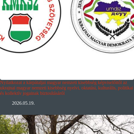
Nyilatkozat a kárpátaljai magyar nemzeti kisebbség képviselőitől az
ukrajnai magyar nemzeti kisebbség nyelvi, oktatási, kulturális, politikai
és kollektív jogainak biztosításáról
2026.05.19.