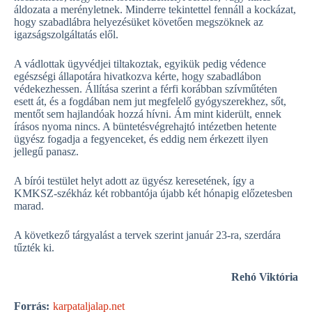
áldozata a merényletnek. Minderre tekintettel fennáll a kockázat,
hogy szabadlábra helyezésüket követően megszöknek az
igazságszolgáltatás elől.
A vádlottak ügyvédjei tiltakoztak, egyikük pedig védence
egészségi állapotára hivatkozva kérte, hogy szabadlábon
védekezhessen. Állítása szerint a férfi korábban szívműtéten
esett át, és a fogdában nem jut megfelelő gyógyszerekhez, sőt,
mentőt sem hajlandóak hozzá hívni. Ám mint kiderült, ennek
írásos nyoma nincs. A büntetésvégrehajtó intézetben hetente
ügyész fogadja a fegyenceket, és eddig nem érkezett ilyen
jellegű panasz.
A bírói testület helyt adott az ügyész keresetének, így a
KMKSZ-székház két robbantója újabb két hónapig előzetesben
marad.
A következő tárgyalást a tervek szerint január 23-ra, szerdára
tűzték ki.
Rehó Viktória
Forrás:
karpataljalap.net