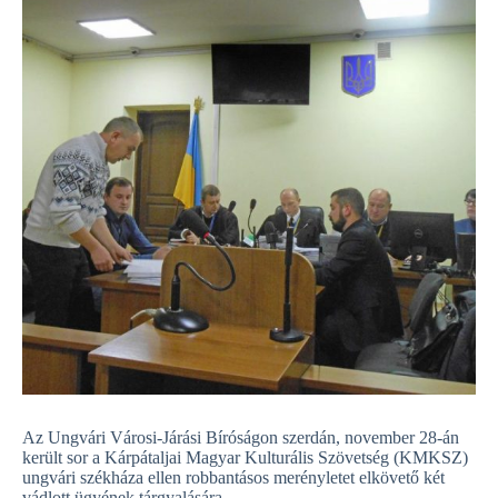
Az Ungvári Városi-Járási Bíróságon szerdán, november 28-án
került sor a Kárpátaljai Magyar Kulturális Szövetség (KMKSZ)
ungvári székháza ellen robbantásos merényletet elkövető két
vádlott ügyének tárgyalására.