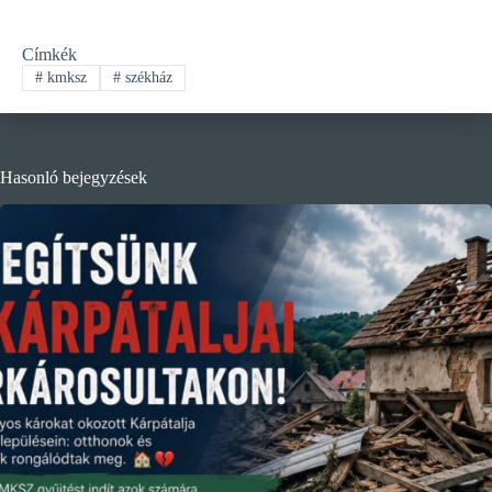
Címkék
#
kmksz
#
székház
Hasonló bejegyzések