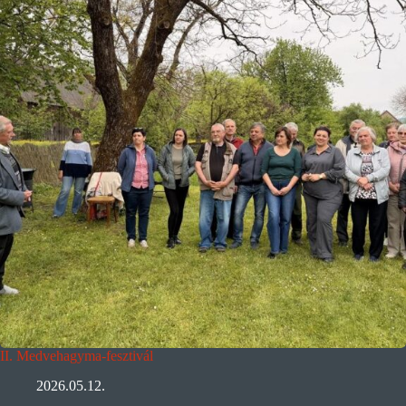
II. Medvehagyma-fesztivál
2026.05.12.