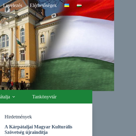
Levelezés
Elérhetőségek
talja
Tankönyvtár
Hirdetmények
A Kárpátaljai Magyar Kulturális
Szövetség újraindítja