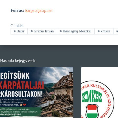
Forrás:
karpataljalap.net
Címkék
#
Batár
#
Grezsa István
#
Hennagyij Moszkal
#
kmksz
Hasonló bejegyzések