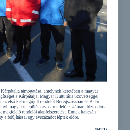
 Kárpátalja támogatása, amelynek keretében a magyar
egítséget a Kárpátaljai Magyar Kulturális Szövetséggel
 az első két megújult rendelőt Beregszászban és Batár
yi magyar település orvosi rendelője számára biztosította
k megfelelő rendelői alapfelszerelést. Ennek kapcsán
y a felújítással egy évszázadot léptek előre.
(MTI)