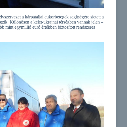
zervezet a kárpátaljai cukorbetegek segítségére sietett a
égzik. Különösen a kelet-ukrajnai térségben vannak jelen –
bb mint egymillió euró értékben biztosított rendszeres