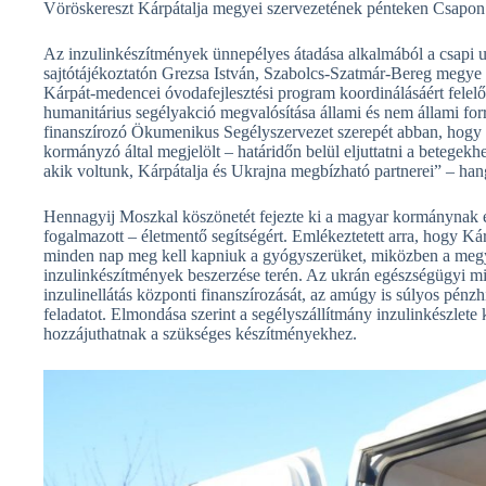
Vöröskereszt Kárpátalja megyei szervezetének pénteken Csapon
Az inzulinkészítmények ünnepélyes átadása alkalmából a csapi u
sajtótájékoztatón Grezsa István, Szabolcs-Szatmár-Bereg megye 
Kárpát-medencei óvodafejlesztési program koordinálásáért felelős
humanitárius segélyakció megvalósítása állami és nem állami forr
finanszírozó Ökumenikus Segélyszervezet szerepét abban, hogy s
kormányzó által megjelölt – határidőn belül eljuttatni a betegek
akik voltunk, Kárpátalja és Ukrajna megbízható partnerei” – hang
Hennagyij Moszkal köszönetét fejezte ki a magyar kormánynak é
fogalmazott – életmentő segítségért. Emlékeztetett arra, hogy K
minden nap meg kell kapniuk a gyógyszerüket, miközben a megyéb
inzulinkészítmények beszerzése terén. Az ukrán egészségügyi min
inzulinellátás központi finanszírozását, az amúgy is súlyos pén
feladatot. Elmondása szerint a segélyszállítmány inzulinkészlete
hozzájuthatnak a szükséges készítményekhez.