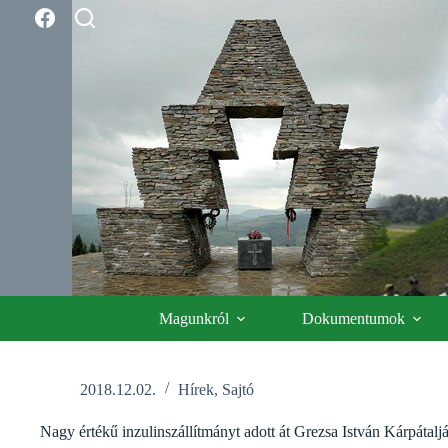
Skip
to
content
Magunkról
Dokumentumok
2018.12.02.
Hírek
,
Sajtó
Nagy értékű inzulinszállítmányt adott át Grezsa István Kárpátalj