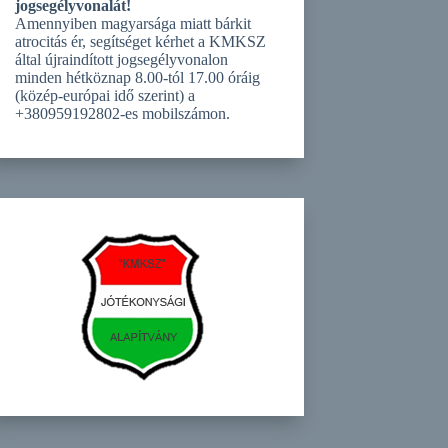
jogsegélyvonalát!
Amennyiben magyarsága miatt bárkit
atrocitás ér, segítséget kérhet a KMKSZ
által újraindított jogsegélyvonalon
minden hétköznap 8.00-tól 17.00 óráig
(közép-európai idő szerint) a
+380959192802-es mobilszámon.