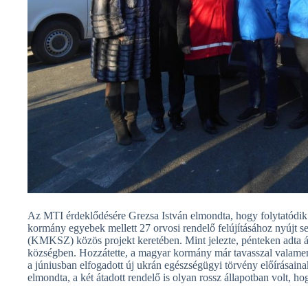
Az MTI érdeklődésére Grezsa István elmondta, hogy folytatódik
kormány egyebek mellett 27 orvosi rendelő felújításához nyújt s
(KMKSZ) közös projekt keretében. Mint jelezte, pénteken adta át
községben. Hozzátette, a magyar kormány már tavasszal valamenn
a júniusban elfogadott új ukrán egészségügyi törvény előírásaina
elmondta, a két átadott rendelő is olyan rossz állapotban volt, hog