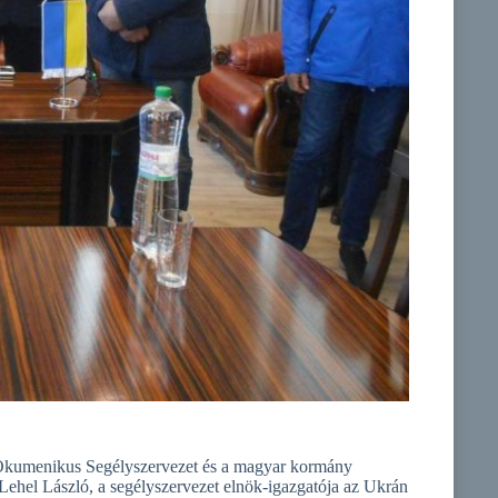
az Ökumenikus Segélyszervezet és a magyar kormány
Lehel László, a segélyszervezet elnök-igazgatója az Ukrán