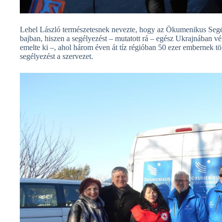
Lehel László természetesnek nevezte, hogy az Ökumenikus Segélys
bajban, hiszen a segélyezést – mutatott rá – egész Ukrajnában v
emelte ki –, ahol három éven át tíz régióban 50 ezer embernek tö
segélyezést a szervezet.