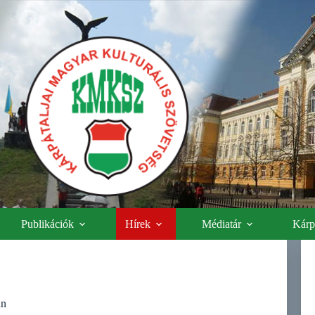
Publikációk
Hírek
Médiatár
Kárpá
án