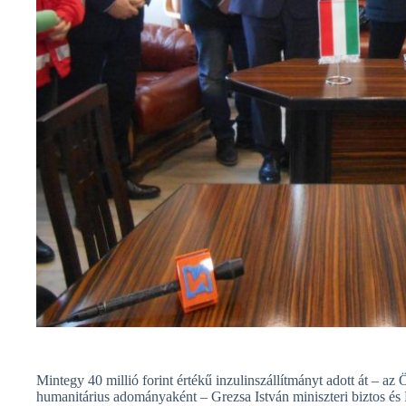
Mintegy 40 millió forint értékű inzulinszállítmányt adott át – 
humanitárius adományaként – Grezsa István miniszteri biztos és 