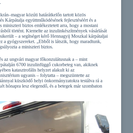
.
krán–magyar közúti határátkelőn tartott közös
és Kárpátalja együttműködésének fejlesztéséért és a
 miniszteri biztos emlékeztetett arra, hogy a mostani
ásból történt. Kiemelte az inzulinkészítmények vásárlását
ikerült – a segítséget kérő Hennagyij Moszkal kárpátaljai
hez a gyógyszereket. „Ebből is látszik, hogy maradtunk,
súlyozta a miniszteri biztos.
s az ungvári magyar főkonzulátusnak a – mint
árpátalján 6700 inzulinfüggő cukorbeteg van, akiknek
en katasztrofális helyzet alakult ki az
isztérium ugyanis – folytatta – megszüntette az
zhiánnyal küszködő helyi önkormányzatokra testálva rá a
 két hónapra lesz elegendő, és a betegek már szombaton