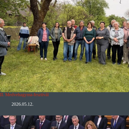
II. Medvehagyma-fesztivál
2026.05.12.