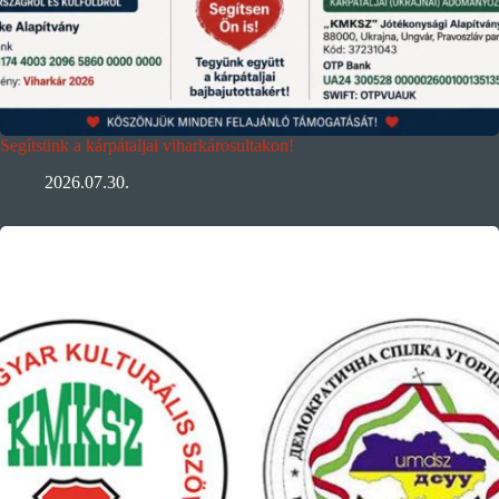
Segítsünk a kárpátaljai viharkárosultakon!
2026.07.30.