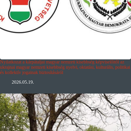
Nyilatkozat a kárpátaljai magyar nemzeti kisebbség képviselőitől az
ukrajnai magyar nemzeti kisebbség nyelvi, oktatási, kulturális, politikai
és kollektív jogainak biztosításáról
2026.05.19.