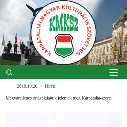
Skip
to
content
2018.10.20.
Hírek
Magyarellenes óriásplakátok jelentek meg Kárpátalja-szerte