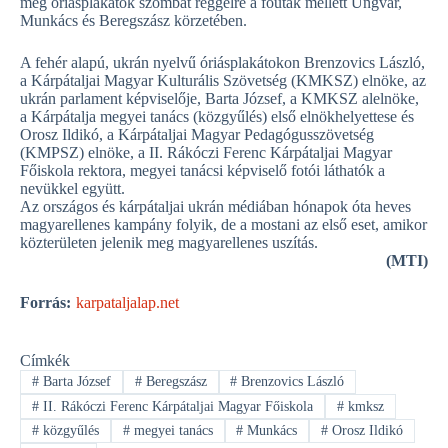
meg óriásplakátok szombat reggelre a főutak mellett Ungvár,
Munkács és Beregszász körzetében.
A fehér alapú, ukrán nyelvű óriásplakátokon Brenzovics László,
a Kárpátaljai Magyar Kulturális Szövetség (KMKSZ) elnöke, az
ukrán parlament képviselője, Barta József, a KMKSZ alelnöke,
a Kárpátalja megyei tanács (közgyűlés) első elnökhelyettese és
Orosz Ildikó, a Kárpátaljai Magyar Pedagógusszövetség
(KMPSZ) elnöke, a II. Rákóczi Ferenc Kárpátaljai Magyar
Főiskola rektora, megyei tanácsi képviselő fotói láthatók a
nevükkel együtt.
Az országos és kárpátaljai ukrán médiában hónapok óta heves
magyarellenes kampány folyik, de a mostani az első eset, amikor
közterületen jelenik meg magyarellenes uszítás.
(MTI)
Forrás:
karpataljalap.net
Címkék
#
Barta József
#
Beregszász
#
Brenzovics László
#
II. Rákóczi Ferenc Kárpátaljai Magyar Főiskola
#
kmksz
#
közgyűlés
#
megyei tanács
#
Munkács
#
Orosz Ildikó