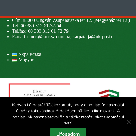
Cím: 88000 Ungvár, Zsupanatszka tér 12. (Megyeház tér 12.)
Tel: 00 380 312 61-32-54
Tel/fax: 00 380 312 61-72-79
E-mail:
elnok@kmksz.com.ua
,
karpatalja@ukrpost.ua
Українська
Magyar
Kedves Látogató! Tájékoztatjuk, hogy a honlap felhasználói
élmény fokozásának érdekében sütiket alkalmazunk. A
honlapunk használatával ön a tájékoztatásunkat tudomásul
veszi.
Elfogadom