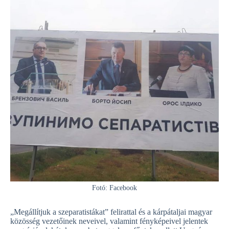
Fotó: Facebook
„Megállítjuk a szeparatistákat” felirattal és a kárpátaljai magyar
közösség vezetőinek neveivel, valamint fényképeivel jelentek