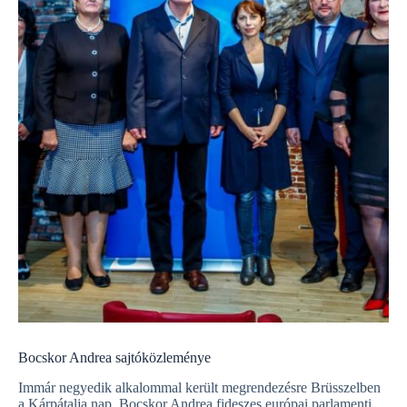
Bocskor Andrea sajtóközleménye
Immár negyedik alkalommal került megrendezésre Brüsszelben
a Kárpátalja nap, Bocskor Andrea fideszes európai parlamenti