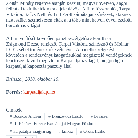
Zoltán Mihály regénye alapján készült, magyar nyelven, angol
felirattal tekinthették meg a jelenlévők. A film főszereplői, Tarpai
Viktória, Szűcs Nelli és Trill Zsolt kárpátaljai színészek, akiknek
nagyszülei személyesen élték át a több mint hetven évvel ezelőtti
borzalmas világot.
A film vetítését követően panelbeszélgetésre került sor
Zsigmond Dezső rendező, Tarpai Viktória színésznő és Molnár
D. Erzsébet történész részvételével. A panelbeszélgetést
követően a rendezvényt látogatásukkal megtisztelő vendégeknek
lehetőségük volt megízlelni Kárpátalja ízvilágát, mégpedig a
kárpátaljai káposztás paszuly által.
Brüsszel, 2018. október 10.
Forrás:
karpataljalap.net
Címkék
#
Bocskor Andrea
#
Brenzovics László
#
Brüsszel
#
II. Rákóczi Ferenc Kárpátaljai Magyar Főiskola
#
kárpátaljai magyarság
#
kmksz
#
Orosz Ildikó