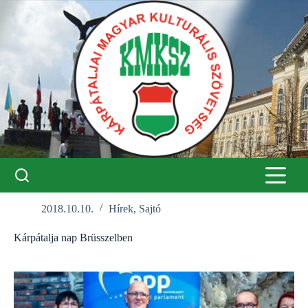
Skip
to
content
2018.10.10.
Hírek
,
Sajtó
Kárpátalja nap Brüsszelben