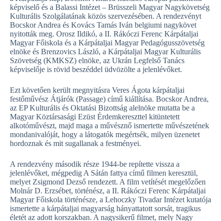
képviselő és a Balassi Intézet – Brüsszeli Magyar Nagykövetség
Kulturális Szolgálatának közös szervezésében. A rendezvényt
Bocskor Andrea és Kovács Tamás Iván belgiumi nagykövet
nyitották meg. Orosz Ildikó, a II. Rákóczi Ferenc Kárpátaljai
Magyar Főiskola és a Kárpátaljai Magyar Pedagógusszövetség
elnöke és Brenzovics László, a Kárpátaljai Magyar Kulturális
Szövetség (KMKSZ) elnöke, az Ukrán Legfelső Tanács
képviselője is rövid beszéddel üdvözölte a jelenlévőket.
Ezt követően került megnyitásra Veres Ágota kárpátaljai
festőművész Átjárók (Passage) című kiállítása. Bocskor Andrea,
az EP Kulturális és Oktatási Bizottság alelnöke mutatta be a
Magyar Köztársasági Ezüst Érdemkereszttel kitüntetett
alkotóművészt, majd maga a művésznő ismertette művészetének
mondanivalóját, hogy a látogatók megértsék, milyen üzenetet
hordoznak és mit sugallanak a festményei.
A rendezvény második része 1944-be repítette vissza a
jelenlévőket, mégpedig A Sátán fattya című filmen keresztül,
melyet Zsigmond Dezső rendezett. A film vetítését megelőzően
Molnár D. Erzsébet, történész, a II. Rákóczi Ferenc Kárpátaljai
Magyar Főiskola történésze, a Lehoczky Tivadar Intézet kutatója
ismertette a kárpátaljai magyarság hányattatott sorsát, tragikus
életét az adott korszakban. A nagysikerű filmet, mely Nagy