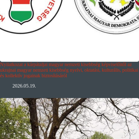
Nyilatkozat a kárpátaljai magyar nemzeti kisebbség képviselőitől az
ukrajnai magyar nemzeti kisebbség nyelvi, oktatási, kulturális, politikai
és kollektív jogainak biztosításáról
2026.05.19.