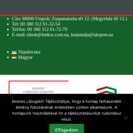
Cím: 88000 Ungvár, Zsupanatszka tér 12. (Megyeház tér 12.)
Tel: 00 380 312 61-32-54
Tel/fax: 00 380 312 61-72-79
E-mail:
elnok@kmksz.com.ua
,
karpatalja@ukrpost.ua
Українська
Magyar
Kedves Látogató! Tájékoztatjuk, hogy a honlap felhasználói
élmény fokozásának érdekében sütiket alkalmazunk. A
honlapunk használatával ön a tájékoztatásunkat tudomásul
veszi.
Elfogadom