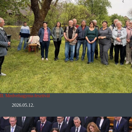
II. Medvehagyma-fesztivál
2026.05.12.