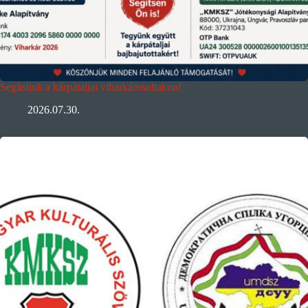
Segítsünk a kárpátaljai viharkárosultakon!
2026.07.30.