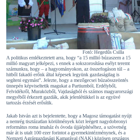
Fotó: Hegedűs Csilla
A politikus emlékeztetett arra, hogy “a 15 millió búzaszem a 15
millió magyart jelképezi, s ennek a sokszorosítása esélyt teremt
számunkra, hogy – a hagyományokon, az összefogáson túl – a
hitből fakadó erőnk által képesek legyünk gazdaságilag is
segíteni egymást”. Jelezte, hogy a mezőgecsei búzaösszeöntés
ünnepén képviseltetik magukat a Partiumból, Erdélyből,
Felvidékről, Muraközből, Vajdaságból és számos magyarországi
megyéből érkezett gazdák, akik jelenlétükkel is az együvé
tartozás érzését erősítik.
Jakab István azt is bejelentette, hogy a Magosz támogatást nyújt
a nemrég tisztázatlan körülmények közt leégett nagydobronyi
református roma imaház és óvoda újjáépítéséhez, a szövetség
már át is utalt 100 ezer forintot a gyermekintézménynek, és a
Nemzeti Agrárgazdasági Kamarával (NAK) közösen országos