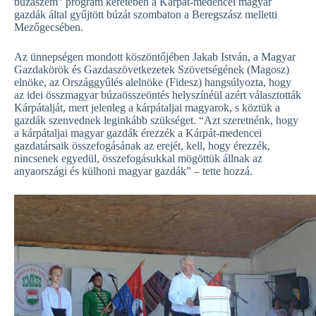
búzaszem” program keretében a Kárpát-medencei magyar
gazdák által gyűjtött búzát szombaton a Beregszász melletti
Mezőgecsében.
Az ünnepségen mondott köszöntőjében Jakab István, a Magyar
Gazdakörök és Gazdaszövetkezetek Szövetségének (Magosz)
elnöke, az Országgyűlés alelnöke (Fidesz) hangsúlyozta, hogy
az idei összmagyar búzaösszeöntés helyszínéül azért választották
Kárpátalját, mert jelenleg a kárpátaljai magyarok, s köztük a
gazdák szenvednek leginkább szükséget. “Azt szeretnénk, hogy
a kárpátaljai magyar gazdák érezzék a Kárpát-medencei
gazdatársaik összefogásának az erejét, kell, hogy érezzék,
nincsenek egyedül, összefogásukkal mögöttük állnak az
anyaországi és külhoni magyar gazdák” – tette hozzá.