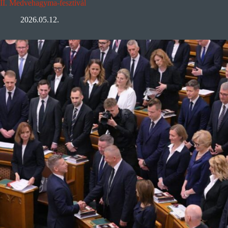
II. Medvehagyma-fesztivál
2026.05.12.