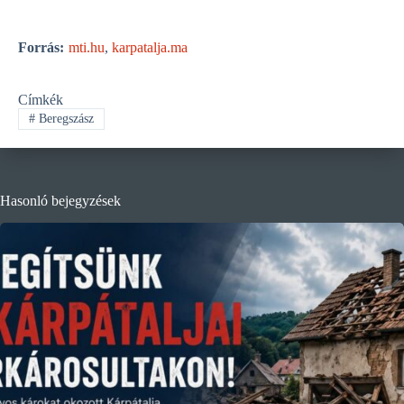
Forrás:
mti.hu
,
karpatalja.ma
Címkék
#
Beregszász
Hasonló bejegyzések