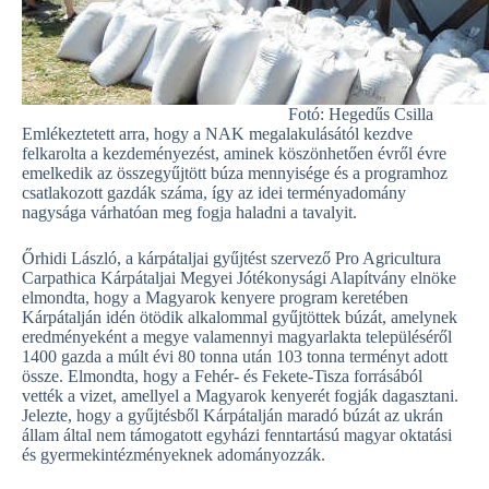
Fotó: Hegedűs Csilla
Emlékeztetett arra, hogy a NAK megalakulásától kezdve
felkarolta a kezdeményezést, aminek köszönhetően évről évre
emelkedik az összegyűjtött búza mennyisége és a programhoz
csatlakozott gazdák száma, így az idei terményadomány
nagysága várhatóan meg fogja haladni a tavalyit.
Őrhidi László, a kárpátaljai gyűjtést szervező Pro Agricultura
Carpathica Kárpátaljai Megyei Jótékonysági Alapítvány elnöke
elmondta, hogy a Magyarok kenyere program keretében
Kárpátalján idén ötödik alkalommal gyűjtöttek búzát, amelynek
eredményeként a megye valamennyi magyarlakta településéről
1400 gazda a múlt évi 80 tonna után 103 tonna terményt adott
össze. Elmondta, hogy a Fehér- és Fekete-Tisza forrásából
vették a vizet, amellyel a Magyarok kenyerét fogják dagasztani.
Jelezte, hogy a gyűjtésből Kárpátalján maradó búzát az ukrán
állam által nem támogatott egyházi fenntartású magyar oktatási
és gyermekintézményeknek adományozzák.