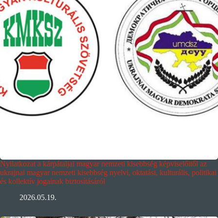
Nyilatkozat a kárpátaljai magyar nemzeti kisebbség képviselőitől az
ukrajnai magyar nemzeti kisebbség nyelvi, oktatási, kulturális, politikai
és kollektív jogainak biztosításáról
2026.05.19.