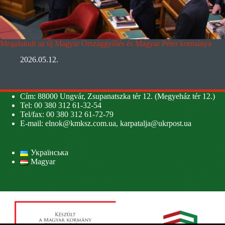
Megalakult az új Magyar Országgyűlés és Magyar Péter kormánya
2026.05.12.
Cím: 88000 Ungvár, Zsupanatszka tér 12. (Megyeház tér 12.)
Tel: 00 380 312 61-32-54
Tel/fax: 00 380 312 61-72-79
E-mail:
elnok@kmksz.com.ua
,
karpatalja@ukrpost.ua
Українська
Magyar