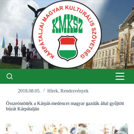
Skip
to
content
2018.08.05.
Hírek
,
Rendezvények
Összeöntötték a Kárpát-medencei magyar gazdák által gyűjtött
búzát Kárpátalján