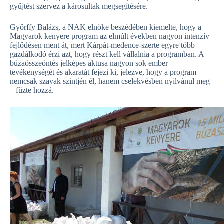
gyűjtést szervez a károsultak megsegítésére.
Győrffy Balázs, a NAK elnöke beszédében kiemelte, hogy a
Magyarok kenyere program az elmúlt években nagyon intenzív
fejlődésen ment át, mert Kárpát-medence-szerte egyre több
gazdálkodó érzi azt, hogy részt kell vállalnia a programban. A
búzaösszeöntés jelképes aktusa nagyon sok ember
tevékenységét és akaratát fejezi ki, jelezve, hogy a program
nemcsak szavak szintjén él, hanem cselekvésben nyilvánul meg
– fűzte hozzá.