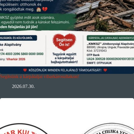
Segítsünk a kárpátaljai viharkárosultakon!
2026.07.30.