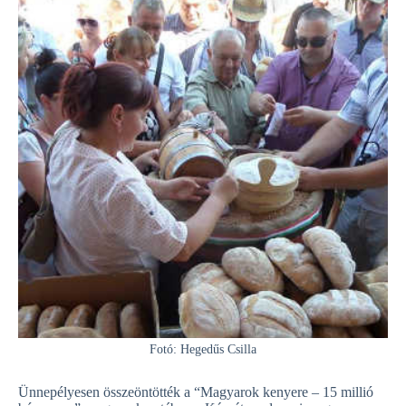
Fotó: Hegedűs Csilla
Ünnepélyesen összeöntötték a “Magyarok kenyere – 15 millió