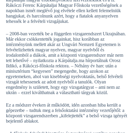
Rákóczi Ferenc Kárpátaljai Magyar Főiskola vezetőségének a
napokban ismét meglévő jog elvétele ellen kellett felemelniük
hangjukat, és harcolnunk azért, hogy a fiatalok anyanyelven
tehessék le a felvételi vizsgájukat.
– 2008-ban vezették be a független vizsgarendszert Ukrajnában.
Már ekkor csökkentették jogainkat, hisz korábban az
intézményünk mellett akár az Ungvári Nemzeti Egyetemen is
felvételizhettek magyar nyelven, magyar nyelvből és
irodalomból a diákok, amit a központi vizsgarendszer már nem
tett lehetővé – nyilatkozta a Kárpátalja.ma hírportálnak Orosz
Ildikó, a Rákóczi-főiskola rektora. – Néhány év harc után a
minisztérium “kegyesen” megengedte, hogy azokon az
egyetemeken, ahol van kisebbségi nyelvoktatás, belső felvételi
vizsgát tehessenek az adott nyelvből a tanulók. Olyan
engedmény is született, hogy egy vizsgatárgyat – ami nem az
ukrán – ezzel kiválthatnak a választható tárgyak közül.
Ez a módszer éveken át működött, idén azonban hiba került a
gépezetbe – tudtuk meg a felsőoktatási intézmény vezetőjétől: a
központi vizsgarendszerben „kifelejtették” a belső vizsga igényét
bejelentő ablakot.