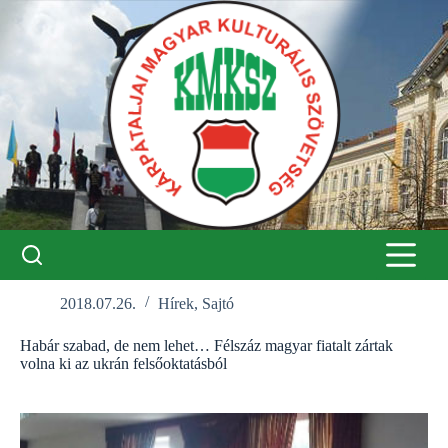
Skip
to
content
2018.07.26.
Hírek
,
Sajtó
Habár szabad, de nem lehet… Félszáz magyar fiatalt zártak
volna ki az ukrán felsőoktatásból