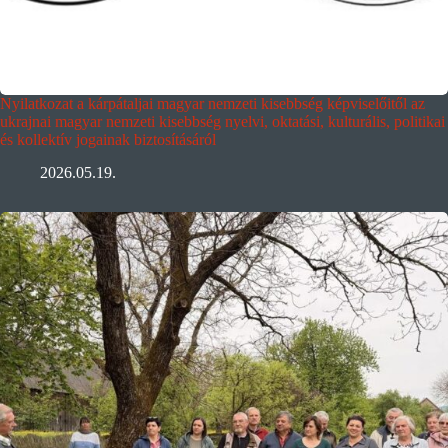
Nyilatkozat a kárpátaljai magyar nemzeti kisebbség képviselőitől az
ukrajnai magyar nemzeti kisebbség nyelvi, oktatási, kulturális, politikai
és kollektív jogainak biztosításáról
2026.05.19.