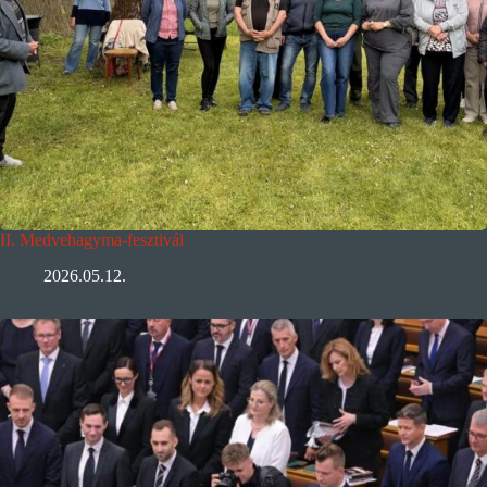
II. Medvehagyma-fesztivál
2026.05.12.