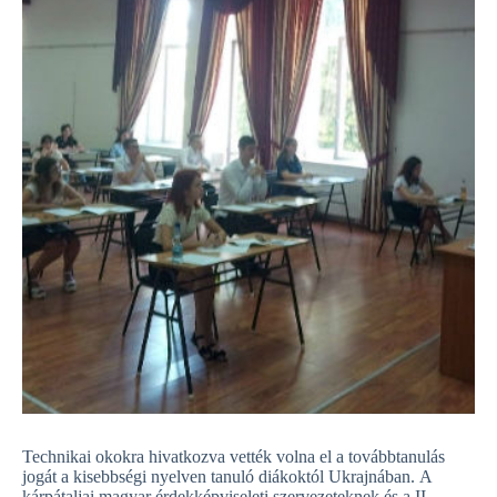
Technikai okokra hivatkozva vették volna el a továbbtanulás
jogát a kisebbségi nyelven tanuló diákoktól Ukrajnában.
A
kárpátaljai magyar érdekképviseleti szervezeteknek és a II.