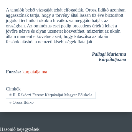
A tanulók belső vizsgáját tehát elfogadták. Orosz Ildikó azonban
aggasztónak tartja, hogy a törvény által lassan tíz éve biztosított
jogokat technikai okokra hivatkozva meggátolhatják az
országban. Az ominózus eset pedig precedens értékű lehet a
jövőre nézve és olyan üzenetet közvetíthet, miszerint az ukrán
állam mindent elkövetne azért, hogy kitaszítsa az ukrán
felsőoktatásból a nemzeti kisebbségek fiataljait.
Pallagi Marianna
Kárpátalja.ma
Forrás:
karpatalja.ma
Címkék
#
II. Rákóczi Ferenc Kárpátaljai Magyar Főiskola
#
Orosz Ildikó
Hasonló bejegyzések