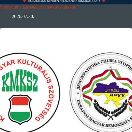
Segítsünk a kárpátaljai viharkárosultakon!
2026.07.30.