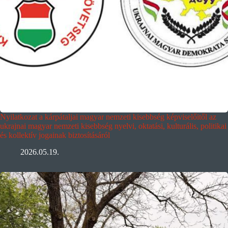
Nyilatkozat a kárpátaljai magyar nemzeti kisebbség képviselőitől az
ukrajnai magyar nemzeti kisebbség nyelvi, oktatási, kulturális, politikai
és kollektív jogainak biztosításáról
2026.05.19.