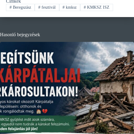
Címkék
#
Beregszász
#
fesztivál
#
kmksz
#
KMKSZ ISZ
Hasonló bejegyzések