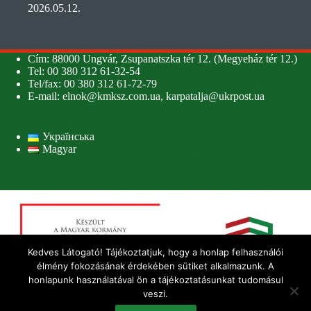
2026.05.12.
Cím: 88000 Ungvár, Zsupanatszka tér 12. (Megyeház tér 12.)
Tel: 00 380 312 61-32-54
Tel/fax: 00 380 312 61-72-79
E-mail:
elnok@kmksz.com.ua
,
karpatalja@ukrpost.ua
Українська
Magyar
Kedves Látogató! Tájékoztatjuk, hogy a honlap felhasználói
élmény fokozásának érdekében sütiket alkalmazunk. A
honlapunk használatával ön a tájékoztatásunkat tudomásul
veszi.