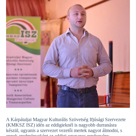
A Kárpátaljai Magyar Kulturális Szövetség Ifjúsági Szervezete
(KMKSZ ISZ) idén az eddigieknél is nagyobb durranásra
készül, ugyanis a szervezet vezetői mertek nagyot álmodni, s
ennek eredményeként az eddigi egynapos rendezvény