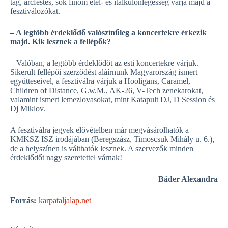
tag, arcfestés, sok finom étel- és italkülönlegesség várja majd a
fesztiválozókat.
– A legtöbb érdeklődő valószínűleg a koncertekre érkezik
majd. Kik lesznek a fellépők?
– Valóban, a legtöbb érdeklődőt az esti koncertekre várjuk.
Sikerült fellépői szerződést aláírnunk Magyarország ismert
együtteseivel, a fesztiválra várjuk a Hooligans, Caramel,
Children of Distance, G.w.M., AK-26, V-Tech zenekarokat,
valamint ismert lemezlovasokat, mint Katapult DJ, D Session és
Dj Miklov.
A fesztiválra jegyek elővételben már megvásárolhatók a
KMKSZ ISZ irodájában (Beregszász, Timoscsuk Mihály u. 6.),
de a helyszínen is válthatók lesznek. A szervezők minden
érdeklődőt nagy szeretettel várnak!
Báder Alexandra
Forrás:
karpataljalap.net