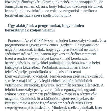
közösségi élményekért. Országunk nehéz mindennapjait éli, de
önmagában ez nem ok arra, hogy feladjuk közösségi életünket,
lemondjunk terveinkről – ez volt a vezérgondolat, amikor a
fesztivál megszervezése mellett döntöttünk.
– Úgy alakítjátok a programokat, hogy minden
korosztálynak szóljon valami?
– Pontosan! Az első ISZ Fesztre minden korosztályt várunk, és a
programokat is igyekeztünk ehhez igazítani. De ugyanakkor
nagyon fontosnak tartjuk, hogy egy ilyen fesztivál ne csak a
szórakozásról szóljon, hanem igyekezzen értéket teremteni.
Ezért a rendezvényen helyet kapnak majd kerekasztal-
beszélgetések is, melyekkel próbáljuk közelebb hozni a helyi
fiatalokat a közélethez. Próbálunk rámutatni arra, hogy
felelősségteljes gondolkodással igenis lehet tenni
környezetünkért, jövőnkért. Természetesen azért szórakozásból
sem lesz majd hiány! A legkisebbek számára különböző
vidámparki attrakciók, légvárak, körhinták lesznek elérhetők. A
felnőtt korosztályt pedig szeretnénk megmozgatni, ugyanis
számos versenyszámban próbálhatják majd ki a résztvevők
magukat. Gondolok itt a különböző sportversenyekre, de
keressük majd a tábor legerősebb emberét és Miss Feszt
szépségversenyt is hirdetünk. Mindezek mellett paintball, laser