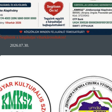
Segítsünk a kárpátaljai viharkárosultakon!
2026.07.30.