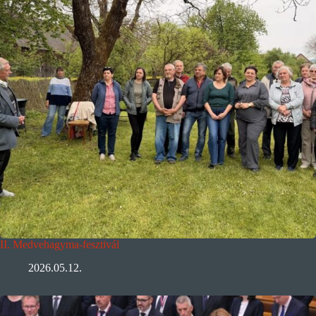
II. Medvehagyma-fesztivál
2026.05.12.