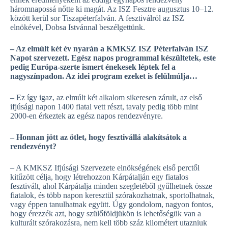
háromnapossá nőtte ki magát. Az ISZ Fesztre augusztus 10–12.
között kerül sor Tiszapéterfalván. A fesztiválról az ISZ
elnökével, Dobsa Istvánnal beszélgettünk.
– Az elmúlt két év nyarán a KMKSZ ISZ Péterfalván ISZ
Napot szervezett. Egész napos programmal készültetek, este
pedig Európa-szerte ismert énekesek léptek fel a
nagyszínpadon. Az idei program ezeket is felülmúlja…
– Ez így igaz, az elmúlt két alkalom sikeresen zárult, az első
ifjúsági napon 1400 fiatal vett részt, tavaly pedig több mint
2000-en érkeztek az egész napos rendezvényre.
– Honnan jött az ötlet, hogy fesztivállá alakítsátok a
rendezvényt?
– A KMKSZ Ifjúsági Szervezete elnökségének első perctől
kitűzött célja, hogy létrehozzon Kárpátalján egy fiatalos
fesztivált, ahol Kárpátalja minden szegletéből gyűlhetnek össze
fiatalok, és több napon keresztül szórakozhatnak, sportolhatnak,
vagy éppen tanulhatnak együtt. Úgy gondolom, nagyon fontos,
hogy érezzék azt, hogy szülőföldjükön is lehetőségük van a
kulturált szórakozásra, nem kell több száz kilométert utazniuk