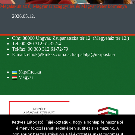
Megalakult az új Magyar Országgyűlés és Magyar Péter kormánya
2026.05.12.
Cím: 88000 Ungvár, Zsupanatszka tér 12. (Megyeház tér 12.)
Tel: 00 380 312 61-32-54
Tel/fax: 00 380 312 61-72-79
E-mail:
elnok@kmksz.com.ua
,
karpatalja@ukrpost.ua
Українська
Magyar
Kedves Látogató! Tájékoztatjuk, hogy a honlap felhasználói
élmény fokozásának érdekében sütiket alkalmazunk. A
honlapunk használatával ön a tájékoztatásunkat tudomásul