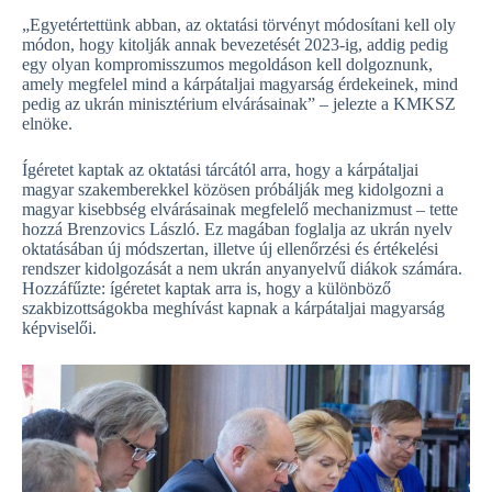
„Egyetértettünk abban, az oktatási törvényt módosítani kell oly
módon, hogy kitolják annak bevezetését 2023-ig, addig pedig
egy olyan kompromisszumos megoldáson kell dolgoznunk,
amely megfelel mind a kárpátaljai magyarság érdekeinek, mind
pedig az ukrán minisztérium elvárásainak” – jelezte a KMKSZ
elnöke.
Ígéretet kaptak az oktatási tárcától arra, hogy a kárpátaljai
magyar szakemberekkel közösen próbálják meg kidolgozni a
magyar kisebbség elvárásainak megfelelő mechanizmust – tette
hozzá Brenzovics László. Ez magában foglalja az ukrán nyelv
oktatásában új módszertan, illetve új ellenőrzési és értékelési
rendszer kidolgozását a nem ukrán anyanyelvű diákok számára.
Hozzáfűzte: ígéretet kaptak arra is, hogy a különböző
szakbizottságokba meghívást kapnak a kárpátaljai magyarság
képviselői.