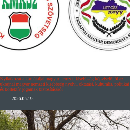
Nyilatkozat a kárpátaljai magyar nemzeti kisebbség képviselőitől az
ukrajnai magyar nemzeti kisebbség nyelvi, oktatási, kulturális, politikai
és kollektív jogainak biztosításáról
2026.05.19.