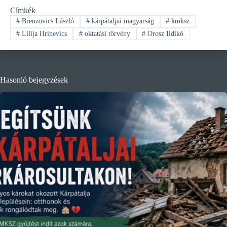
Címkék
#
Brenzovics László
#
kárpátaljai magyarság
#
kmksz
#
Lilija Hrinevics
#
oktatási törvény
#
Orosz Ildikó
Hasonló bejegyzések