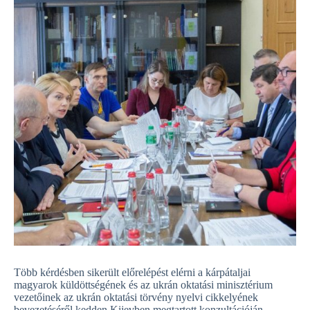
Több kérdésben sikerült előrelépést elérni a kárpátaljai
magyarok küldöttségének és az ukrán oktatási minisztérium
vezetőinek az ukrán oktatási törvény nyelvi cikkelyének
bevezetéséről kedden Kijevben megtartott konzultációján.