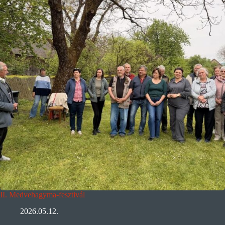
II. Medvehagyma-fesztivál
2026.05.12.