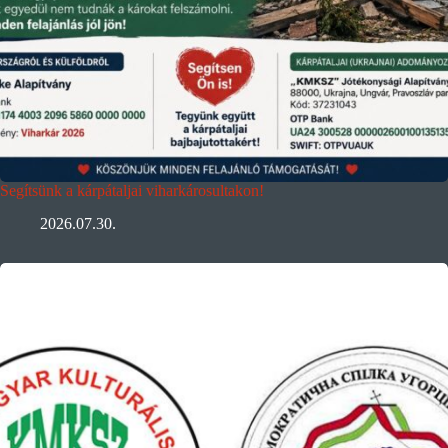
Segítsünk a kárpátaljai viharkárosultakon!
2026.07.30.