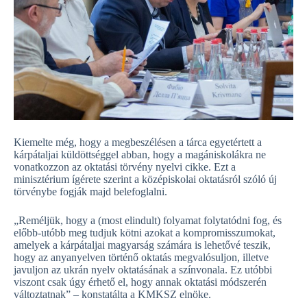
Kiemelte még, hogy a megbeszélésen a tárca egyetértett a
kárpátaljai küldöttséggel abban, hogy a magániskolákra ne
vonatkozzon az oktatási törvény nyelvi cikke. Ezt a
minisztérium ígérete szerint a középiskolai oktatásról szóló új
törvénybe fogják majd belefoglalni.
„Reméljük, hogy a (most elindult) folyamat folytatódni fog, és
előbb-utóbb meg tudjuk kötni azokat a kompromisszumokat,
amelyek a kárpátaljai magyarság számára is lehetővé teszik,
hogy az anyanyelven történő oktatás megvalósuljon, illetve
javuljon az ukrán nyelv oktatásának a színvonala. Ez utóbbi
viszont csak úgy érhető el, hogy annak oktatási módszerén
változtatnak” – konstatálta a KMKSZ elnöke.