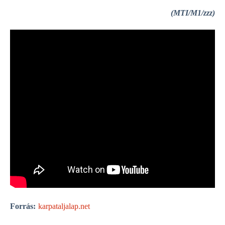
(MTI/M1/zzz)
Forrás:
karpataljalap.net