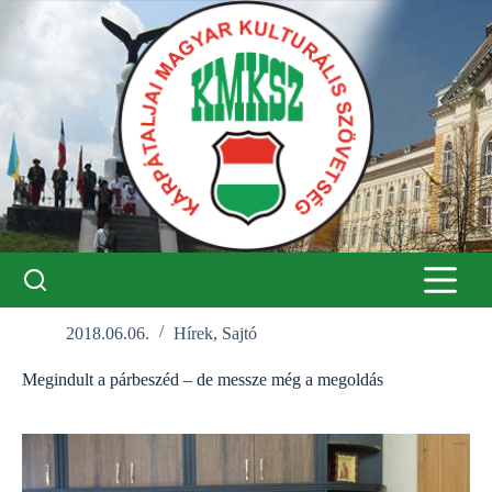
Skip
to
content
2018.06.06.
Hírek
,
Sajtó
Megindult a párbeszéd – de messze még a megoldás