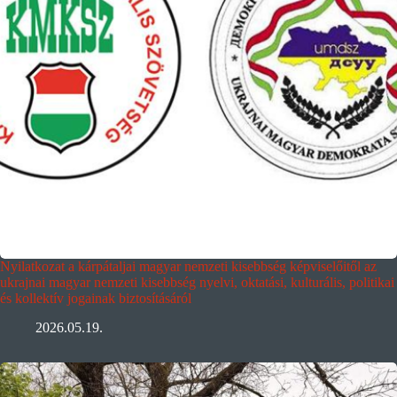
Nyilatkozat a kárpátaljai magyar nemzeti kisebbség képviselőitől az
ukrajnai magyar nemzeti kisebbség nyelvi, oktatási, kulturális, politikai
és kollektív jogainak biztosításáról
2026.05.19.