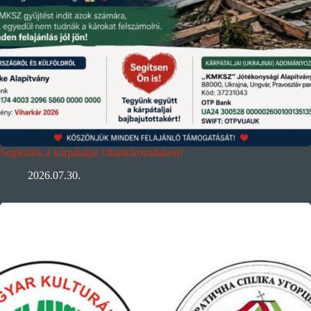
Segítsünk a kárpátaljai viharkárosultakon!
2026.07.30.