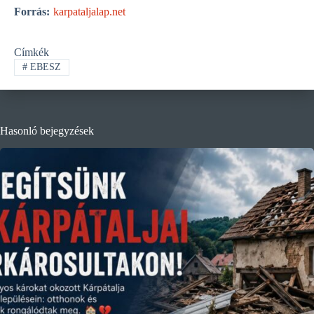
Forrás:
karpataljalap.net
Címkék
#
EBESZ
Hasonló bejegyzések