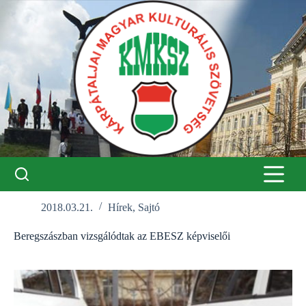
Skip
to
content
2018.03.21.
Hírek
,
Sajtó
Beregszászban vizsgálódtak az EBESZ képviselői