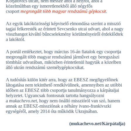
Korjatovics utcán, nem messze attól a helytől, ahol a
közelmúltban egy ismeretlenekből álló négyfős
csoport
megrongált több magyar rendszámú gépkocsit
.
Az egyik lakóközösségi képviselő elmondása szerint a misszió
tagjai felkeresték az érintett Sevcsenko utcai udvart, ahol a nagy
visszhangot kiváltó bűncselekmény körülményeiről érdeklődtek
a lakóktól.
A portál emlékeztet, hogy március 16-án fiatalok egy csoportja
megrongált több magyar rendszámú járművet egy beregszászi
tömbház udvarában, miközben érintetlenül hagyták a közelben
álló ukrán rendszámú személygépkocsikat.
A tudósítás külön kitér arra, hogy az EBESZ megfigyelőinek
látogatása nem tekinthető rendkívülinek, amennyiben az utóbbi
időben az EBESZ több csoportja tanulmányozza a kárpátaljai
helyzetet. Ugyancsak fontosnak tartotta hangsúlyozni
a
mukachevo.net
, hogy nem önálló misszióról van szó, hanem
annak az EBESZ-missziónak a néhány ivano-frankivszki
egységéről, amely 2014 óta működik Ukrajnában.
(mukachevo.net/Kárpátalja)