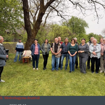
II. Medvehagyma-fesztivál