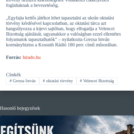
foglaltaknak a bevezetéséig.
„Egyfajta kettős játékot lehet tapasztalni az ukrán oktatási
törvény kérdésével kapcsolatban, az oktatási tárca azt
hangsúlyozza a kijevi sajtóban, hogy elfogadja a Velencei
Bizottság ajánlását, ugyanakkor a valóságban ezzel ellentétes
folyamatok tapasztalhatók” – nyilatkozta Grezsa István
kormánybiztos a Kossuth Rádió 180 perc című műsorában.
Forrás:
hirado.hu
Címkék
#
Grezsa István
#
oktatási törvény
#
Velencei Bizottság
Hasonló bejegyzések