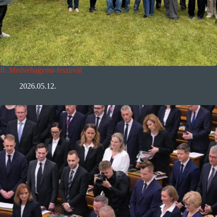
II. Medvehagyma-fesztivál
2026.05.12.