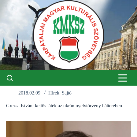
Skip
to
content
2018.02.09.
Hírek
,
Sajtó
Grezsa István: kettős játék az ukrán nyelvtörvény hátterében