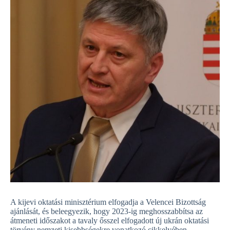
A kijevi oktatási minisztérium elfogadja a Velencei Bizottság
ajánlását, és beleegyezik, hogy 2023-ig meghosszabbítsa az
átmeneti időszakot a tavaly ősszel elfogadott új ukrán oktatási
törvény nemzeti kisebbségekre vonatkozó cikkelyében