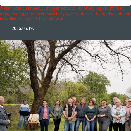
Nyilatkozat a kárpátaljai magyar nemzeti kisebbség képviselőitől az
ukrajnai magyar nemzeti kisebbség nyelvi, oktatási, kulturális, politikai
és kollektív jogainak biztosításáról
2026.05.19.