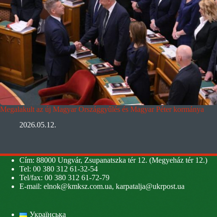
Megalakult az új Magyar Országgyűlés és Magyar Péter kormánya
2026.05.12.
Cím: 88000 Ungvár, Zsupanatszka tér 12. (Megyeház tér 12.)
Tel: 00 380 312 61-32-54
Tel/fax: 00 380 312 61-72-79
E-mail:
elnok@kmksz.com.ua
,
karpatalja@ukrpost.ua
Українська