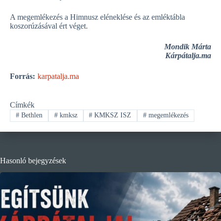
A megemlékezés a Himnusz eléneklése és az emléktábla
koszorúzásával ért véget.
Mondik Márta
Kárpátalja.ma
Forrás:
karpatalja.ma
Címkék
#
Bethlen
#
kmksz
#
KMKSZ ISZ
#
megemlékezés
Hasonló bejegyzések