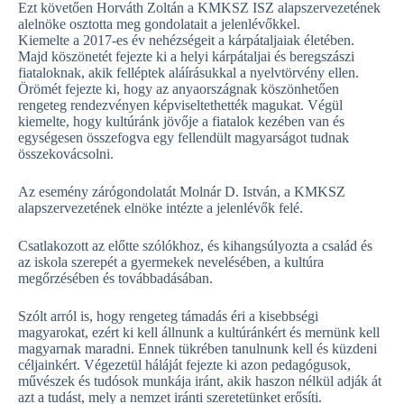
Ezt követően Horváth Zoltán a KMKSZ ISZ alapszervezetének
alelnöke osztotta meg gondolatait a jelenlévőkkel.
Kiemelte a 2017-es év nehézségeit a kárpátaljaiak életében.
Majd köszönetét fejezte ki a helyi kárpátaljai és beregszászi
fiataloknak, akik felléptek aláírásukkal a nyelvtörvény ellen.
Örömét fejezte ki, hogy az anyaországnak köszönhetően
rengeteg rendezvényen képviseltethették magukat. Végül
kiemelte, hogy kultúránk jövője a fiatalok kezében van és
egységesen összefogva egy fellendült magyarságot tudnak
összekovácsolni.
Az esemény zárógondolatát Molnár D. István, a KMKSZ
alapszervezetének elnöke intézte a jelenlévők felé.
Csatlakozott az előtte szólókhoz, és kihangsúlyozta a család és
az iskola szerepét a gyermekek nevelésében, a kultúra
megőrzésében és továbbadásában.
Szólt arról is, hogy rengeteg támadás éri a kisebbségi
magyarokat, ezért ki kell állnunk a kultúránkért és mernünk kell
magyarnak maradni. Ennek tükrében tanulnunk kell és küzdeni
céljainkért. Végezetül háláját fejezte ki azon pedagógusok,
művészek és tudósok munkája iránt, akik haszon nélkül adják át
azt a tudást, mely a nemzet iránti szeretetünket erősíti.