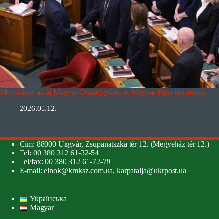
Megalakult az új Magyar Országgyűlés és Magyar Péter kormánya
2026.05.12.
Cím: 88000 Ungvár, Zsupanatszka tér 12. (Megyeház tér 12.)
Tel: 00 380 312 61-32-54
Tel/fax: 00 380 312 61-72-79
E-mail:
elnok@kmksz.com.ua
,
karpatalja@ukrpost.ua
Українська
Magyar