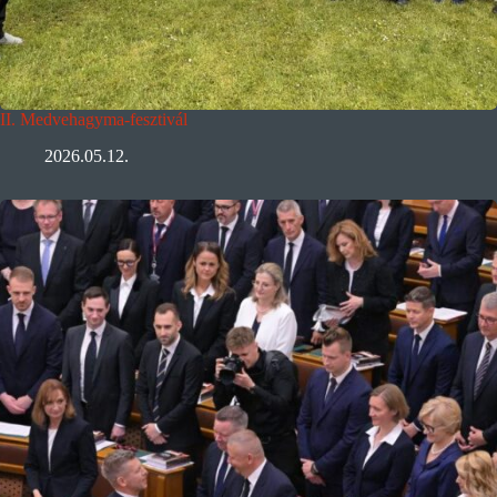
II. Medvehagyma-fesztivál
2026.05.12.