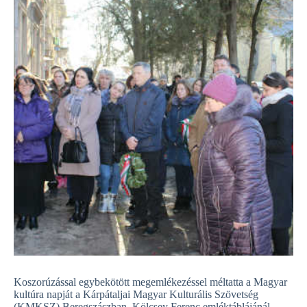
Koszorúzással egybekötött megemlékezéssel méltatta a Magyar
kultúra napját a Kárpátaljai Magyar Kulturális Szövetség
(KMKSZ) Beregszászban, Kölcsey Ferenc emléktáblájánál