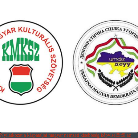
Nyilatkozat a kárpátaljai magyar nemzeti kisebbség képviselőitől az