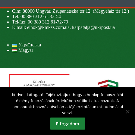
Cím: 88000 Ungvár, Zsupanatszka tér 12. (Megyeház tér 12.)
Tel: 00 380 312 61-32-54
Tel/fax: 00 380 312 61-72-79
E-mail:
elnok@kmksz.com.ua
,
karpatalja@ukrpost.ua
Українська
Magyar
Kedves Látogató! Tájékoztatjuk, hogy a honlap felhasználói
élmény fokozásának érdekében sütiket alkalmazunk. A
honlapunk használatával ön a tájékoztatásunkat tudomásul
veszi.
Elfogadom