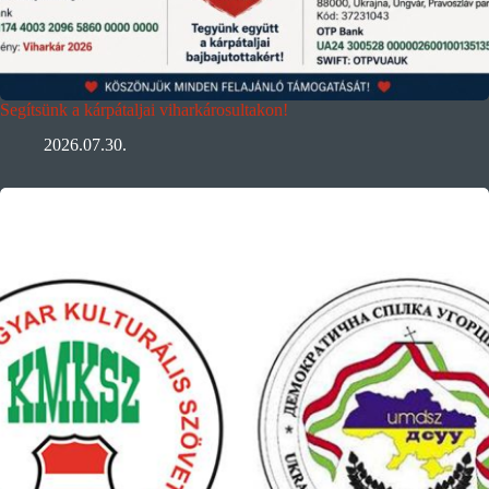
Segítsünk a kárpátaljai viharkárosultakon!
2026.07.30.