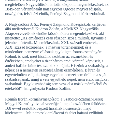
megfelelően Nagyszőlősön tartotta központi megemlékezését, az
1849-ben vértanúhalált halt egykori Ugocsa megyei főispán,
országbíró, felsőházi elnök, Perényi Zsigmond báró szobránál.
A Nagyszőlősi 3. Sz. Perényi Zsigmond Középiskola kertjében
álló mellszobornál Kudron Zoltán, a KMKSZ Nagyszőlősi
Alapszervezetének elnöke köszöntötte a megemlékezőket, aki
kifejtette: „Az emlékezés csak részben szól a múltról, ugyanis a
jelenben történik. Mi emlékezünk, XXI. századi emberek, a
XIX. század közepének, a magyar történelemnek és a
mindenkori nemzetté válásnak egyik igen fontos eseményére.
Rólunk is szól, mert hiszünk azokban az eszmékben és
értékekben, amelyeket a tizenhárom aradi vértanú képviselt, s
amiért halálos büntetést szabtak ki rájuk. Hiszünk a szabadság, a
népek és a nemzetek szabadságának eszméjében. Bátran és
egyértelműen valljuk, hogy egyetlen nemzet sem örülhet a saját
szabadságának, amíg a vele együtt élő népek nem érzik magukat
szabadnak. Egyik szabadság sem vesz el a másik mértékéből és
értékéből”–hangsúlyozta Kudron Zoltán.
Román István kormánymegbízott, a Szabolcs-Szatmár-Bereg
Megyei Kormányhivatal vezetője ünnepi beszédében felidézte a
168 évvel ezelőtt kivégzett hazafiak hősiességét, majd
kijelentette: „Ma nemcsak emlékezni és fejet hajtani gyűltünk