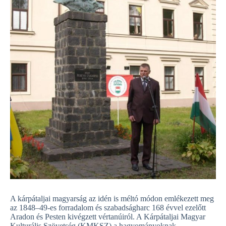
A kárpátaljai magyarság az idén is méltó módon emlékezett meg
az 1848–49-es forradalom és szabadságharc 168 évvel ezelőtt
Aradon és Pesten kivégzett vértanúiról. A Kárpátaljai Magyar
Kulturális Szövetség (KMKSZ) a hagyományoknak