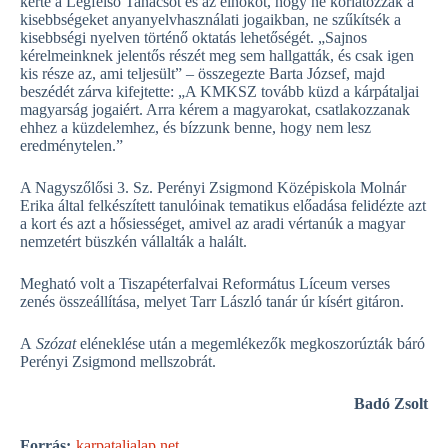
kérte a Legfelső Tanácsot és az elnököt, hogy ne korlátozzák a
kisebbségeket anyanyelvhasználati jogaikban, ne szűkítsék a
kisebbségi nyelven történő oktatás lehetőségét. „Sajnos
kérelmeinknek jelentős részét meg sem hallgatták, és csak igen
kis része az, ami teljesült” – összegezte Barta József, majd
beszédét zárva kifejtette: „A KMKSZ tovább küzd a kárpátaljai
magyarság jogaiért. Arra kérem a magyarokat, csatlakozzanak
ehhez a küzdelemhez, és bízzunk benne, hogy nem lesz
eredménytelen.”
A Nagyszőlősi 3. Sz. Perényi Zsigmond Középiskola Molnár
Erika által felkészített tanulóinak tematikus előadása felidézte azt
a kort és azt a hősiességet, amivel az aradi vértanúk a magyar
nemzetért büszkén vállalták a halált.
Megható volt a Tiszapéterfalvai Református Líceum verses
zenés összeállítása, melyet Tarr László tanár úr kísért gitáron.
A
Szózat
eléneklése után a megemlékezők megkoszorúzták báró
Perényi Zsigmond mellszobrát.
Badó Zsolt
Forrás:
karpataljalap.net