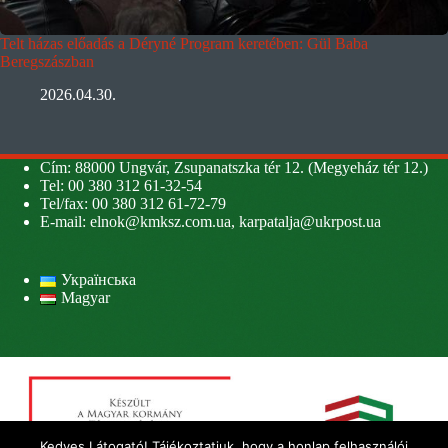
Telt házas előadás a Déryné Program keretében: Gül Baba
Beregszászban
2026.04.30.
Cím: 88000 Ungvár, Zsupanatszka tér 12. (Megyeház tér 12.)
Tel: 00 380 312 61-32-54
Tel/fax: 00 380 312 61-72-79
E-mail:
elnok@kmksz.com.ua
,
karpatalja@ukrpost.ua
Українська
Magyar
Kedves Látogató! Tájékoztatjuk, hogy a honlap felhasználói