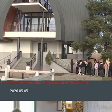
Több mint háromezer diák látogatott már el Tiszacsomára
2026.05.05.