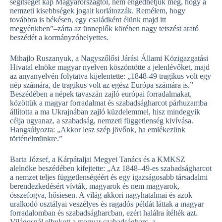
segítséget kap Magyarországtól, nem engedhetjük meg, hogy a
nemzeti kisebbségek jogait korlátozzák. Remélem, hogy
továbbra is békésen, egy családként élünk majd itt
megyénkben”–zárta az ünneplők körében nagy tetszést arató
beszédét a kormányzóhelyettes.
Mihajlo Ruszanyuk, a Nagyszőlősi Járási Állami Közigazgatási
Hivatal elnöke magyar nyelven köszöntötte a jelenlévőket, majd
az anyanyelvén folytatva kijelentette: „1848-49 tragikus volt egy
nép számára, de tragikus volt az egész Európa számára is.”
Beszédében a népek tavaszán zajló európai forradalmakat,
közöttük a magyar forradalmat és szabadságharcot párhuzamba
állította a ma Ukrajnában zajló küzdelemmel, hisz mindegyik
célja ugyanaz, a szabadság, nemzeti függetlenség kivívása.
Hangsúlyozta: „Akkor lesz szép jövőnk, ha emlékezünk
történelmünkre.”
Barta József, a Kárpátaljai Megyei Tanács és a KMKSZ
alelnöke beszédében kifejtette: „Az 1848–49-es szabadságharcot
a nemzet teljes függetlenségéért és egy igazságosabb társadalmi
berendezkedésért vívták, magyarok és nem magyarok,
összefogva, hősiesen. A világ akkori nagyhatalmai és azok
uralkodó osztályai veszélyes és ragadós példát láttak a magyar
forradalomban és szabadságharcban, ezért halálra ítélték azt.
Világosnál elbukott a magyar szabadságharc, a