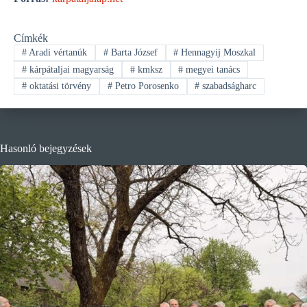
Címkék
#
Aradi vértanúk
#
Barta József
#
Hennagyij Moszkal
#
kárpátaljai magyarság
#
kmksz
#
megyei tanács
#
oktatási törvény
#
Petro Porosenko
#
szabadságharc
Hasonló bejegyzések