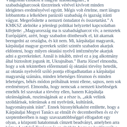
szabadságharcosok tízezreinek vérével kivívott minden
ideiglenes eredményével együtt. Mégis volt értelme, mert lángra
lobbantotta a lelkekben parázsló szabadság és igazság iránti
vágyat. Megerősítette a nemzeti öntudatot és összetartást.” A
KMKSZ alelnöke a jelenlegi politikai helyzettel kapcsolatban
kifejtette: „Magyarország ma is szabadságharcot vív, a nemzetek
Európájáért, azért, hogy szabadon dönthessék el, kit akarnak
beengedni az országba, és kit nem. Mi, kárpátaljai magyarok,
kárpátaljai magyar gyerekek szülei szintén szabadon akarjuk
eldönteni, hogy milyen oktatási nyelvű intézménybe akarjuk
adni a gyerekeinket. Annál is inkább, mivel ez a jog alkotmány
által biztosított jogunk itt, Ukrajnában.” Barta József elmondta,
hogy a sok tekintetben előremutató új oktatási törvény hetedik,
az oktatás nyelvéről szóló pontja elfogadhatatlan a kárpátaljai
magyarság számára, minden lehetséges fórumon és minden
lehetséges, békés módon próbálnak tenni ellene, sajnos, nem sok
eredménnyel. Elmondta, hogy nemcsak a nemzeti kisebbségek
emelték fel szavukat a törvény ellen, hanem Kárpátalja
ukránságának, ruszinságának az a része is, „akik velünk
szolidárisak, toleránsak a mi nyelvünk, kultúránk,
hagyományaink iránt”. Ennek bizonyítékaként említette, hogy a
Kárpátaljai Megyei Tanács az elmúlt év decemberében és ez év
szeptemberében is nagy szavazattöbbséggel elfogadott egy
olyan, a központi hatalomnak címzett beadványt, amelyben arra