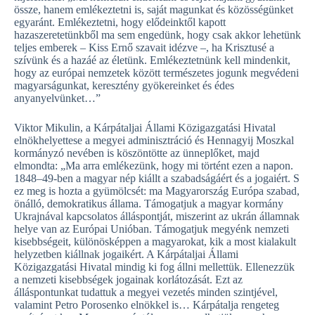
össze, hanem emlékeztetni is, saját magunkat és közösségünket
egyaránt. Emlékeztetni, hogy elődeinktől kapott
hazaszeretetünkből ma sem engedünk, hogy csak akkor lehetünk
teljes emberek – Kiss Ernő szavait idézve –, ha Krisztusé a
szívünk és a hazáé az életünk. Emlékeztetnünk kell mindenkit,
hogy az európai nemzetek között természetes jogunk megvédeni
magyarságunkat, keresztény gyökereinket és édes
anyanyelvünket…”
Viktor Mikulin, a Kárpátaljai Állami Közigazgatási Hivatal
elnökhelyettese a megyei adminisztráció és Hennagyij Moszkal
kormányzó nevében is köszöntötte az ünneplőket, majd
elmondta: „Ma arra emlékezünk, hogy mi történt ezen a napon.
1848–49-ben a magyar nép kiállt a szabadságáért és a jogaiért. S
ez meg is hozta a gyümölcsét: ma Magyarország Európa szabad,
önálló, demokratikus állama. Támogatjuk a magyar kormány
Ukrajnával kapcsolatos álláspontját, miszerint az ukrán államnak
helye van az Európai Unióban. Támogatjuk megyénk nemzeti
kisebbségeit, különösképpen a magyarokat, kik a most kialakult
helyzetben kiállnak jogaikért. A Kárpátaljai Állami
Közigazgatási Hivatal mindig ki fog állni mellettük. Ellenezzük
a nemzeti kisebbségek jogainak korlátozását. Ezt az
álláspontunkat tudattuk a megyei vezetés minden szintjével,
valamint Petro Porosenko elnökkel is… Kárpátalja rengeteg