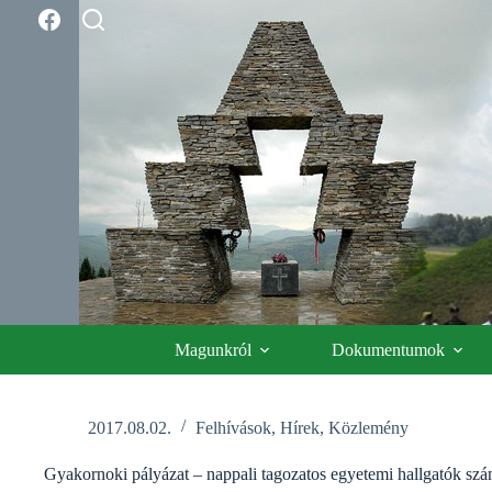
Skip
to
content
Magunkról
Dokumentumok
2017.08.02.
Felhívások
,
Hírek
,
Közlemény
Gyakornoki pályázat – nappali tagozatos egyetemi hallgatók sz