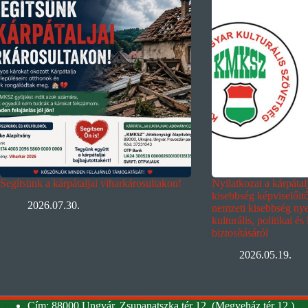
Segítsünk a kárpátaljai viharkárosultakon!
Nyilatkozat a kárpáta
kisebbség képviselőit
2026.07.30.
nemzeti kisebbség nyel
kulturális, politikai és
biztosításáról
2026.05.19.
Cím: 88000 Ungvár, Zsupanatszka tér 12. (Megyeház tér 12.)