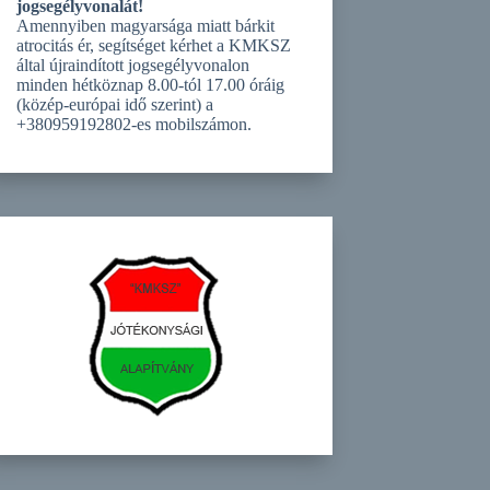
jogsegélyvonalát!
Amennyiben magyarsága miatt bárkit
atrocitás ér, segítséget kérhet a KMKSZ
által újraindított jogsegélyvonalon
minden hétköznap 8.00-tól 17.00 óráig
(közép-európai idő szerint) a
+380959192802-es mobilszámon.