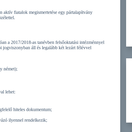
en aktív fiatalok megismertetése egy pártalapítvány
élettel.
tóan a 2017/2018-as tanévben felsőoktatási intézménnyel
jogviszonyban áll és legalább két lezárt félévvel
y német);
al lehet:
gfelelő hiteles dokumentum;
ázó ilyennel rendelkezik;