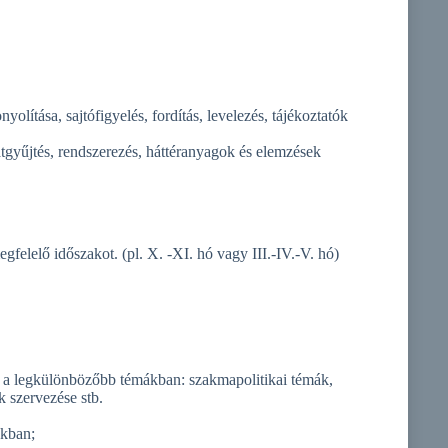
lítása, sajtófigyelés, fordítás, levelezés, tájékoztatók
gyűjtés, rendszerezés, háttéranyagok és elemzések
felelő időszakot. (pl. X. -XI. hó vagy III.-IV.-V. hó)
tok a legkülönbözőbb témákban: szakmapolitikai témák,
 szervezése stb.
nkban;