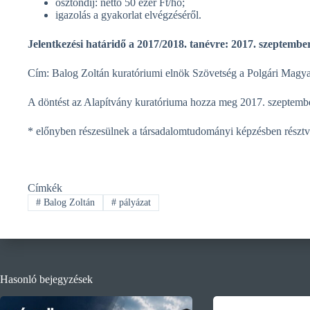
ösztöndíj: nettó 50 ezer Ft/hó;
igazolás a gyakorlat elvégzéséről.
Jelentkezési határidő a 2017/2018. tanévre: 2017. szeptember
Cím: Balog Zoltán kuratóriumi elnök Szövetség a Polgári Magya
A döntést az Alapítvány kuratóriuma hozza meg 2017. szeptemb
* előnyben részesülnek a társadalomtudományi képzésben résztv
Címkék
#
Balog Zoltán
#
pályázat
Hasonló bejegyzések