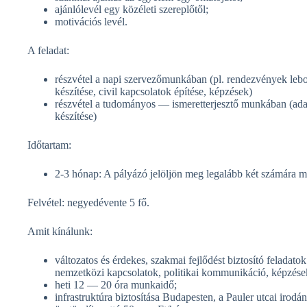
ajánlólevél egy közéleti szereplőtől;
motivációs levél.
A feladat:
részvétel a napi szervezőmunkában (pl. rendezvények lebonyo
készítése, civil kapcsolatok építése, képzések)
részvétel a tudományos — ismeretterjesztő munkában (adat
készítése)
Időtartam:
2-3 hónap: A pályázó jelöljön meg legalább két számára meg
Felvétel: negyedévente 5 fő.
Amit kínálunk:
változatos és érdekes, szakmai fejlődést biztosító felada
nemzetközi kapcsolatok, politikai kommunikáció, képzések
heti 12 — 20 óra munkaidő;
infrastruktúra biztosítása Budapesten, a Pauler utcai irodá