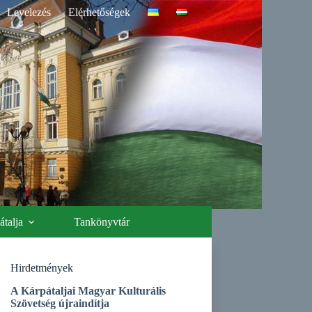
Levelezés
Elérhetőségek
talja
Tankönyvtár
Hirdetmények
A Kárpátaljai Magyar Kulturális
Szövetség újraindítja