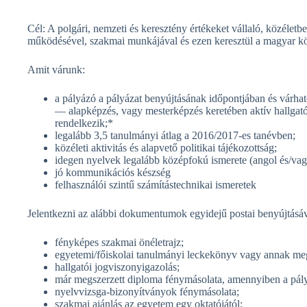
Cél: A polgári, nemzeti és keresztény értékeket vállaló, közéletb
működésével, szakmai munkájával és ezen keresztül a magyar köz
Amit várunk:
a pályázó a pályázat benyújtásának időpontjában és várha
— alapképzés, vagy mesterképzés keretében aktív hallgatói 
rendelkezik;*
legalább 3,5 tanulmányi átlag a 2016/2017-es tanévben;
közéleti aktivitás és alapvető politikai tájékozottság;
idegen nyelvek legalább középfokú ismerete (angol és/vag
jó kommunikációs készség
felhasználói szintű számítástechnikai ismeretek
Jelentkezni az alábbi dokumentumok egyidejű postai benyújtásáv
fényképes szakmai önéletrajz;
egyetemi/főiskolai tanulmányi leckekönyv vagy annak me
hallgatói jogviszonyigazolás;
már megszerzett diploma fénymásolata, amennyiben a pály
nyelvvizsga-bizonyítványok fénymásolata;
szakmai ajánlás az egyetem egy oktatójától;