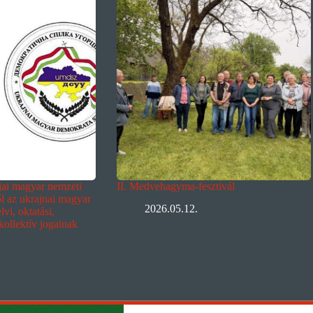
ljai magyar nemzeti
II. Medvehagyma-fesztivál
ől az ukrajnai magyar
2026.05.12.
vi, oktatási,
 kollektív jogainak