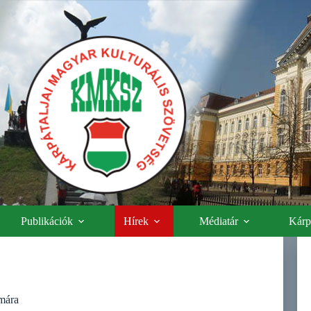
Publikációk
Hírek
Médiatár
Kárpá
ámára