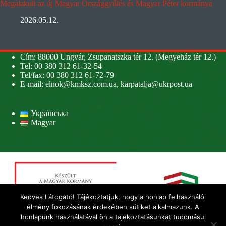
Megalakult az új Magyar Országgyűlés és Magyar Péter kormánya
2026.05.12.
Cím: 88000 Ungvár, Zsupanatszka tér 12. (Megyeház tér 12.)
Tel: 00 380 312 61-32-54
Tel/fax: 00 380 312 61-72-79
E-mail:
elnok@kmksz.com.ua
,
karpatalja@ukrpost.ua
Українська
Magyar
Kedves Látogató! Tájékoztatjuk, hogy a honlap felhasználói
élmény fokozásának érdekében sütiket alkalmazunk. A
honlapunk használatával ön a tájékoztatásunkat tudomásul