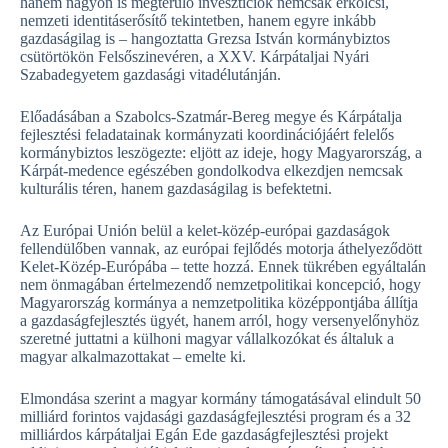
hanem nagyon is megtérülő invesztíciók nemcsak erkölcsi,
nemzeti identitáserősítő tekintetben, hanem egyre inkább
gazdaságilag is – hangoztatta Grezsa István kormánybiztos
csütörtökön Felsőszinevéren, a XXV. Kárpátaljai Nyári
Szabadegyetem gazdasági vitadélutánján.
Előadásában a Szabolcs-Szatmár-Bereg megye és Kárpátalja
fejlesztési feladatainak kormányzati koordinációjáért felelős
kormánybiztos leszögezte: eljött az ideje, hogy Magyarország, a
Kárpát-medence egészében gondolkodva elkezdjen nemcsak
kulturális téren, hanem gazdaságilag is befektetni.
Az Európai Unión belül a kelet-közép-európai gazdaságok
fellendülőben vannak, az európai fejlődés motorja áthelyeződött
Kelet-Közép-Európába – tette hozzá. Ennek tükrében egyáltalán
nem önmagában értelmezendő nemzetpolitikai koncepció, hogy
Magyarország kormánya a nemzetpolitika középpontjába állítja
a gazdaságfejlesztés ügyét, hanem arról, hogy versenyelőnyhöz
szeretné juttatni a külhoni magyar vállalkozókat és általuk a
magyar alkalmazottakat – emelte ki.
Elmondása szerint a magyar kormány támogatásával elindult 50
milliárd forintos vajdasági gazdaságfejlesztési program és a 32
milliárdos kárpátaljai Egán Ede gazdaságfejlesztési projekt