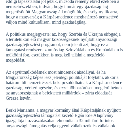
eddigi tapasztalatai jól jelzik, micsoda remény ébred ezekben a
nemzetrészekben, tudván, hogy immár egy gazdaságilag
megerősödött Magyarország áll mögöttük, és esély nyílik arra,
hogy a magyarság a Kárpát-medence meghatározó nemzetévé
váljon mind kulturálisan, mind gazdaságilag.
A politikus megjegyezte: az, hogy Szerbia és Ukrajna elfogadja
a területükön élő magyar közösségeknek nyújtott anyaországi
gazdaságfejlesztési programot, nem jelenti azt, hogy ez a
támogatási rendszer az uniós tag Szlovákiában és Romániában is
működni fog, esetükben is meg kell találni a megfelelő
megoldást.
Az együttműködésnek most nincsenek akadályai, és ha
Magyarország képes lesz jelenlegi politikáját folytatni, akkor a
határon túli nemzetrészek bekapcsolódhatnak a Kárpát-medence
gazdasági vérkeringésébe, és ezzel többszörösen megtérülhetnek
az anyaországnak a befektetett milliárdok – zárta előadását
Grezsa István.
Berki Marianna, a magyar kormány által Kárpátaljának nyújtott
gazdaságfejlesztési támogatást kezelő Egán Ede Alapítvány
igazgatója hozzászólásában elmondta: a 32 milliárd forintos
anyaországi támogatás célja egyéni vállalkozók és vállalatok