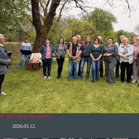
II. Medvehagyma-fesztivál
2026.05.12.