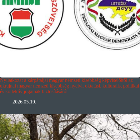
Nyilatkozat a kárpátaljai magyar nemzeti kisebbség képviselőitől az
ukrajnai magyar nemzeti kisebbség nyelvi, oktatási, kulturális, politikai
és kollektív jogainak biztosításáról
2026.05.19.