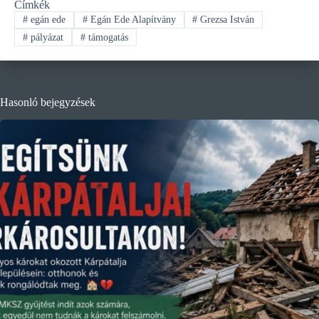
Címkék
#
egán ede
#
Egán Ede Alapítvány
#
Grezsa István
#
pályázat
#
támogatás
Hasonló bejegyzések