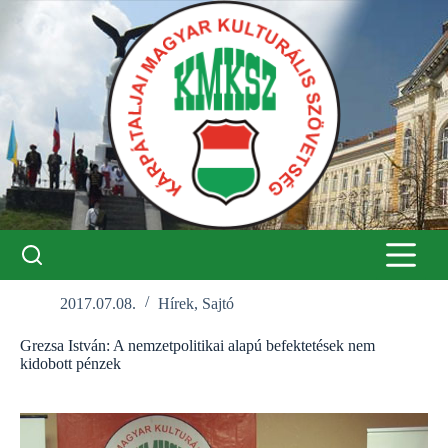
Skip
to
content
2017.07.08.
Hírek
,
Sajtó
Grezsa István: A nemzetpolitikai alapú befektetések nem
kidobott pénzek