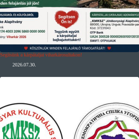
Segítsünk a kárpátaljai viharkárosultakon!
2026.07.30.