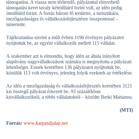
támogatása. A vissza nem térítendő, pályázattal elnyerhető
támogatási keret tavaly kétmilliárd forint volt, az idén pedig
ötmilliárd forint. A forrás három fő területre, a turisztikára,
mezőgazdaságra és vállalkozásfejlesztésre összpontosul –
ismertette.
Tájékoztatása szerint a múlt évben 1190 érvényes pályázatot
nyújtottak be, az egyéni vállalkozók mellett 115 vállalat.
A szakember azt is elmondta, hogy idén az általa irányított
alapítvány nagyvállalkozások számára is megnyitotta a pályázati
lehetőséget. Ennek keretében 136 pályázatot nyújtottak be,
közülük 113 volt érvényes, jelenleg folyik ezeknek az értékelése.
Az idén a mezőgazdaság és vállalkozásfejlesztés keretében 3121
kis összegű pályázat érkezett be, 93 százalékban
kisvállalkozóktól, a többi vállalatoktól – közölte Berki Marianna.
(MTI)
Forrás:
www.karpataljalap.net