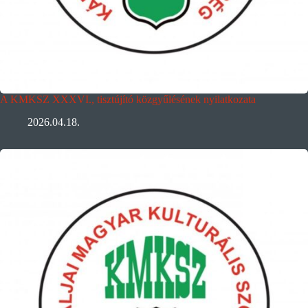
A KMKSZ XXXVI., tisztújító közgyűlésének nyilatkozata
2026.04.18.