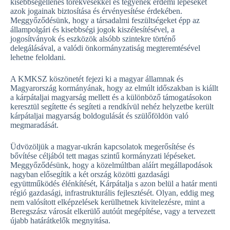
kisebbségellenes törekvésekkel és tegyenek érdemi lépéseket
azok jogainak biztosítása és érvényesítése érdekében.
Meggyőződésünk, hogy a társadalmi feszültségeket épp az
állampolgári és kisebbségi jogok kiszélesítésével, a
jogosítványok és eszközök alsóbb szintekre történő
delegálásával, a valódi önkormányzatiság megteremtésével
lehetne feloldani.
A KMKSZ köszönetét fejezi ki a magyar államnak és
Magyarország kormányának, hogy az elmúlt időszakban is kiállt
a kárpátaljai magyarság mellett és a különböző támogatásokon
keresztül segítette és segíteti a rendkívül nehéz helyzetbe került
kárpátaljai magyarság boldogulását és szülőföldön való
megmaradását.
Üdvözöljük a magyar-ukrán kapcsolatok megerősítése és
bővítése céljából tett magas szintű kormányzati lépéseket.
Meggyőződésünk, hogy a közelmúltban aláírt megállapodások
nagyban elősegítik a két ország közötti gazdasági
együttműködés élénkítését, Kárpátalja s azon belül a határ menti
régió gazdasági, infrastrukturális fejlesztését. Olyan, eddig meg
nem valósított elképzelések kerülhetnek kivitelezésre, mint a
Beregszász városát elkerülő autóút megépítése, vagy a tervezett
újabb határátkelők megnyitása.