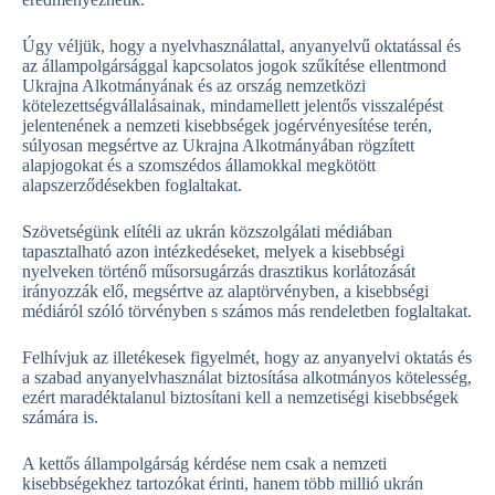
Úgy véljük, hogy a nyelvhasználattal, anyanyelvű oktatással és
az állampolgársággal kapcsolatos jogok szűkítése ellentmond
Ukrajna Alkotmányának és az ország nemzetközi
kötelezettségvállalásainak, mindamellett jelentős visszalépést
jelentenének a nemzeti kisebbségek jogérvényesítése terén,
súlyosan megsértve az Ukrajna Alkotmányában rögzített
alapjogokat és a szomszédos államokkal megkötött
alapszerződésekben foglaltakat.
Szövetségünk elítéli az ukrán közszolgálati médiában
tapasztalható azon intézkedéseket, melyek a kisebbségi
nyelveken történő műsorsugárzás drasztikus korlátozását
irányozzák elő, megsértve az alaptörvényben, a kisebbségi
médiáról szóló törvényben s számos más rendeletben foglaltakat.
Felhívjuk az illetékesek figyelmét, hogy az anyanyelvi oktatás és
a szabad anyanyelvhasználat biztosítása alkotmányos kötelesség,
ezért maradéktalanul biztosítani kell a nemzetiségi kisebbségek
számára is.
A kettős állampolgárság kérdése nem csak a nemzeti
kisebbségekhez tartozókat érinti, hanem több millió ukrán