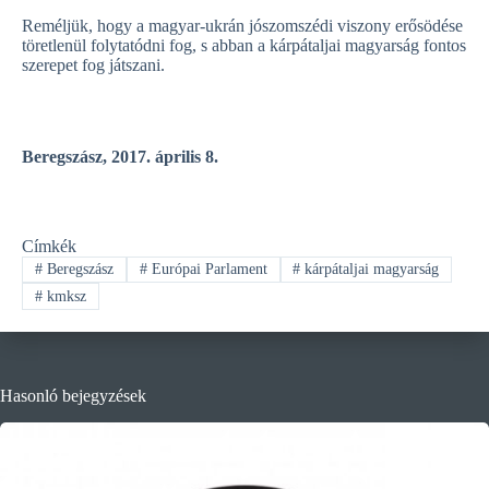
Reméljük, hogy a magyar-ukrán jószomszédi viszony erősödése
töretlenül folytatódni fog, s abban a kárpátaljai magyarság fontos
szerepet fog játszani.
Beregszász, 2017. április 8.
Címkék
#
Beregszász
#
Európai Parlament
#
kárpátaljai magyarság
#
kmksz
Hasonló bejegyzések