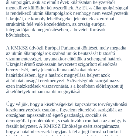
állampolgárt, akik az elmúlt évek kilátástalan helyzetéből
menekülve külföldre kényszerültek. Az EU-s állampolgársággal
is rendelkező ukrán állampolgárok nemhogy nem veszélyeztetik
Ukrajnát, de komoly lehetőségeket jelentenek az európai
struktúrák felé való közeledésben, az ország európai
integrációjának megerősítésében, a bevételi források
bővítésében.
A KMKSZ üdvözli Európai Parlament döntését, mely megadta
az ukrán állampolgárok szabad uniós beutazását biztosító
vízummentességet, ugyanakkor elítéljük a schengeni határok
Ukrajnát érintő szakaszain bevezetett szigorított ellenőrzés
bevezetését, mely jelentős fennakadásokat okoz a
határátkelésben, így a határok megnyílása helyett azok
átjárhatatlanságát eredményezi. Szövetségünk szorgalmazza
ezen intézkedések visszavonását, s a korábban előirányzott új
átkelőhelyek mihamarabbi megnyitását.
Úgy véljük, hogy a kisebbségekkel kapcsolatos törvényalkotási
kezdeményezések csupán a figyelem elterelését szolgálják az
országban tapasztalható égető gazdasági, szociális és
demográfiai problémákról, s csak tovább ronthatja az amúgy is
feszült helyzetet. A KMKSZ Elnöksége ezért szorgalmazza,
hogy a hatalmi szervek hagyjanak fel a jogi formába burkolt