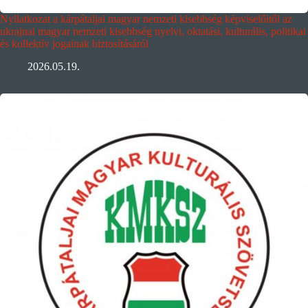
Nyilatkozat a kárpátaljai magyar nemzeti kisebbség képviselőitől az
ukrajnai magyar nemzeti kisebbség nyelvi, oktatási, kulturális, politikai
és kollektív jogainak biztosításáról
2026.05.19.