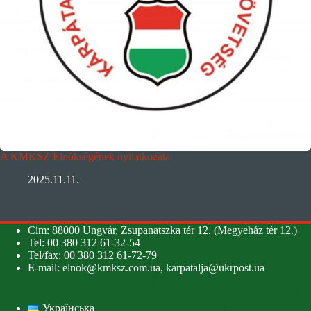
A KMKSZ Elnökségének nyilatkozata
2025.11.11.
Cím: 88000 Ungvár, Zsupanatszka tér 12. (Megyeház tér 12.)
Tel: 00 380 312 61-32-54
Tel/fax: 00 380 312 61-72-79
E-mail:
elnok@kmksz.com.ua
,
karpatalja@ukrpost.ua
Українська