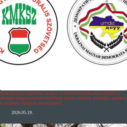
Nyilatkozat a kárpátaljai magyar nemzeti kisebbség képviselőitől az
ukrajnai magyar nemzeti kisebbség nyelvi, oktatási, kulturális, politikai
és kollektív jogainak biztosításáról
2026.05.19.