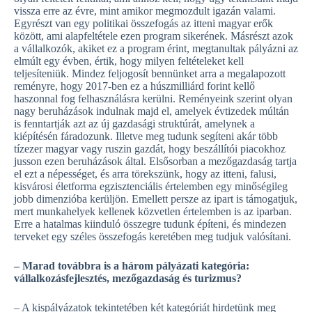
vissza erre az évre, mint amikor megmozdult igazán valami.
Egyrészt van egy politikai összefogás az itteni magyar erők
között, ami alapfeltétele ezen program sikerének. Másrészt azok
a vállalkozók, akiket ez a program érint, megtanultak pályázni az
elmúlt egy évben, értik, hogy milyen feltételeket kell
teljesíteniük. Mindez feljogosít bennünket arra a megalapozott
reményre, hogy 2017-ben ez a húszmilliárd forint kellő
haszonnal fog felhasználásra kerülni. Reményeink szerint olyan
nagy beruházások indulnak majd el, amelyek évtizedek múltán
is fenntartják azt az új gazdasági struktúrát, amelynek a
kiépítésén fáradozunk. Illetve meg tudunk segíteni akár több
tízezer magyar vagy ruszin gazdát, hogy beszállítói piacokhoz
jusson ezen beruházások által. Elsősorban a mezőgazdaság tartja
el ezt a népességet, és arra törekszünk, hogy az itteni, falusi,
kisvárosi életforma egzisztenciális értelemben egy minőségileg
jobb dimenzióba kerüljön. Emellett persze az ipart is támogatjuk,
mert munkahelyek kellenek közvetlen értelemben is az iparban.
Erre a hatalmas kiinduló összegre tudunk építeni, és mindezen
terveket egy széles összefogás keretében meg tudjuk valósítani.
– Marad továbbra is a három pályázati kategória:
vállalkozásfejlesztés, mezőgazdaság és turizmus?
– A kispályázatok tekintetében két kategóriát hirdetünk meg