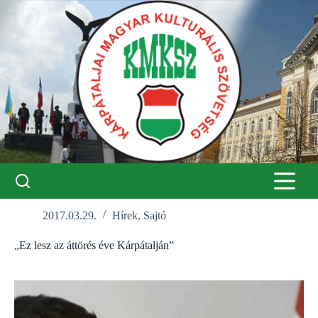
Skip
to
content
2017.03.29.
Hírek
,
Sajtó
„Ez lesz az áttörés éve Kárpátalján”