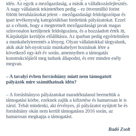
idén. Az egyik a mezőgazdaság, a másik a vállalkozásfejlesztés.
A nagy vállalatok tekintetében pedig – ez ötvenmillió forint
fölötti beruházásokat jelent – mezőgazdasági feldolgozóipar és
ipari tevékenység kategóriákban hirdetünk pályázatokat. Ezzel
az a célunk, hogy a megtermelt mezőgazdasági javak magas
színvonalon kerüljenek feldolgozásra, és a hozzáadott érték itt,
Kárpátalján kerüljön előállításra. Az iparban pedig egyértelműen
a munkahelyteremtés a lényeg. Olyan vállalatokkal tárgyalunk,
akik akár hét-nyolcszáz munkahelyet hoznának létre a
következő egy-két év során, amennyiben a támogatás
konstrukciójáról meg tudunk állapodni, és erre minden esély
megvan.
– A tavalyi évben forráshiány miatt nem támogatott
pályázók mire számíthatnak idén?
– A forráshiányos pályázatokat maradéktalanul beemeltük a
támogatási körbe, ezeknek zajlik a kifizetése és hamarosan le is
zárul. Tehát mindenki, aki érvényes, jó pályázatot nyújtott be és
forráshiány okán nem került támogatásra 2016 során, az
hamarosan megkapja a támogatást.
Badó Zsolt