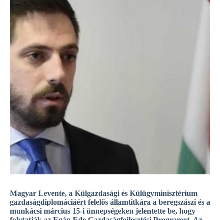
Magyar Levente, a Külgazdasági és Külügyminisztérium
gazdaságdiplomáciáért felelős államtitkára a beregszászi és a
munkácsi március 15-i ünnepségeken jelentette be, hogy
folytatják az Egán Ede Gazdaságfejlesztési Programot. Az