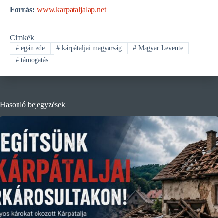
Forrás:
www.karpataljalap.net
Címkék
#
egán ede
#
kárpátaljai magyarság
#
Magyar Levente
#
támogatás
Hasonló bejegyzések