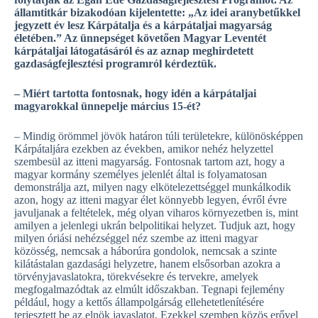
államtitkár bizakodóan kijelentette: „Az idei aranybetűkkel
jegyzett év lesz Kárpátalja és a kárpátaljai magyarság
életében.” Az ünnepséget követően Magyar Leventét
kárpátaljai látogatásáról és az aznap meghirdetett
gazdaságfejlesztési programról kérdeztük.
– Miért tartotta fontosnak, hogy idén a kárpátaljai
magyarokkal ünnepelje március 15-ét?
– Mindig örömmel jövök határon túli területekre, különösképpen
Kárpátaljára ezekben az években, amikor nehéz helyzettel
szembesül az itteni magyarság. Fontosnak tartom azt, hogy a
magyar kormány személyes jelenlét által is folyamatosan
demonstrálja azt, milyen nagy elkötelezettséggel munkálkodik
azon, hogy az itteni magyar élet könnyebb legyen, évről évre
javuljanak a feltételek, még olyan viharos környezetben is, mint
amilyen a jelenlegi ukrán belpolitikai helyzet. Tudjuk azt, hogy
milyen óriási nehézséggel néz szembe az itteni magyar
közösség, nemcsak a háborúra gondolok, nemcsak a szinte
kilátástalan gazdasági helyzetre, hanem elsősorban azokra a
törvényjavaslatokra, törekvésekre és tervekre, amelyek
megfogalmazódtak az elmúlt időszakban. Tegnapi fejlemény
például, hogy a kettős állampolgárság ellehetetlenítésére
terjesztett be az elnök javaslatot. Ezekkel szemben közös erővel