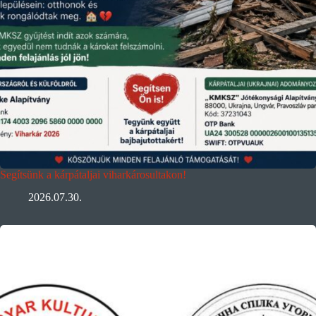
Segítsünk a kárpátaljai viharkárosultakon!
2026.07.30.