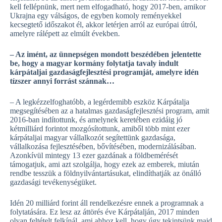
kell fellépnünk, mert nem elfogadható, hogy 2017-ben, amikor
Ukrajna egy válságos, de egyben komoly reményekkel
kecsegtető időszakot él, akkor letérjen arról az európai útról,
amelyre rálépett az elmúlt években.
– Az imént, az ünnepségen mondott beszédében jelentette
be, hogy a magyar kormány folytatja tavaly indult
kárpátaljai gazdaságfejlesztési programját, amelyre idén
tízszer annyi forrást szánnak…
– A legkézzelfoghatóbb, a legérdemibb eszköz Kárpátalja
megsegítésében az a hatalmas gazdaságfejlesztési program, amit
2016-ban indítottunk, és amelynek keretében ezidáig jó
kétmilliárd forintot mozgósítottunk, amiből több mint ezer
kárpátaljai magyar vállalkozót segítettünk gazdasága,
vállalkozása fejlesztésében, bővítésében, modernizálásában.
Azonkívül mintegy 13 ezer gazdának a földbemérését
támogatjuk, ami azt szolgálja, hogy ezek az emberek, miután
rendbe tesszük a földnyilvántartásukat, elindíthatják az önálló
gazdasági tevékenységüket.
Idén 20 milliárd forint áll rendelkezésre ennek a programnak a
folytatására. Ez lesz az áttörés éve Kárpátalján, 2017 minden
olyan feltételt felkínál, ami ahhoz kell, hogy úgy tekintsünk majd