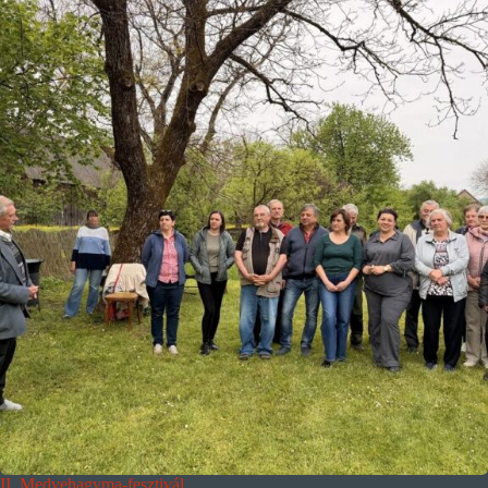
II. Medvehagyma-fesztivál