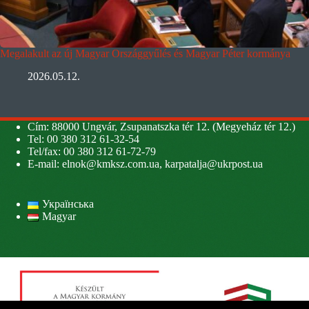
Megalakult az új Magyar Országgyűlés és Magyar Péter kormánya
2026.05.12.
Cím: 88000 Ungvár, Zsupanatszka tér 12. (Megyeház tér 12.)
Tel: 00 380 312 61-32-54
Tel/fax: 00 380 312 61-72-79
E-mail:
elnok@kmksz.com.ua
,
karpatalja@ukrpost.ua
Українська
Magyar