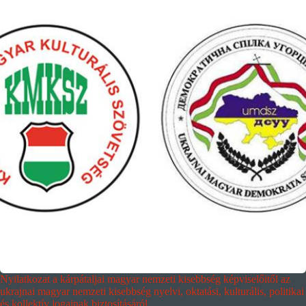
Nyilatkozat a kárpátaljai magyar nemzeti kisebbség képviselőitől az
ukrajnai magyar nemzeti kisebbség nyelvi, oktatási, kulturális, politikai
és kollektív jogainak biztosításáról