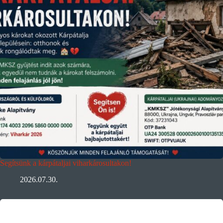
Segítsünk a kárpátaljai viharkárosultakon!
2026.07.30.