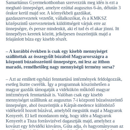
Samaritánus Gyermekotthonban szervezzük meg idén is ezt a
megható ünnepséget, amelyre ezúttal augusztus 6-án, délután 3
órakor kerül majd sor. A környékbeli gazdákat,
gazdaszervezetek vezetőit, vállalkozókat, és a KMKSZ
középszintű szervezeteinek küldöttségeit várjuk erre az
ünnepségre, és persze mindenkit, aki el tud és el akar jönni. Itt
ünnepélyes keretek között, jelképesen összeöntjük majd a
felajánlott búza egy kisebb részét.
– A korábbi években is csak egy kisebb mennyiséget
szállítottak az összegyűlt búzából Magyarországra a
központi búzaösszeöntő ünnepségre, mi lesz az itthon
maradó, remélhetőleg nagy mennyiségű termény sorsa?
– Azt az említett egyházi fenntartású intézmények feldolgoz­zák,
esetleg lisztre cserélik. Így a programnak köszönhetően a
magyar gazdák támogatják a vidékükön működő magyar
intézmények fenntartását is. Valóban csak egy kisebb
mennyiséget szállítunk az augusztus 7-i központi búzaösszeöntő
ünnepségre, ahol összeöntjük a Kárpát-medence különböző
vidékeiről hozott búzával, amelyből megsütik majd a Magyarok
Kenyerét. El kell mondanom még, hogy idén a Magyarok
Kenyerét a Tisza forrásvizével dagasztják majd, amelyhez a
kovászt egy felvidéki kisváros, Gúta adja, és hagyományosan az