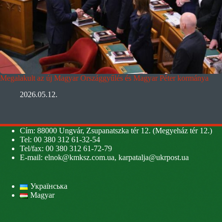
Megalakult az új Magyar Országgyűlés és Magyar Péter kormánya
2026.05.12.
Cím: 88000 Ungvár, Zsupanatszka tér 12. (Megyeház tér 12.)
Tel: 00 380 312 61-32-54
Tel/fax: 00 380 312 61-72-79
E-mail:
elnok@kmksz.com.ua
,
karpatalja@ukrpost.ua
Українська
Magyar