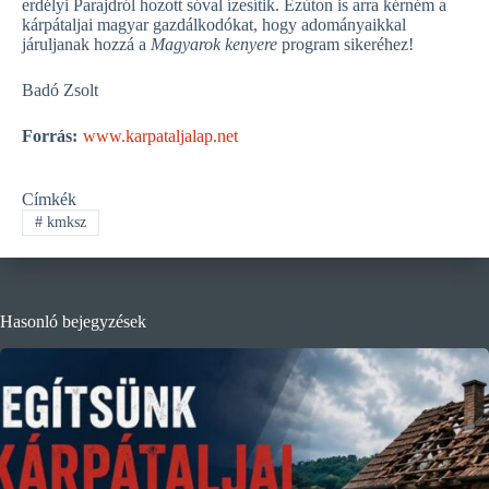
erdélyi Parajdról hozott sóval ízesítik. Ezúton is arra kérném a
kárpátaljai magyar gazdálkodókat, hogy adományaikkal
járuljanak hozzá a
Magyarok kenyere
program sikeréhez!
Badó Zsolt
Forrás:
www.karpataljalap.net
Címkék
#
kmksz
Hasonló bejegyzések