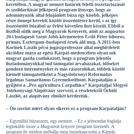
keretében. A magyar nemzet határok feletti összetartozását
és szolidaritását jelképező program lényege, hogy az
adományozók által felajánlott búza egy kisebb, jelképes
része ünnepi keretek között összeöntésre kerül, s az így
összeöntött búzából az őrlést követően liszt készül. Ebből a
lisztből sütik meg a Magyarok Kenyerét, amit az augusztus
20-i budapesti Szent Jobb-körmeneten Erdő Péter bíboros,
prímás, Esztergom–budapesti érsek áld meg. A 2011-ben
Korinek László pécsi jogászprofesszor által meghirdetett
akcióhoz mára az egész Kárpát-medencében olyan sok
magyar gazda csatlakozott, hogy a program jelentős
lisztadományokkal tud támogatni árvaházakat, időseket
gondozó intézményeket és más rászorulókat, többek között
kiemelt támogatottként a Nagydobronyi Református
Irgalmas Samaritánus Gyermekotthont. Kárpátalján a
gyűjtést a „Pro agricultura Carpathica” Kárpátaljai Megyei
Jótékonysági Alapítvány szervezi, a részletekről Őrhidi
Lászlót, az alapítvány elnökét kérdeztük.
– Ön szerint miért olyan sikeres ez a program Kárpátalján?
– Egymillió búzaszem, egy nemzet. – Ez a jelmondat foglalja
leginkább össze a
Magyarok kenyere
program üzenetét. A
program ily módon próbálja meg összekapcsolni a Kárpát-