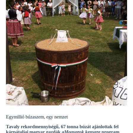
Egymillió búzaszem, egy nemzet
Tavaly rekordmennyiségű, 67 tonna búzát ajánlottak fel
kárpátaljai magyar gazdák a
Magyarok kenyere
program