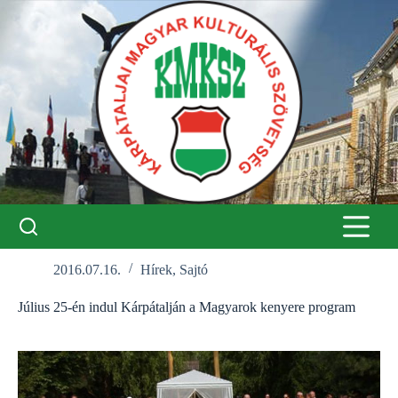
Skip
to
content
2016.07.16.
Hírek
,
Sajtó
Július 25-én indul Kárpátalján a Magyarok kenyere program