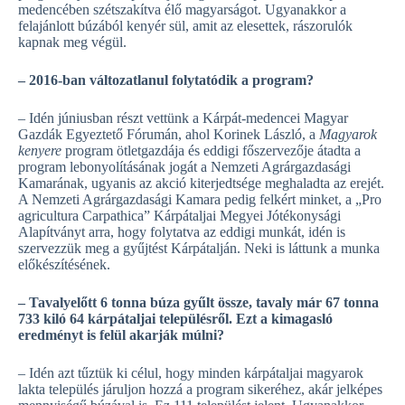
medencében szétszakítva élő magyarságot. Ugyanakkor a
felajánlott búzából kenyér sül, amit az elesettek, rászorulók
kapnak meg végül.
– 2016-ban változatlanul folytatódik a program?
– Idén júniusban részt vettünk a Kárpát-medencei Magyar
Gazdák Egyeztető Fórumán, ahol Korinek László, a
Magyarok
kenyere
program ötletgazdája és eddigi főszervezője átadta a
program lebonyolításának jogát a Nemzeti Agrárgazdasági
Kamarának, ugyanis az akció kiterjedtsége meghaladta az erejét.
A Nemzeti Agrárgazdasági Kamara pedig felkért minket, a „Pro
agricultura Carpathica” Kárpátaljai Megyei Jótékonysági
Alapítványt arra, hogy folytatva az eddigi munkát, idén is
szervezzük meg a gyűjtést Kárpátalján. Neki is láttunk a munka
előkészítésének.
– Tavalyelőtt 6 tonna búza gyűlt össze, tavaly már 67 tonna
733 kiló 64 kárpátaljai településről. Ezt a kimagasló
eredményt is felül akarják múlni?
– Idén azt tűztük ki célul, hogy minden kárpátaljai magyarok
lakta település járuljon hozzá a program sikeréhez, akár jelképes