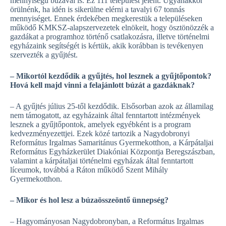
mennyiségű búzával is. Ez 111 települést jelent. Ugyanakkor
örülnénk, ha idén is sikerülne elérni a tavalyi 67 tonnás
mennyiséget. Ennek érdekében megkerestük a településeken
működő KMKSZ-alapszervezetek elnökeit, hogy ösztönözzék a
gazdákat a programhoz történő csatlakozásra, illetve történelmi
egyházaink segítségét is kértük, akik korábban is tevékenyen
szervezték a gyűjtést.
– Mikortól kezdődik a gyűjtés, hol lesznek a gyűjtőpontok?
Hová kell majd vinni a felajánlott búzát a gazdáknak?
– A gyűjtés július 25-től kezdődik. Elsősorban azok az államilag
nem támogatott, az egyházaink által fenntartott intézmények
lesznek a gyűjtőpontok, amelyek egyébként is a program
kedvezményezettjei. Ezek közé tartozik a Nagydobronyi
Református Irgalmas Samaritánus Gyermekotthon, a Kárpátaljai
Református Egyházkerület Diakóniai Központja Beregszászban,
valamint a kárpátaljai történelmi egyházak által fenntartott
líceumok, továbbá a Ráton működő Szent Mihály
Gyermekotthon.
– Mikor és hol lesz a búzaösszeöntő ünnepség?
– Hagyományosan Nagy­dob­ronyban, a Református Irgalmas