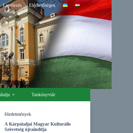
Levelezés
Elérhetőségek
talja
Tankönyvtár
Hirdetmények
A Kárpátaljai Magyar Kulturális
Szövetség újraindítja