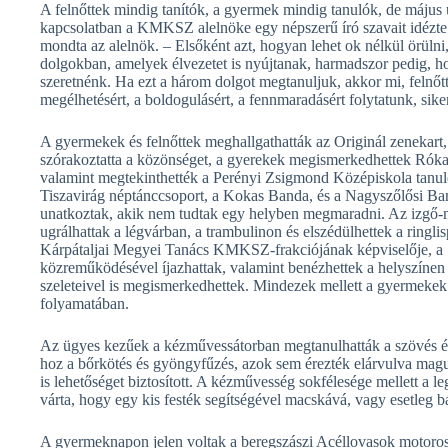
A felnőttek mindig tanítók, a gyermek mindig tanulók, de május
kapcsolatban a KMKSZ alelnöke egy népszerű író szavait idézte:
mondta az alelnök. – Elsőként azt, hogyan lehet ok nélkül örüln
dolgokban, amelyek élvezetet is nyújtanak, harmadszor pedig, hog
szeretnénk. Ha ezt a három dolgot megtanuljuk, akkor mi, felnő
megélhetésért, a boldogulásért, a fennmaradásért folytatunk, siker
A gyermekek és felnőttek meghallgathatták az Originál zenekart,
szórakoztatta a közönséget, a gyerekek megismerkedhettek Róka
valamint megtekinthették a Perényi Zsigmond Középiskola tanuló
Tiszavirág néptánccsoport, a Kokas Banda, és a Nagyszőlősi Bar
unatkoztak, akik nem tudtak egy helyben megmaradni. Az izgő-m
ugrálhattak a légvárban, a trambulinon és elszédülhettek a ring
Kárpátaljai Megyei Tanács KMKSZ-frakciójának képviselője, a
közreműködésével íjazhattak, valamint benézhettek a helyszínen 
szeleteivel is megismerkedhettek. Mindezek mellett a gyermekek 
folyamatában.
Az ügyes kezűek a kézműves­sátorban megtanulhatták a szövés és
hoz a bőrkötés és gyöngyfűzés, azok sem érezték elárvulva magu
is lehetőséget biztosított. A kézművesség sokfélesége mellett a l
várta, hogy egy kis festék segítségével macskává, vagy esetleg b
A gyermeknapon jelen voltak a beregszászi Acéllovasok motoros b