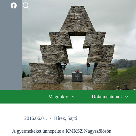
Skip
to
content
Magunkról
Dokumentumok
2016.06.01.
Hírek
,
Sajtó
A gyermekeket ünnepelte a KMKSZ Nagyszőlősön