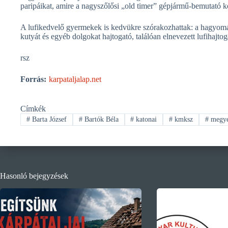
paripáikat, amire a nagyszőlősi „old timer” gépjármű-bemutató ko
A lufikedvelő gyermekek is kedvükre szórakozhattak: a hagyomán
kutyát és egyéb dolgokat hajtogató, találóan elnevezett lufiha
rsz
Forrás:
karpataljalap.net
Címkék
#
Barta József
#
Bartók Béla
#
katonai
#
kmksz
#
megye
Hasonló bejegyzések