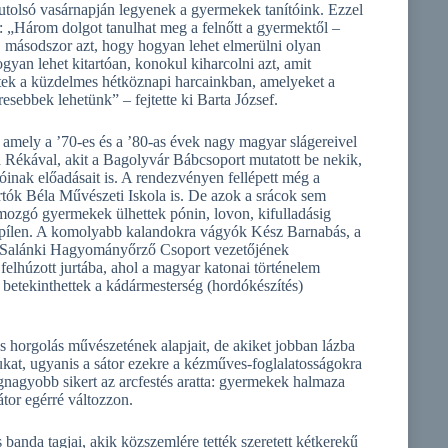
 utolsó vasárnapján legyenek a gyermekek tanítóink. Ezzel
 „Három dolgot tanulhat meg a felnőtt a gyermektől –
i, másodszor azt, hogy hogyan lehet elmerülni olyan
yan lehet kitartóan, konokul kiharcolni azt, amit
ttek a küzdelmes hétköznapi harcainkban, amelyeket a
esebbek lehetünk” – fejtette ki Barta József.
 amely a ’70-es és a ’80-as évek nagy magyar slágereivel
 Rékával, akit a Bagolyvár Bábcsoport mutatott be nekik,
inak előadásait is. A rendezvényen fellépett még a
tók Béla Művészeti Iskola is. De azok a srácok sem
ozgó gyermekek ülhettek pónin, lovon, kifulladásig
lispílen. A komolyabb kalandokra vágyók Kész Barnabás, a
 Salánki Hagyományőrző Csoport vezetőjének
felhúzott jurtába, ahol a magyar katonai történelem
betekinthettek a kádármesterség (hordókészítés)
 horgolás művészetének alapjait, de akiket jobban lázba
kat, ugyanis a sátor ezekre a kézműves-foglalatosságokra
egnagyobb sikert az arcfestés aratta: gyermekek halmaza
átor egérré változzon.
anda tagjai, akik közszemlére tették szeretett kétkerekű