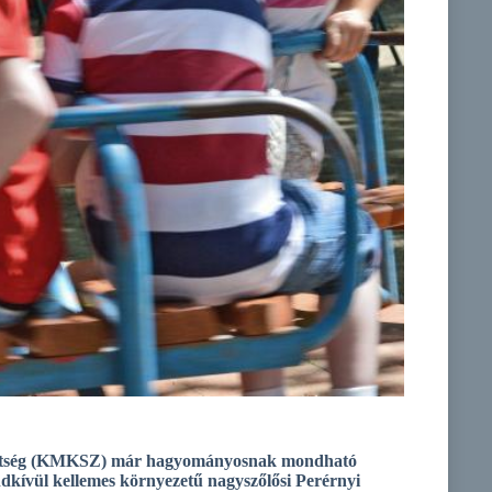
zövetség (KMKSZ) már hagyományosnak mondható
dkívül kellemes környezetű nagyszőlősi Perérnyi