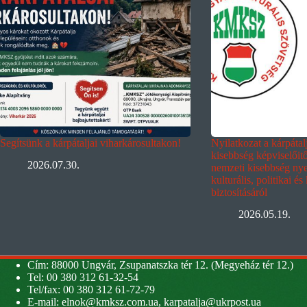
Segítsünk a kárpátaljai viharkárosultakon!
Nyilatkozat a kárpáta
kisebbség képviselőit
2026.07.30.
nemzeti kisebbség nyel
kulturális, politikai és
biztosításáról
2026.05.19.
Cím: 88000 Ungvár, Zsupanatszka tér 12. (Megyeház tér 12.)
Tel: 00 380 312 61-32-54
Tel/fax: 00 380 312 61-72-79
E-mail:
elnok@kmksz.com.ua
,
karpatalja@ukrpost.ua