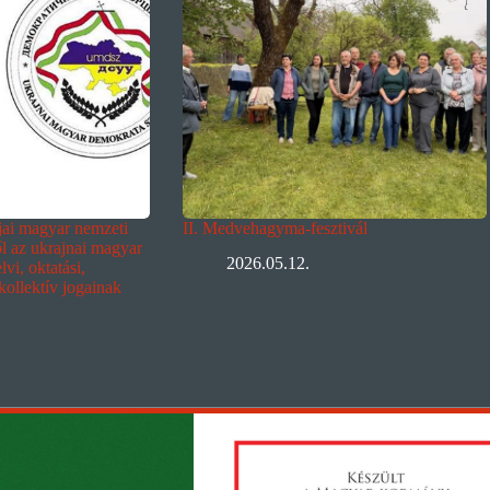
ljai magyar nemzeti
II. Medvehagyma-fesztivál
ől az ukrajnai magyar
2026.05.12.
vi, oktatási,
 kollektív jogainak