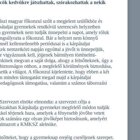
őcök kedvükre játszhattak, szórakozhattak a nekik
ászi magyar főkonzul szólt a megjelent szülőkhöz és
pátaljai gyermekek rendkívül szerencsés helyzetben
 a gyermekek nem tudják ünnepelni a napot, amely róluk
angsúlyozta a főkonzul. Bár a helyzet nem könnyű
nél kellemetlenebb periódusai is a kárpátaljai
ek nemzetközi napján egyúttal a jövőt is ünnepeljük,
e vigyáznunk kell, jöjjenek bármilyen történelmi-
nkinek megvan a saját dolga, ahogy a felnőtteknek, úgy a
biztonságos otthon, a megfelelő körülmények biztosítása,
ik a világot. A főkonzul kijelentette, hogy ebben a két
n minden támogatást megad majd a kárpátaljai
 pedagógusok támogatása, valamint a számos táborozási
ervezet elnöke elmondta: a szervezet célja a
időszakban Kárpátalja gyermekei megfelelő módon tudják
kel térjenek haza, amelyek a fényesebb jövőbe vetett
lok számára egy olyan jövőképet biztosítsunk, amelyért
fogalmazott a KMKSZ alelnöke.
lnőtteket, hogy a gyermeknap erejéig cseréljenek szerepet.