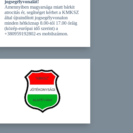
jogsegélyvonalát!
Amennyiben magyarsága miatt bárkit
atrocitás ér, segítséget kérhet a KMKSZ
által újraindított jogsegélyvonalon
minden hétköznap 8.00-tól 17.00 óráig
(közép-európai idő szerint) a
+380959192802-es mobilszámon.