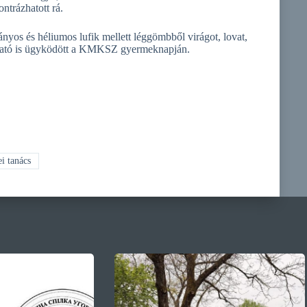
ntrázhatott rá.
yos és héliumos lufik mellett léggömbből virágot, lovat,
jtogató is ügyködött a KMKSZ gyermeknapján.
i tanács