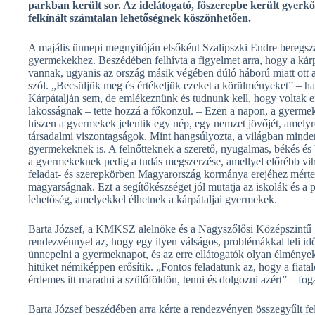
parkban került sor. Az idelátogató, főszerepbe került gyerk
felkínált számtalan lehetőségnek köszönhetően.
A majális ünnepi megnyitóján elsőként Szalipszki Endre beregsz
gyermekekhez. Beszédében felhívta a figyelmet arra, hogy a kár
vannak, ugyanis az ország másik végében dúló háború miatt ott
szól. „Becsüljük meg és értékeljük ezeket a körülményeket” – h
Kárpátalján sem, de emlékeznünk és tudnunk kell, hogy voltak en
lakosságnak – tette hozzá a főkonzul. – Ezen a napon, a gyermek
hiszen a gyermekek jelentik egy nép, egy nemzet jövőjét, amelyr
társadalmi viszontagságok. Mint hangsúlyozta, a világban minde
gyermekeknek is. A felnőtteknek a szerető, nyugalmas, békés és 
a gyermekeknek pedig a tudás megszerzése, amellyel előrébb vihet
feladat- és szerepkörben Magyarország kormánya erejéhez mérte
magyarságnak. Ezt a segítőkészséget jól mutatja az iskolák és a
lehetőség, amelyekkel élhetnek a kárpátaljai gyermekek.
Barta József, a KMKSZ alelnöke és a Nagyszőlősi Középszintű Sz
rendezvénnyel az, hogy egy ilyen válságos, problémákkal teli 
ünnepelni a gyermeknapot, és az erre ellátogatók olyan élmények
hitüket némiképpen erősítik. „Fontos feladatunk az, hogy a fiata
érdemes itt maradni a szülőföldön, tenni és dolgozni azért” – 
Barta József beszédében arra kérte a rendezvényen összegyűlt fe