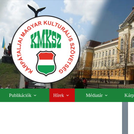
Publikációk
Hírek
Médiatár
Kárpá