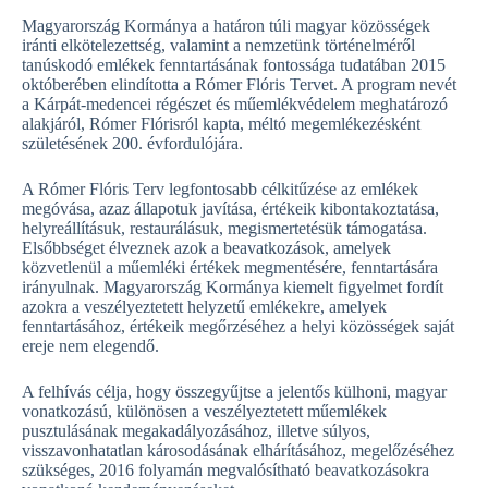
Magyarország Kormánya a határon túli magyar közösségek
iránti elkötelezettség, valamint a nemzetünk történelméről
tanúskodó emlékek fenntartásának fontossága tudatában 2015
októberében elindította a Rómer Flóris Tervet. A program nevét
a Kárpát-medencei régészet és műemlékvédelem meghatározó
alakjáról, Rómer Flórisról kapta, méltó megemlékezésként
születésének 200. évfordulójára.
A Rómer Flóris Terv legfontosabb célkitűzése az emlékek
megóvása, azaz állapotuk javítása, értékeik kibontakoztatása,
helyreállításuk, restaurálásuk, megismertetésük támogatása.
Elsőbbséget élveznek azok a beavatkozások, amelyek
közvetlenül a műemléki értékek megmentésére, fenntartására
irányulnak. Magyarország Kormánya kiemelt figyelmet fordít
azokra a veszélyeztetett helyzetű emlékekre, amelyek
fenntartásához, értékeik megőrzéséhez a helyi közösségek saját
ereje nem elegendő.
A felhívás célja, hogy összegyűjtse a jelentős külhoni, magyar
vonatkozású, különösen a veszélyeztetett műemlékek
pusztulásának megakadályozásához, illetve súlyos,
visszavonhatatlan károsodásának elhárításához, megelőzéséhez
szükséges, 2016 folyamán megvalósítható beavatkozásokra