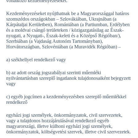
vonatkozó kezdeményezéseket.
Kezdeményezéseket nyújthatnak be a Magyarországgal határos
szomszédos országokban – Szlovákiában, Ukrajnában (a
Kárpátaljai Kerületben), Romániában (a Partiumban, Erdélyben
és a moldvai csángó területeken / közigazgatásilag az Észak-
nyugati, a Nyugati-, Észak-keleti és a Középső Régióban/),
Szerbiában (a Vajdaság Autonóm Tartományban),
Horvátországban, Szlovéniában (a Muravidék Régióban) –
a) székhellyel rendelkező vagy
b) az adott ország jogszabályai szerinti műemléki
nyilvántartásban szereplő ingatlanok tulajdonosaiként bejegyzett
vagy
c) egyéb jogcímen a kezdeményezésben szereplő műemlékkel
rendelkező
egyházi jogi személyek, önkormányzatok, civil szervezetek,
vagy a tulajdonos hozzájárulásával rendelkező egyéb
magyarországi, illetve külhoni egyházi jogi személyek,
önkormányzatok, költségvetési szervek, illetve civil szervezetek.