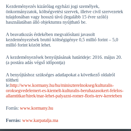
Kezdeményezés kizárólag egyházi jogi személyek,
önkormányzatok, költségvetési szervek, illetve civil szervezetek
tulajdonában vagy hosszú távú (legalább 15 évre szóló)
használatában álló objektumra nyújtható be.
A beavatkozás érdekében megvalósítani javasolt
kezdeményezések bruttó költségigénye 0,5 millió forint – 5,0
millió forint között lehet.
A kezdeményezések benyújtásának határideje: 2016. május 20.
(a postára adás végső időpontja)
A benyújtáshoz szükséges adatlapokat a következő oldalról
töltheti
le:
http://www.kormany.hu/hu/miniszterelnokseg/kulturalis-
oroksegvedelemert-es-kiemelt-kulturalis-beruhazasokert-felelos-
allamtitkar/hirek/mar-lehet-palyazni-romer-floris-terv-kereteben
Forrás:
www.kormany.hu
Forrás:
www.karpatalja.ma