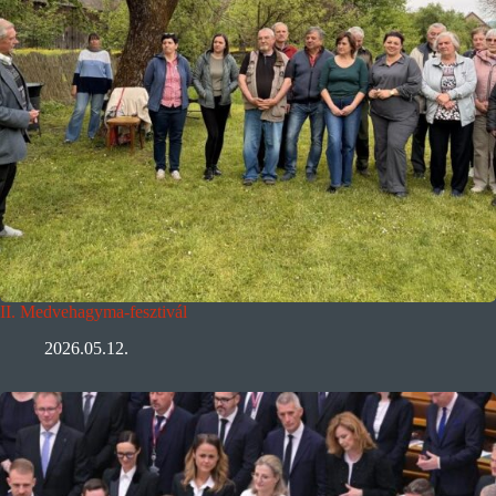
II. Medvehagyma-fesztivál
2026.05.12.