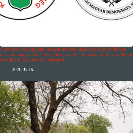
Nyilatkozat a kárpátaljai magyar nemzeti kisebbség képviselőitől az
ukrajnai magyar nemzeti kisebbség nyelvi, oktatási, kulturális, politikai
és kollektív jogainak biztosításáról
2026.05.19.