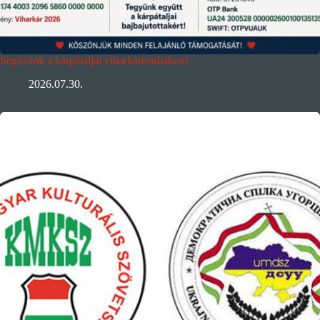
Segítsünk a kárpátaljai viharkárosultakon!
2026.07.30.