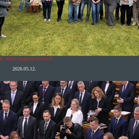
II. Medvehagyma-fesztivál
2026.05.12.