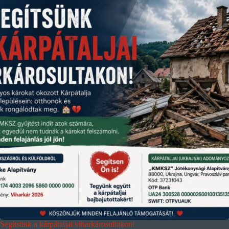
Segítsünk a kárpátaljai viharkárosultakon!