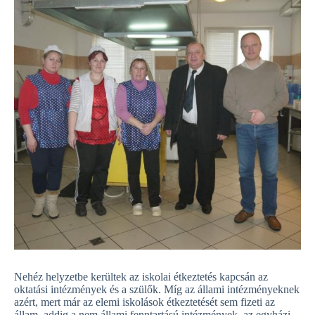
Nehéz helyzetbe kerültek az iskolai étkeztetés kapcsán az
oktatási intézmények és a szülők. Míg az állami intézményeknek
azért, mert már az elemi iskolások étkeztetését sem fizeti az
állam, addig a nem állami fenntartású intézmények, az egyházi