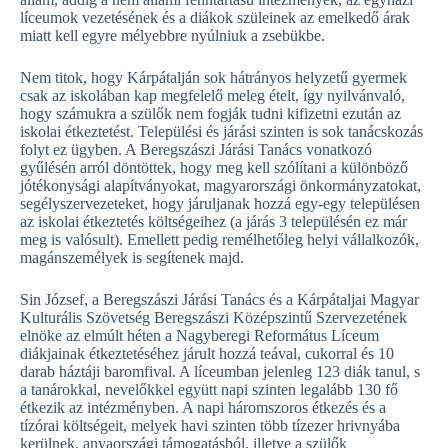
líceumok vezetésének és a diákok szüleinek az emelkedő árak
miatt kell egyre mélyebbre nyúlniuk a zsebükbe.
Nem titok, hogy Kárpátalján sok hátrányos helyzetű gyermek
csak az iskolában kap megfelelő meleg ételt, így nyilvánvaló,
hogy számukra a szülők nem fogják tudni kifizetni ezután az
iskolai étkeztetést. Települési és járási szinten is sok tanácskozás
folyt ez ügyben. A Beregszászi Járási Tanács vonatkozó
gyűlésén arról döntöttek, hogy meg kell szólítani a különböző
jótékonysági alapítványokat, magyarországi önkormányzatokat,
segélyszervezeteket, hogy járuljanak hozzá egy-egy településen
az iskolai étkeztetés költségeihez (a járás 3 településén ez már
meg is valósult). Emellett pedig remélhetőleg helyi vállalkozók,
magánszemélyek is segítenek majd.
Sin József, a Beregszászi Járási Tanács és a Kárpátaljai Magyar
Kulturális Szövetség Beregszászi Középszintű Szervezetének
elnöke az elmúlt héten a Nagyberegi Református Líceum
diákjainak étkeztetéséhez járult hozzá teával, cukorral és 10
darab háztáji baromfival. A líceumban jelenleg 123 diák tanul, s
a tanárokkal, nevelőkkel együtt napi szinten legalább 130 fő
étkezik az intézményben. A napi háromszoros étkezés és a
tízórai költségeit, melyek havi szinten több tízezer hrivnyába
kerülnek, anyaországi támogatásból, illetve a szülők