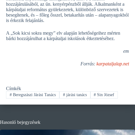
hozzájárulásából, az ún. kenyérpénzből állják. Alkalmanként a
kárpátaljai református gyülekezetek, különböző szervezetek is
besegítenek, és – főleg ősszel, betakarítás után – alapanyagokból
is érkezik felajánlás.
A „Sok kicsi sokra megy” elv alapján lehetőségeihez mérten
bárki hozzájárulhat a kárpátaljai iskolások étkeztetéséhez.
em
Forrás:
karpataljalap.net
Címkék
#
Beregszászi Járási Tanács
#
járási tanács
#
Sin József
Hasonló bejegyzések