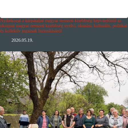
Nyilatkozat a kárpátaljai magyar nemzeti kisebbség képviselőitől az
ukrajnai magyar nemzeti kisebbség nyelvi, oktatási, kulturális, politikai
és kollektív jogainak biztosításáról
2026.05.19.