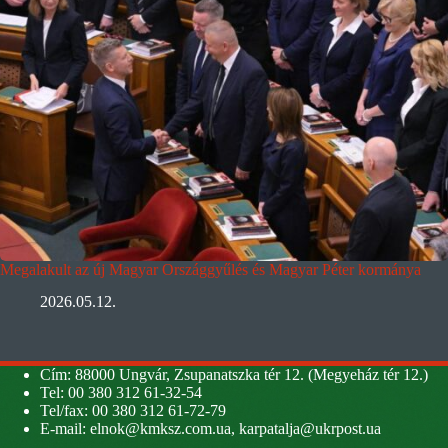
Megalakult az új Magyar Országgyűlés és Magyar Péter kormánya
2026.05.12.
Cím: 88000 Ungvár, Zsupanatszka tér 12. (Megyeház tér 12.)
Tel: 00 380 312 61-32-54
Tel/fax: 00 380 312 61-72-79
E-mail:
elnok@kmksz.com.ua
,
karpatalja@ukrpost.ua