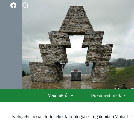
Skip
to
content
Magunkról
Dokumentumok
Kétnyelvű ukrán történelmi kronológia és fogalomtár (Maha Lás