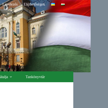
Levelezés
Elérhetőségek
talja
Tankönyvtár