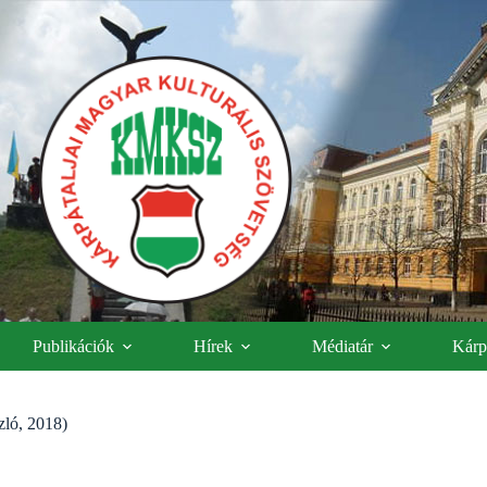
Publikációk
Hírek
Médiatár
Kárpá
zló, 2018)