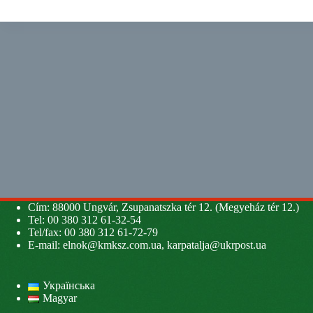
Cím: 88000 Ungvár, Zsupanatszka tér 12. (Megyeház tér 12.)
Tel: 00 380 312 61-32-54
Tel/fax: 00 380 312 61-72-79
E-mail:
elnok@kmksz.com.ua
,
karpatalja@ukrpost.ua
Українська
Magyar