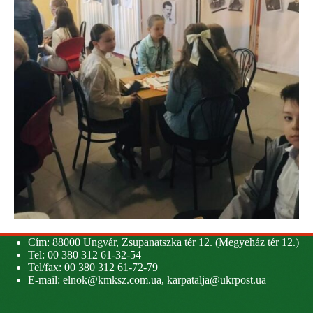
Cím: 88000 Ungvár, Zsupanatszka tér 12. (Megyeház tér 12.)
Tel: 00 380 312 61-32-54
Tel/fax: 00 380 312 61-72-79
E-mail:
elnok@kmksz.com.ua
,
karpatalja@ukrpost.ua