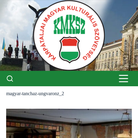
Skip
to
content
magyar-tanchaz-ungvaronz_2