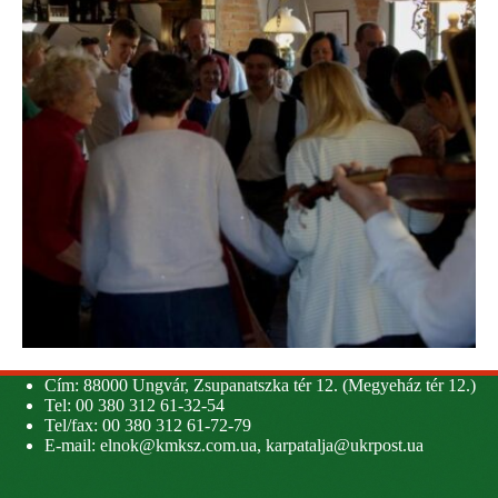
Cím: 88000 Ungvár, Zsupanatszka tér 12. (Megyeház tér 12.)
Tel: 00 380 312 61-32-54
Tel/fax: 00 380 312 61-72-79
E-mail:
elnok@kmksz.com.ua
,
karpatalja@ukrpost.ua