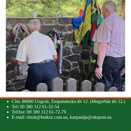
Cím: 88000 Ungvár, Zsupanatszka tér 12. (Megyeház tér 12.)
Tel: 00 380 312 61-32-54
Tel/fax: 00 380 312 61-72-79
E-mail:
elnok@kmksz.com.ua
,
karpatalja@ukrpost.ua